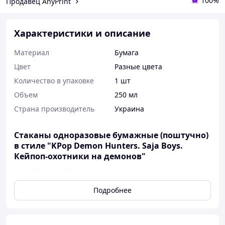
100%
Продавец AnyPrint
Характеристики и описание
Материал
Бумага
Цвет
Разные цвета
Количество в упаковке
1 шт
Объем
250 мл
Страна производитель
Украина
Стаканы одноразовые бумажные (поштучно)
в стиле "KPop Demon Hunters. Saja Boys.
Кейпоп-охотники на демонов"
Объем – 250 мл
Поштучно
Подробнее
Одноразовый белый бумажный стакан с
ламинированной наклейкой
Для холодных и горячих напитков