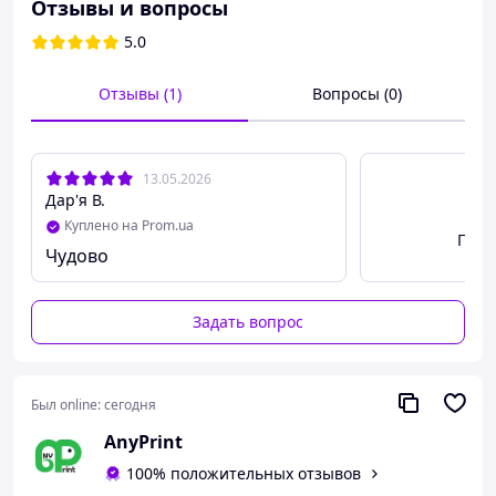
Внимание! Срок изготовления 2-3 дня!
Отзывы и вопросы
Для создания праздничного настроения, на день
5.0
рождении, вечеринке, тематическая атрибутика
придаст празднику особый вкус.
Отзывы (1)
Вопросы (0)
13.05.2026
Дар'я В.
Куплено на Prom.ua
Посм
Чудово
Задать вопрос
Был online:
сегодня
AnyPrint
100% положительных отзывов