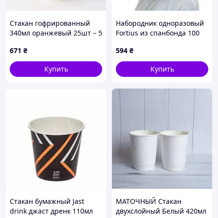
Стакан гофрированный
Набородник одноразовый
340мл оранжевый 25шт – 5
Fortius из спанбонда 100
шт. Код/Артикул гсо340ёё
шт/пач белый - 2 шт. Код/
671
₴
594
₴
Артикул fortius100
Купить
Купить
Стакан бумажный Jast
МАТОЧНЫЙ Стакан
drink джаст дренк 110мл
двухслойный Белый 420мл