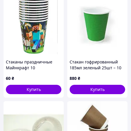
Стаканы праздничные
Стакан гофрированный
Майнкрафт 10
185мл зеленый 25шт – 10
шт. Код/Артикул гсз185ё
60
₴
880
₴
Купить
Купить