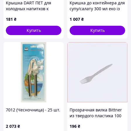
Крышка DART ПЕТ для
Кришка до контейнера для
холодных напитков к
супу/салату 300 мл еко із
бумажным стаканам 360
кукурудзяного крохмалю
181
₴
1 007
₴
мл 480 мл 100 шт/уп
99818 99819 400 шт/уп
Прозрачная (41925)
Ame, 1XT858864
Купить
Купить
7012 (Чесночница) - 25 шт.
Прозрачная вилка Bittner
из твердого пластика 100
шт для вечеринок,
2 073
₴
196
₴
AM24798P87