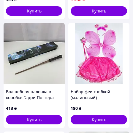
принцессы | VELARO
Купить
Купить
Волшебная палочка в
Набор феи с юбкой
коробке Гарри Поттера
(малиновый)
6056 35 см
413
₴
180
₴
Купить
Купить