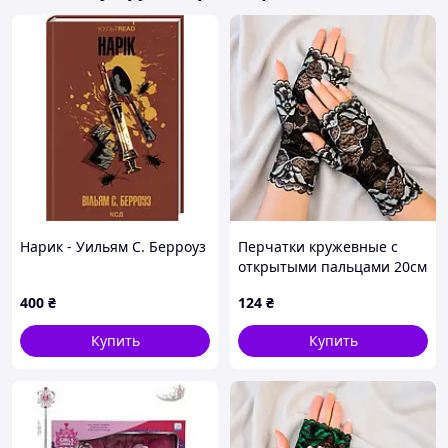
Нарик - Уильям С. Берроуз
Перчатки кружевные с
открытыми пальцами 20см
(черные с серебряным)
400
₴
124
₴
Купить
Купить