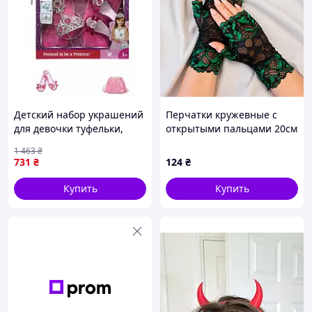
Детский набор украшений
Перчатки кружевные с
для девочки туфельки,
открытыми пальцами 20см
крылья феи, корона,
(черные с зеленым)
1 463
₴
волшебная палочка |
731
₴
124
₴
Игрушечный набор
принцессы | APEX
Купить
Купить