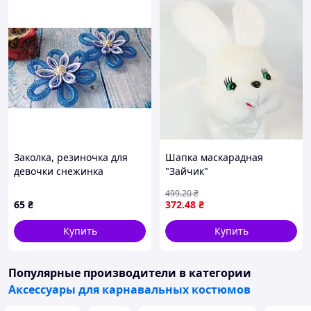
Заколка, резиночка для
Шапка маскарадная
девочки снежинка
"Зайчик"
499
.20
₴
65
₴
372
.48
₴
Купить
Купить
Популярные производители
в категории
Аксессуары для карнавальных костюмов