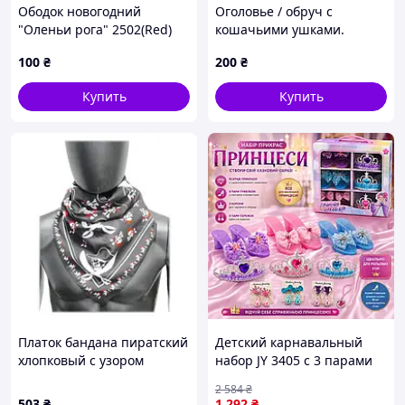
Ободок новогодний
Оголовье / обруч с
"Оленьи рога" 2502(Red)
кошачьими ушками.
красный
100
₴
200
₴
Купить
Купить
Платок бандана пиратский
Детский карнавальный
хлопковый с узором
набор JY 3405 с 3 парами
туфель, 3 коронами и
2 584
₴
серьгами, аксессуары
503
₴
1 292
₴