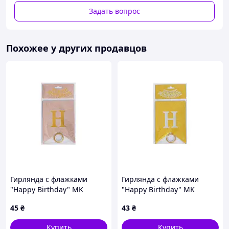
Задать вопрос
Похожее у других продавцов
Гирлянда с флажками
Гирлянда с флажками
"Happy Birthday" MK
"Happy Birthday" MK
5955(Biege) бежевый
5955(Gold) золотой
45
₴
43
₴
Купить
Купить