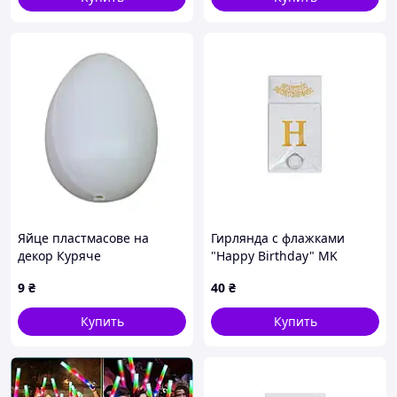
Яйце пластмасове на
Гирлянда с флажками
декор Куряче
"Happy Birthday" MK
5955(White) белый
9
₴
40
₴
Купить
Купить