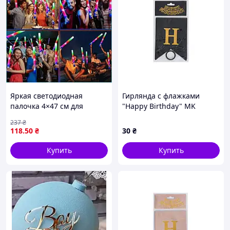
Яркая светодиодная
Гирлянда с флажками
палочка 4×47 см для
"Happy Birthday" MK
эффектного освещения и
5955(Black) черный
237
₴
создания атмосферы
118
.50
₴
30
₴
MA763
Купить
Купить