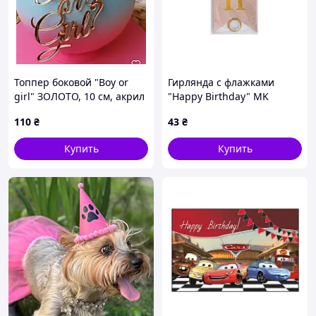
Топпер боковой "Boy or
Гирлянда с флажками
girl" ЗОЛОТО, 10 см, акрил
"Happy Birthday" MK
5955(Biege) бежевый
110
₴
43
₴
Купить
Купить