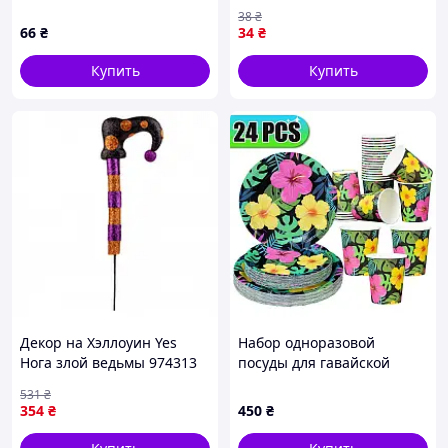
резиновой лентой, цвета
5955(Light-Blue) голубой
38
₴
ассорти
66
₴
34
₴
Купить
Купить
Декор на Хэллоуин Yes
Набор одноразовой
Нога злой ведьмы 974313
посуды для гавайской
76 см Отличное качество
вечеринки 24 предмета
531
₴
354
₴
450
₴