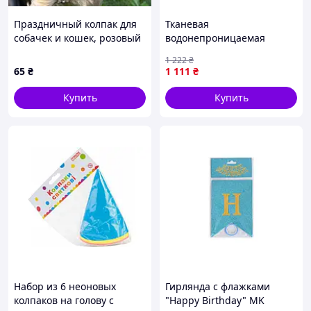
Праздничный колпак для
Тканевая
собачек и кошек, розовый
водонепроницаемая
с розовыми
фотозона «Тачки» 120х180
1 222
₴
помпончиками, 1 шт
см на День рождения
65
₴
1 111
₴
(Многоразовый баннер-
плакат с Молнией
Купить
Купить
Маквином)
Набор из 6 неоновых
Гирлянда с флажками
колпаков на голову с
"Happy Birthday" MK