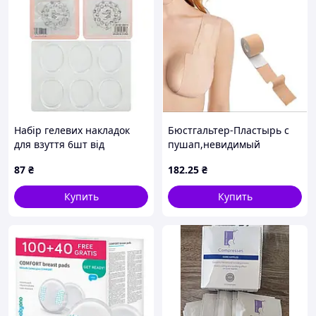
Набір гелевих накладок
Бюстгальтер-Пластырь с
для взуття 6шт від
пушап,невидимый
натирання SM016, ціна за
бюстгальтер без бретелек,
87
₴
182
.25
₴
4 шт. //
Кинезиотейп для
подтягивания груди
Купить
Купить