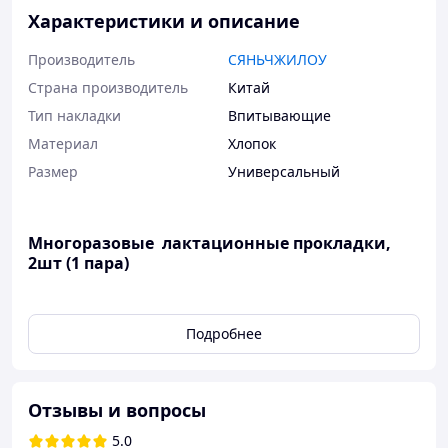
Характеристики и описание
Производитель
СЯНЬЧЖИЛОУ
Страна производитель
Китай
Тип накладки
Впитывающие
Материал
Хлопок
Размер
Универсальный
Многоразовые лактационные прокладки,
2шт (1 пара)
Лактационные прокладки характеризуются
Подробнее
анатомической формой и содержат абсорбент, который
поглощает излишек молока и удерживает влагу внутри
прокладки. Мягкий внутренний слой не раздражает
кожу, а внешний защищает белье от загрязнения.
Отзывы и вопросы
Можно использовать многократно просто промыв
прокладки в теплой воде .
5.0