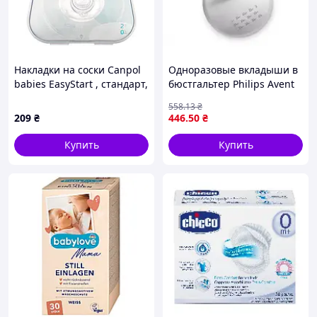
Накладки на соски Canpol
Одноразовые вкладыши в
babies EasyStart , стандарт,
бюстгальтер Philips Avent
2 шт.
60 шт. (Авент)
558
.13
₴
209
₴
446
.50
₴
Купить
Купить