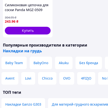
Силиконовая цепочка для
соски Panda MGZ-0509
(багряный) для младенцев
304
.95
₴
— пищевого силикона,
243
.96
₴
эластичная, анти-
падающая фиксация с пл
Купить
Популярные производители
в категории
Накладки на грудь
Baby Team
BabyOno
Akuku
Без бренда
Avent
Lovi
Chicco
OVO
4FIZJO
No 
ТОП теги
Накладки Ganzo G303
Для матерей-грудного вскармли