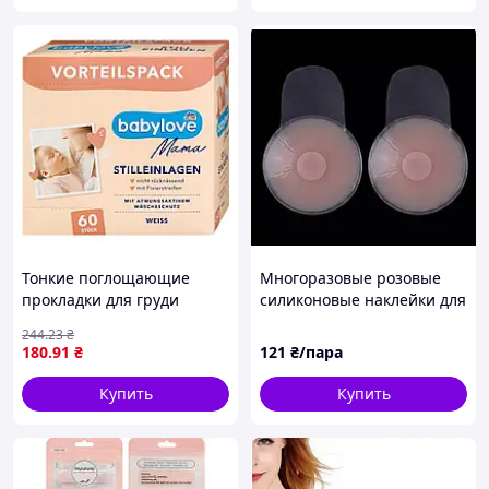
Тонкие поглощающие
Многоразовые розовые
прокладки для груди
силиконовые наклейки для
Babylove Mama, 60 шт
поднятия груди в форме
244
.23
₴
круга 6.5см
180
.91
₴
121
₴/пара
Купить
Купить