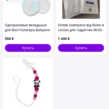
Одноразовые вкладыши
Гелеві компреси від болю в
для бюстгальтера Babyono
сосках для годуючих Multi-
COMFORT 100+40 шт
Mam, грудне
550
₴
1 430
₴
вигодовування, тріщини
на сосках.
Купить
Купить