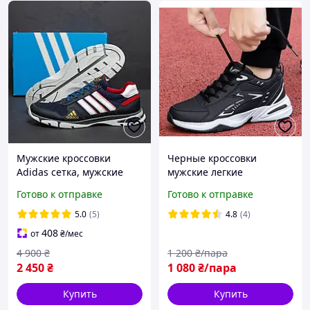
Мужские кроссовки
Черные кроссовки
Adidas сетка, мужские
мужские легкие
кожаные летние
кроссовки мужские
Готово к отправке
Готово к отправке
кроссовки, мужские
мужские кроссовки осень
повседневные кроссовки
5.0
(5)
4.8
(4)
Адидас
408
от
₴
/мес
4 900
₴
1 200
₴/пара
2 450
₴
1 080
₴/пара
Купить
Купить