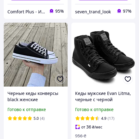
95%
97%
Comfort Plus - Интенет-магазин Термобелья
seven_trand_look
Черные кеды конверсы
Кеды мужские Evan Litma,
black женские
черные с черной
подростковые унисекс
подошвой
Готово к отправке
Готово к отправке
тканевые летние
текстиль
5.0
(4)
4.9
(17)
36
от
₴
/мес
956
₴