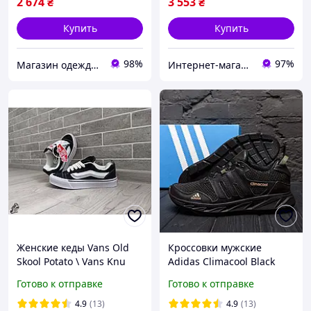
2 674
₴
3 553
₴
Купить
Купить
98%
97%
Магазин одежды обуви и топовых товаров
Интернет-магазин «Step Master»
Женские кеды Vans Old
Кроссовки мужские
Skool Potato \ Vans Knu
Adidas Climaсool Black
Skool \ Ванс Олд Скул \ 40
кожа-сетка
Готово к отправке
Готово к отправке
4.9
(13)
4.9
(13)