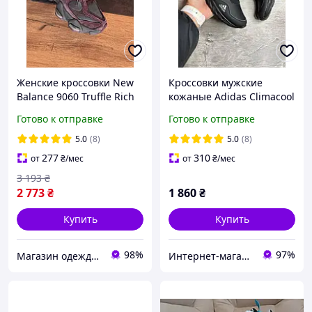
Женские кроссовки New
Кроссовки мужские
Balance 9060 Truffle Rich
кожаные Adidas Climacool
earth Нью Беланс 9060
Black
Готово к отправке
Готово к отправке
трюфель замша сетка
унисекс
5.0
(8)
5.0
(8)
277
310
от
₴
/мес
от
₴
/мес
3 193
₴
2 773
₴
1 860
₴
Купить
Купить
98%
97%
Магазин одежды обуви и топовых товаров
Интернет-магазин «Step Master»