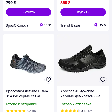
799
₴
860
₴
Купить
Купить
99%
95%
ЗразОК.in.ua
Trend Bazar
Кроссовки летние BONA
Кроссовки мужские
31435B серые сетка
черные демисезонные
Готово к отправке
Готово к отправке
5.0
(8)
4.8
(10)