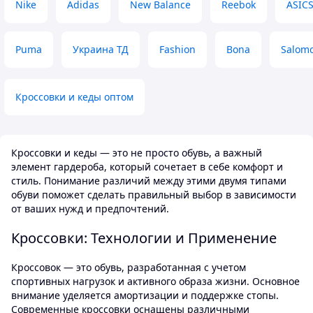
Nike
Adidas
New Balance
Reebok
ASIC
слизько, навіть т
Недостатки
до брейк-дансу. В
Незнаю почему в этой модели
Преимущества
именно нубук на пятке сделан
Puma
Украина ТД
Fashion
Bona
Salom
Дуже теплі
довольно таки коротким. И
добавлена текстильная накладка.
Недостатки
Возможно для комфорта и щапоб
Для ожеледиці п
ганню натирания. В моем случае
підходить
Кроссовки и кеды оптом
немного непривычно не
чувствуешь задника такое
впечатление что сейчас спадут при
ходьбе. Но тут сугубо личное
Кроссовки и кеды — это не просто обувь, а важный
впечатление.
элемент гардероба, который сочетает в себе комфорт и
стиль. Понимание различий между этими двумя типами
обуви поможет сделать правильный выбор в зависимости
от ваших нужд и предпочтений.
Кроссовки: Технологии и Применение
Кроссовок — это обувь, разработанная с учетом
спортивных нагрузок и активного образа жизни. Основное
внимание уделяется амортизации и поддержке стопы.
Современные кроссовки оснащены различными