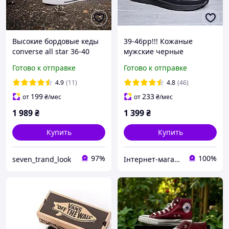
Высокие бордовые кеды
39-46рр!!! Кожаные
converse all star 36-40
мужские черные
размера унисекс
прошитые харьковские
Готово к отправке
Готово к отправке
кроссовки!!!
4.9
(11)
4.8
(46)
199
233
от
₴
/мес
от
₴
/мес
1 989
₴
1 399
₴
Купить
Купить
97%
100%
seven_trand_look
Інтернет-магазин взуття "Мінімалочка"