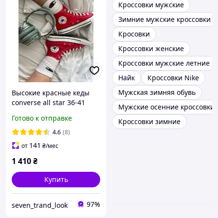
Кроссовки мужские
Зимние мужские кроссовки
Кросовки
Кроссовки женские
Кроссовки мужские летние
Найк
Кроссовки Nike
Мужская зимняя обувь
Высокие красные кеды
converse all star 36-41
Мужские осенние кроссовки
размера
Готово к отправке
Кроссовки зимние
4.6
(8)
141
от
₴
/мес
1 410
₴
Купить
97%
seven_trand_look