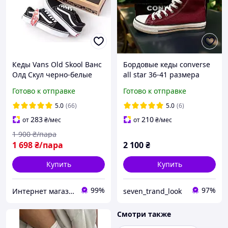
Кеды Vans Old Skool Ванс
Бордовые кеды converse
Олд Скул черно-белые
all star 36-41 размера
мужские женские
Женские Высокие кеды
Готово к отправке
Готово к отправке
подростковые
бордовые
5.0
(66)
5.0
(6)
283
210
от
₴
/мес
от
₴
/мес
1 900
₴/пара
1 698
₴/пара
2 100
₴
Купить
Купить
99%
97%
Интернет магазин одежды и обуви " Rare "
seven_trand_look
Смотри также