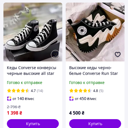
Кеды Converse конверсы
Высокие кеды черно-
черные высокие all star
белые Converse Run Star
кеды Converse мужские и
Motion Platform унисекс
Готово к отправке
Готово к отправке
женские черно белые 36-
36-41
41 размер
4.7
(14)
4.8
(5)
140
450
от
₴
/мес
от
₴
/мес
2 796
₴
1 398
₴
4 500
₴
Купить
Купить