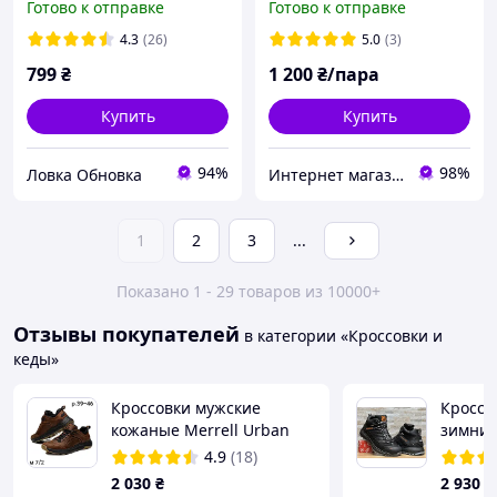
Готово к отправке
Готово к отправке
ботинки, кроссовки,
беговые кроссовки
мужские
4.3
(26)
5.0
(3)
799
₴
1 200
₴/пара
Купить
Купить
94%
98%
Ловка Обновка
Интернет магазин Семицвет
1
2
3
...
Показано 1 - 29 товаров из 10000+
Отзывы покупателей
в категории «Кроссовки и
кеды»
Кроссовки мужские
Кроссо
кожаные Merrell Urban
зимние
Nubuck Brown
спорти
4.9
(18)
Dragon 
2 030
₴
2 930
₴