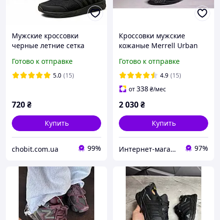
Мужские кроссовки
Кроссовки мужские
черные летние сетка
кожаные Merrell Urban
Nubuck Black
Готово к отправке
Готово к отправке
5.0
(15)
4.9
(15)
338
от
₴
/мес
720
₴
2 030
₴
Купить
Купить
99%
97%
chobit.com.ua
Интернет-магазин «Step Master»