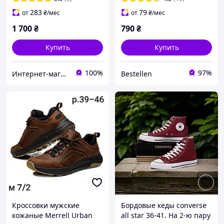
283
79
от
₴
/мес
от
₴
/мес
1 700
₴
790
₴
Купить
Купить
100%
97%
Интернет-магазин "Престиж"
Bestellen
Кроссовки мужские
Бордовые кеды converse
кожаные Merrell Urban
all star 36-41. На 2-ю пару