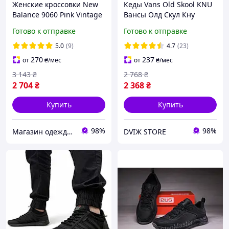
Женские кроссовки New
Кеды Vans Old Skool KNU
Balance 9060 Pink Vintage
Вансы Олд Скул Кну
Нью Беланс 9060 розовые
низкие унисекс черно-
Готово к отправке
Готово к отправке
замша с потертостями
белые замша демисезон
для девушек
дутые
5.0
(9)
4.7
(23)
270
237
от
₴
/мес
от
₴
/мес
3 143
₴
2 768
₴
2 704
₴
2 368
₴
Купить
Купить
98%
98%
Магазин одежды обуви и топовых товаров
DVIЖ STORE