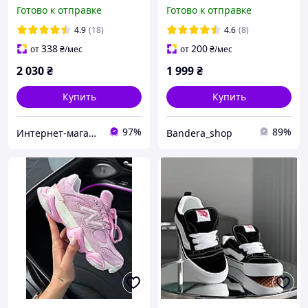
Nubuck Brown
Скидка -100 грн
Готово к отправке
Готово к отправке
4.9
(18)
4.6
(8)
338
200
от
₴
/мес
от
₴
/мес
2 030
₴
1 999
₴
Купить
Купить
97%
89%
Интернет-магазин «Step Master»
Bandera_shop