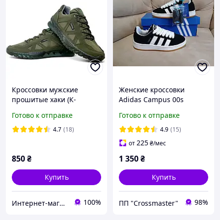
Кроссовки мужские
Женские кроссовки
прошитые хаки (К-
Adidas Campus 00s
Юа-806)
Готово к отправке
Готово к отправке
4.7
(18)
4.9
(15)
225
от
₴
/мес
850
₴
1 350
₴
Купить
Купить
100%
98%
Интернет-магазин "На складе"
ПП "Crossmaster"