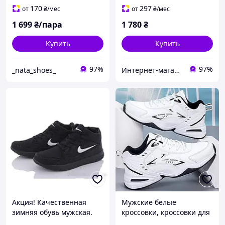
170
297
от
₴
/мес
от
₴
/мес
1 699
₴/пара
1 780
₴
Купить
Купить
97%
97%
_nata_shoes_
Интернет-магазин «Step Master»
Акция! Качественная
Мужские белые
зимняя обувь мужская.
кроссовки, кроссовки для
Мужские зимние
тенниса мужские,