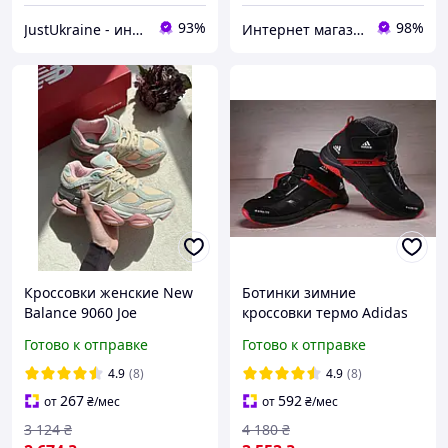
93%
98%
JustUkraine - интернет магазин мужской и женской обуви
Интернет магазин Семицвет
Кроссовки женские New
Ботинки зимние
Balance 9060 Joe
кроссовки термо Adidas
Freshgoods Inside Voices
Terrex Swift Gore-Tex
Готово к отправке
Готово к отправке
Baby Shower Blue Нью
Баланс 9060 Джо Войс
4.9
(8)
4.9
(8)
женские замша
267
592
от
₴
/мес
от
₴
/мес
3 124
₴
4 180
₴