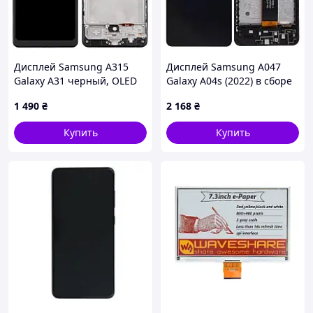
Дисплей Samsung A315
Дисплей Samsung A047
Galaxy A31 черный, OLED
Galaxy A04s (2022) в сборе
(Small LCD), с рамкой
с сенсором и рамкой black
1 490
₴
2 168
₴
service orig
Купить
Купить