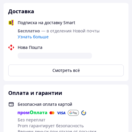
Доставка
Подписка на доставку Smart
отправка
экрана
происходит каждый день
с
Бесплатно
— в отделения Новой почты
понедельника по субботу.
Узнать больше
ПН-ПТ -
до 16:00
СБ -
до
14:00
Нова Пошта
Воскресенье —
Выходной
Смотреть всё
Оплата и гарантии
Безопасная оплата картой
Без переплат
Prom гарантирует безопасность
Вернем деньги при отказе от посылки