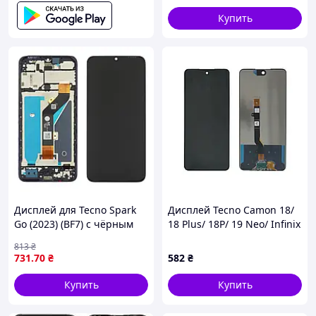
Купить
Дисплей для Tecno Spark
Дисплей Tecno Camon 18/
Go (2023) (BF7) с чёрным
18 Plus/ 18P/ 19 Neo/ Infinix
тачскрином и корпусной
Hot 11S в сборе с сенсором
813
₴
рамкой
black
731
.70
₴
582
₴
Купить
Купить