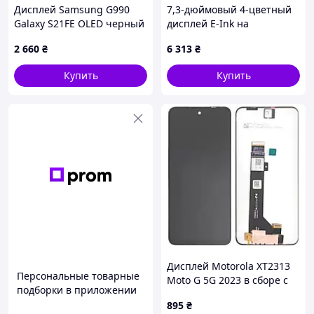
Дисплей Samsung G990
7,3-дюймовый 4-цветный
Galaxy S21FE OLED черный
дисплей E-Ink на
+ рамка серая
электронной бумаге с
2 660
₴
6 313
₴
разрешением 800x480 (G)
— Waveshare 22507
Купить
Купить
Дисплей Motorola XT2313
Персональные товарные
Moto G 5G 2023 в сборе с
подборки в приложении
сенсором black Original
895
₴
PRC