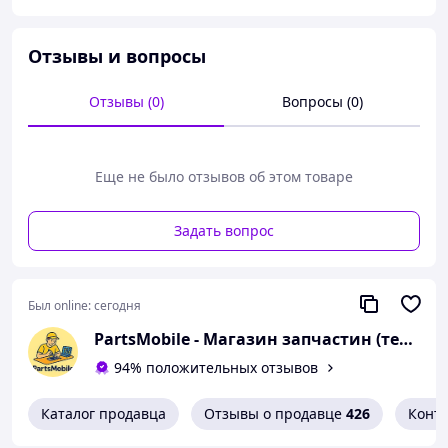
Клей-герметик, есть 15/50/110мл
Набор для разбора телефона
Защитное стекло, чтобы обеспечить защиту
Отзывы и вопросы
дисплея
Это все можете купить у Нас, сразу одной посылкой
Отзывы (0)
Вопросы (0)
Еще не было отзывов об этом товаре
Задать вопрос
Был online:
сегодня
PartsMobile - Магазин запчастин (телефони, планшети, ноутбуки)
94% положительных отзывов
Каталог продавца
Отзывы о продавце
426
Конт