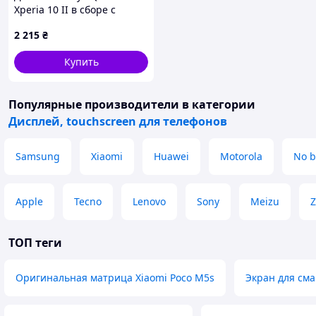
Xperia 10 II в сборе с
сенсором black OLED
2 215
₴
Купить
Популярные производители
в категории
Дисплей, touchscreen для телефонов
Samsung
Xiaomi
Huawei
Motorola
No b
Apple
Tecno
Lenovo
Sony
Meizu
Z
ТОП теги
Оригинальная матрица Xiaomi Poco M5s
Экран для сма