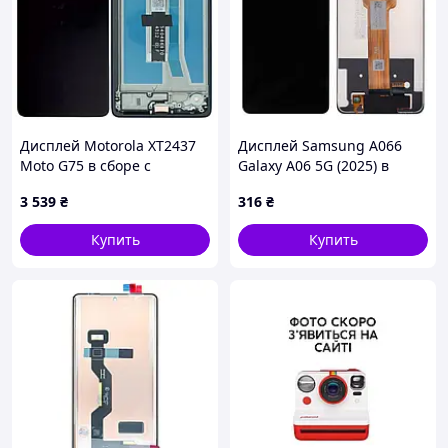
Дисплей Motorola XT2437
Дисплей Samsung A066
Moto G75 в сборе с
Galaxy A06 5G (2025) в
сенсором и рамкой blue
сборе с сенсором black
3 539
₴
316
₴
service orig
service pack
Купить
Купить