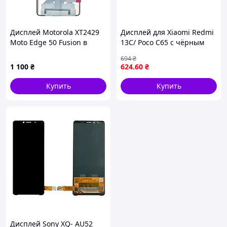
Дисплей Motorola XT2429
Дисплей для Xiaomi Redmi
Moto Edge 50 Fusion в
13C/ Poco C65 с чёрным
сборе с сенсором black TFT
тачскрином REV U
694
₴
1 100
₴
624
.60
₴
Купить
Купить
Дисплей Sony XQ- AU52