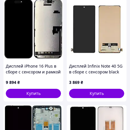
Дисплей iPhone 16 Plus в
Дисплей Infinix Note 40 5G
сборе с сенсором и рамкой
в сборе с сенсором black
black (JCID Soft OLED) без
Original PRC
9 894
₴
3 869
₴
ошибки
Купить
Купить