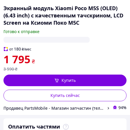
Экранный модуль Xiaomi Poco M5S (OLED)
(6.43 inch) с качественным тачскрином, LCD
Screen на Ксиоми Поко М5С
Готово к отправке
180
от
₴
/мес
1 795
₴
3 590
₴
Купить
Купить сейчас
94%
Продавец PartsMobile - Магазин запчастин (телефони, планшети, ноутбуки)
Оплатить частями