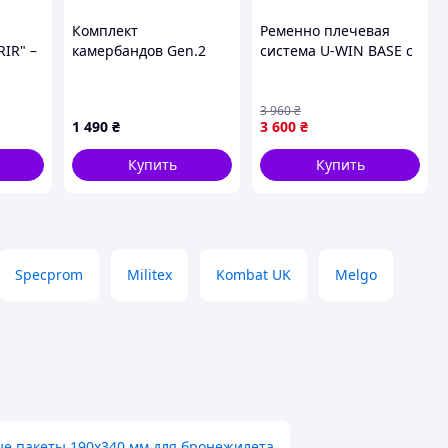
Комплект
Ременно плечевая
IR" –
камербандов Gen.2
система U-WIN BASE с
для плитоноски
лямками, MultiCam,
NR]
KIBORG (с быстрым
85-130см {6741-piho}
сбросом) — Пиксель
3 960
₴
1 490
₴
3 600
₴
Купить
Купить
Specprom
Militex
Kombat UK
Melgo
е пакеты 190х340 мм для бронежилета