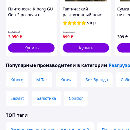
Плитоноска Kiborg GU
Тактический
Сумка
Gen.2 розовая с
разгрузочный пояс
пиксе
системой MOLLE,
РПС койот для
5.0
(1)
бронежилет под
снаряжения, поясная
плиты
разгрузочная система.
6 241
₴
1 798
₴
3 950
₴
899
₴
399
₴
Купить
Купить
Все элементы системы Molle и узлы, на которые приходи
Популярные производители
в категории
Разгруз
прошиты крест-накрест армированными нитками.
Kiborg
M-Tac
Kirasa
Без бренда
Собс
EasyFit
Балістика
Condor
ТОП теги
Ремень для автоматов с амортизацией
Подсумок на п