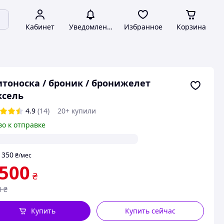
Кабинет
Уведомления
Избранное
Корзина
тоноска / броник / бронижелет
ксель
4.9
(14)
20+ купили
во к отправке
350
т
₴
/мес
 500
₴
0
₴
Купить
Купить сейчас