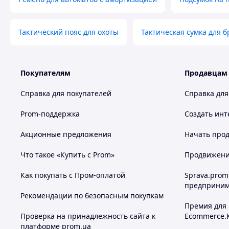
Тактический пояс для охоты
Тактическая сумка для 
Покупателям
Продавцам
Справка для покупателей
Справка для
Prom-поддержка
Создать инт
Акционные предложения
Начать прод
Что такое «Купить с Prom»
Продвижение
Двойная система быстрого сброса в области плечей и ка
сбросить с себя плитоноску, просто потянув за паракорд
Как покупать с Пром-оплатой
Sprava.prom
быстро и удобно.
предприним
Рекомендации по безопасным покупкам
Основная ткань - Cordura 1000D. Имеет двойное полиуре
Премия для
материалов, не поддерживает горение, не стирается, не 
Проверка на принадлежность сайта к
Ecommerce.
длительное время в экстремальных условиях эксплуатаци
платформе prom.ua