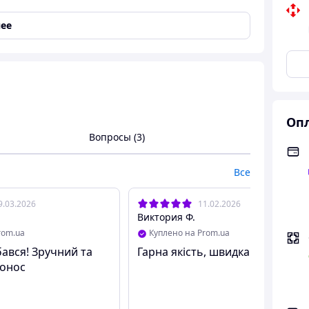
ее
емы (Molle)
Опл
Вопросы (3)
о скошенными верхними углами
Все
0мм).
пится к основе на Velcro. На ней удобно
9.03.2026
11.02.2026
 другое Molle-совместимое снаряжение.
Виктория Ф.
rom.ua
Куплено на Prom.ua
ався! Зручний та
Гарна якість, швидка відправка
тонос