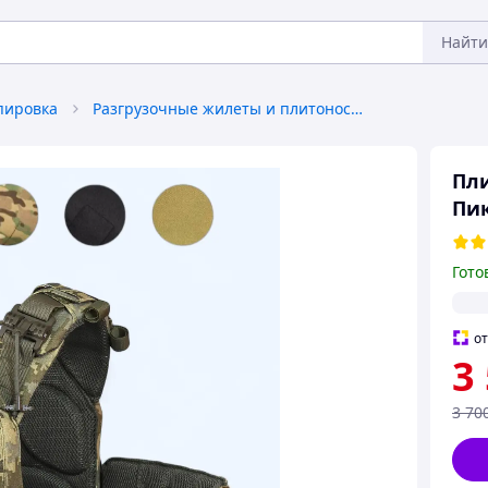
Найти
пировка
Разгрузочные жилеты и плитоноски без плит
Пли
Пи
Гото
о
3
3 70