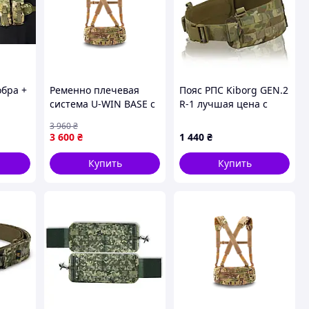
обра +
Ременно плечевая
Пояс РПС Kiborg GEN.2
система U-WIN BASE с
R-1 лучшая цена с
лямками, MultiCam,
быстрой доставкой по
3 960
₴
77-122см {6741-piho}
Украине
3 600
₴
1 440
₴
Купить
Купить