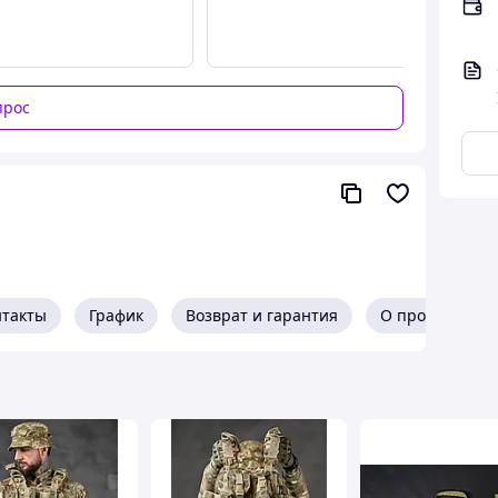
прос
нтакты
График
Возврат и гарантия
О продавце