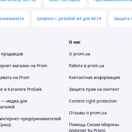
бронежилета
Шомпол с резьбой м3 для АК74
Защита 
О нас
 продавцов
О prom.ua
ернет-магазин
на Prom
Работа в prom.ua
авать на Prom
Контактная информация
 в Каталоге ProSale
Защита прав на контент
мбербендов позволяет за считанные секунды
. Благодаря быстросбросам плитоноска одевается
 — медиа для
Content right protection
ателей
Отзывы о prom.ua
тановое покрытие для защиты от влаги и смазочных
 интернет-предпринимателей
выгорает на солнце, сохраняет свои свойства
Кращі
Помощь Силам обороны
и.
(Volonter by Prom)