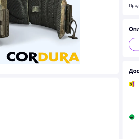
Прод
Оп
Дос