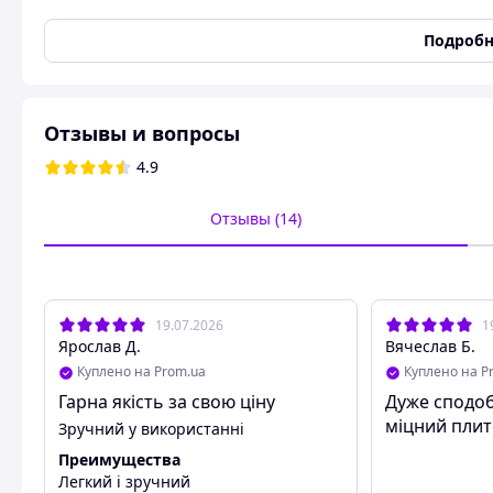
Узоры и принты
Мультикам
Подробн
Международный размер
Универсальный
Система крепления снаряжения
База для модульной сист
Расцветка
Пиксель
Отзывы и вопросы
Плитоноска от ENI.
4.9
Крепко. Честно. Доступно.
Отзывы (14)
Совместима со стандартными бронеплитами 25х30 с
(металлическими или керамическими толщиной до 3
Плитноска оснащена передней Molle панелью, которая кре
19.07.2026
1
размещаются три подсумка, одинарные или двойные, или
Ярослав Д.
Вячеслав Б.
Куплено на Prom.ua
Куплено на P
Гарна якість за свою ціну
Дуже сподоб
міцний пли
Зручний у використанні
Преимущества
Легкий і зручний