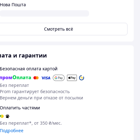
Нова Пошта
Смотреть всё
ата и гарантии
Безопасная оплата картой
Без переплат
Prom гарантирует безопасность
18.12.2025
15
Вернем деньги при отказе от посылки
Артем Р.
Саша Б.
Куплено на Prom.ua
Куплено на Pr
Оплатить частями
Гарна плитоноска за таку ціну
Гарна якість 
Без переплат*, от 350 ₴/мес.
Подробнее