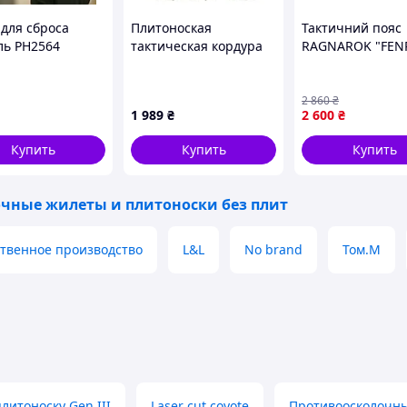
 для сброса
Плитоноская
Тактичний пояс
ль РН2564
тактическая кордура
RAGNAROK "FENR
Kirasa KI103 Black
IRR CORDURA®
Піксель M [n-FE
2 860
₴
1 989
₴
2 600
₴
Купить
Купить
Купить
тся наибольшая нагрузка, максимально усилены,
очные жилеты и плитоноски без плит
твенное производство
L&L
No brand
Том.М
литоноску Gen III
Laser cut coyote
Противоосколочны