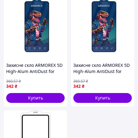
Захисне скло ARMOREX 5D
Захисне скло ARMOREX 5D
High-Alum AntiDust for
High-Alum AntiDust for
iPhone 17 Pro Max Чорний
iPhone 13/13 Pro/14/16e
360
.57
₴
360
.57
₴
(17014358)
Чорний (17012013)
342
₴
342
₴
Купить
Купить