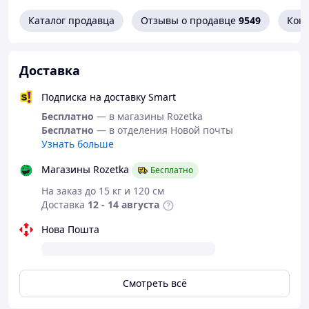
первоначальный внешний вид.
Каталог продавца
Отзывы о продавце
9549
Кон
Абсолютная прозрачность
Защитное стекло сохраняет четкость
Доставка
изображения, и
сключает потерю яркости и не
искажает цветопередачу.
Отсутствие рамки и
Подписка на доставку Smart
закругленные края делают его практически
незаметным на смартфоне.
Не влияет на отклик
Бесплатно
— в магазины Rozetka
сенсорного экрана и работу сканера отпечатка
Бесплатно
— в отделения Новой почты
на дисплее.
Узнать больше
Олеофобное покрытие
Магазины Rozetka
Бесплатно
Олеофобное покрытие эффективно защищает
На заказ до 15 кг и 120 см
стекло от отпечатков пальцев, а также жирных
Доставка
12 - 14 августа
следов при эксплуатации. Удалить загрязнения
или пыль с его поверхности проще, чем с
Нова Пошта
обычного защитного стекла или пленки. Кроме
того, это покрытие обладает
водоотталкивающими свойствами.
Смотреть всё
Простая установка