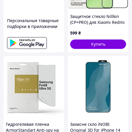
Защитное стекло Nillkin
Персональные товарные
(CP+PRO) для Xiaomi Redmi
подборки в приложении
Note 15 Pro 5G
599
₴
Купить
Гидрогелевая пленка
Захисне скло iNOBI
ArmorStandart Anti-spy на
Original 3D for iPhone 14