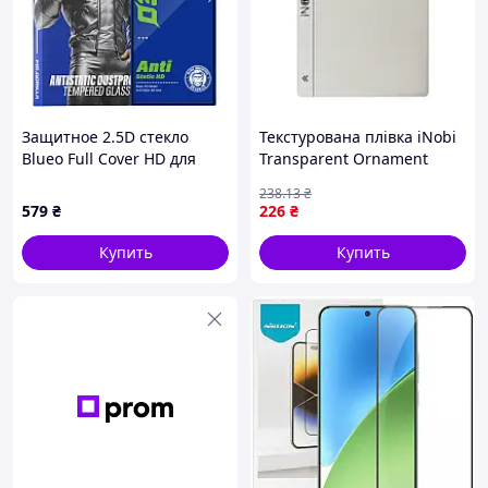
Защитное 2.5D стекло
Текстурована плівка iNobi
Blueo Full Cover HD для
Transparent Ornament
Samsung Galaxy S26 Ultra
Серце (17012230)
238
.13
₴
579
₴
226
₴
Купить
Купить