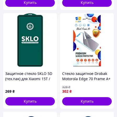
Купить
Купить
Защитное стекло SKLO 5D
Стекло защитное Drobak
(тех.пак) для Xiaomi 15T /
Motorola Edge 70 Frame A+
15T Pro / 17T Pro / Redmi
Black (151537) —
328
₴
Note 15 Pro 5G
Доступный
269
₴
302
₴
Купить
Купить