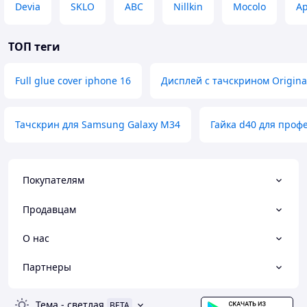
Devia
SKLO
ABC
Nillkin
Mocolo
Ap
ТОП теги
Full glue cover iphone 16
Дисплей с тачскрином Original
Тачскрин для Samsung Galaxy M34
Гайка d40 для проф
Покупателям
Продавцам
О нас
Партнеры
Тема
-
светлая
BETA