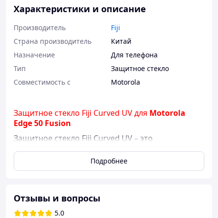
Характеристики и описание
Производитель
Fiji
Страна производитель
Китай
Назначение
Для телефона
Тип
Защитное стекло
Совместимость с
Motorola
Защитное стекло Fiji Curved UV для
Motorola
Edge 50 Fusion
Защитное стекло Fiji Curved UV
– это
инновационное решение для защиты
закругленного экрана вашего
Motorola Edge 50
Подробнее
Fusion
.
Поклейка защитного стекла на изогнутые
дисплеи всегда была проблемой. Обычные
Отзывы и вопросы
стекла с полной проклейкой хоть и были
5.0
простыми в установке, но плохо прилегали к