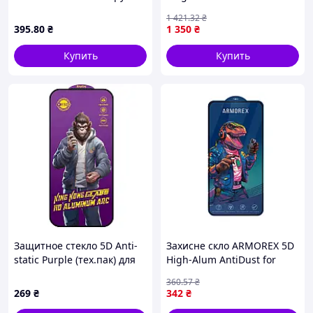
внешний дисплей для
Pro Max Чорний (17015197)
1 421
.32
₴
Samsung Fold8 Ultra 5G
395
.80
₴
1 350
₴
(ARM93546) PTR
Купить
Купить
Защитное стекло 5D Anti-
Захисне скло ARMOREX 5D
static Purple (тех.пак) для
High-Alum AntiDust for
Apple iPhone 17 Pro Max /
iPhone 17 Чорний
360
.57
₴
18 Pro Max (6.9")
(17014575)
269
₴
342
₴