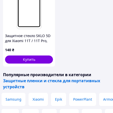
Защитное стекло SKLO 5D
для Xiaomi 11T / 11T Pro,
черное, техническая
140
₴
упаковка
Купить
Популярные производители
в категории
Защитные пленки и стекла для портативных
устройств
Samsung
Xiaomi
Epik
PowerPlant
Armor