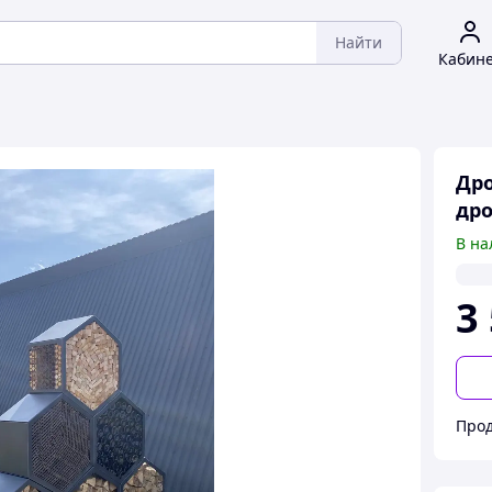
Найти
Кабин
Дро
др
В на
3
Прод