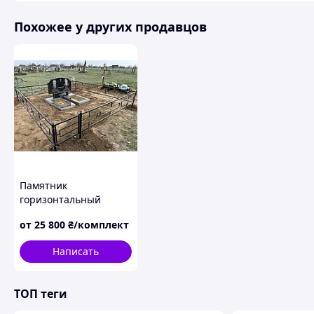
Похожее у других продавцов
Памятник
горизонтальный
фигурный с разными
от
25 800
₴/комплект
углами и двумя
открытым цветником
Написать
из черного гранита
ТОП теги