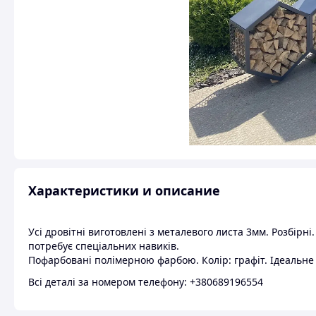
Характеристики и описание
Усі дровітні виготовлені з металевого листа 3мм. Розбірні
потребує спеціальних навиків.
Пофарбовані полімерною фарбою. Колір: графіт. Ідеальне
Всі деталі за номером телефону: +380689196554