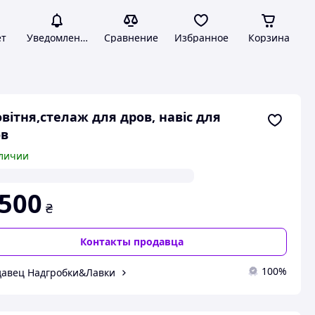
ет
Уведомления
Сравнение
Избранное
Корзина
вітня,стелаж для дров, навіс для
ов
личии
 500
₴
Контакты продавца
100%
авец Надгробки&Лавки