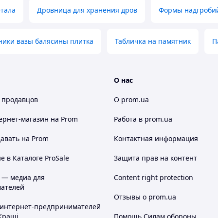
етала
Дровница для хранения дров
Формы надгроби
ники вазы балясины плитка
Табличка на памятник
П
О нас
 продавцов
О prom.ua
ернет-магазин
на Prom
Работа в prom.ua
авать на Prom
Контактная информация
 в Каталоге ProSale
Защита прав на контент
 — медиа для
Content right protection
ателей
Отзывы о prom.ua
 интернет-предпринимателей
Кращі
Помощь Силам обороны