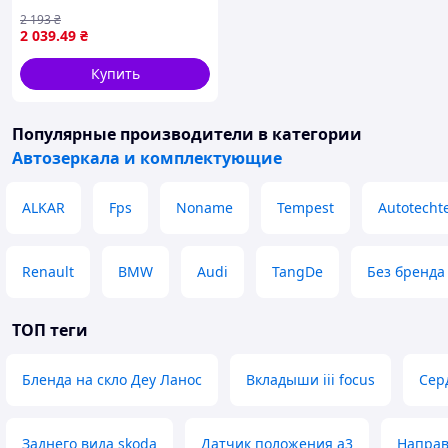
велике) SKODA OCTAVIA I
2 193
₴
09.96-08.04 BLIC 5402-04-
2 039
.49
₴
1138521P
Купить
Популярные производители
в категории
Автозеркала и комплектующие
ALKAR
Fps
Noname
Tempest
Autotechte
Renault
BMW
Audi
TangDe
Без бренда
ТОП теги
Бленда на скло Деу Ланос
Вкладыши iii focus
Сер
Заднего вида skoda
Датчик положения a3
Направ