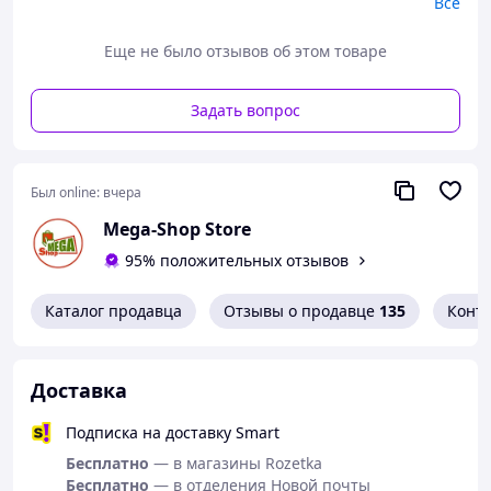
Все
Еще не было отзывов об этом товаре
Задать вопрос
Был online:
вчера
Mega-Shop Store
95% положительных отзывов
Каталог продавца
Отзывы о продавце
135
Конт
Доставка
Подписка на доставку Smart
Бесплатно
— в магазины Rozetka
Бесплатно
— в отделения Новой почты