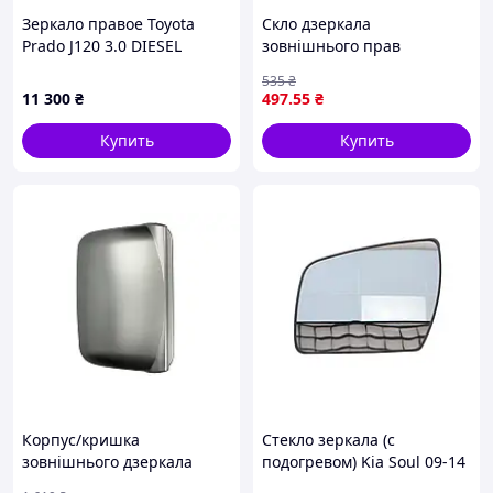
Зеркало правое Toyota
Скло дзеркала
Prado J120 3.0 DIESEL
зовнішнього прав
1KDFTV 2002 (б/у)
(асферичне, обігрів)
535
₴
MERCEDES C-KLASA
11 300
₴
497
.55
₴
SPORTCOUPE CL203, C-
KLASA W203, E-KLASA W211
Купить
Купить
05.00-05.08 BLIC
Корпус/кришка
Стекло зеркала (с
зовнішнього дзеркала
подогревом) Kia Soul 09-14
заднього виду лів/прав RVI
(L)