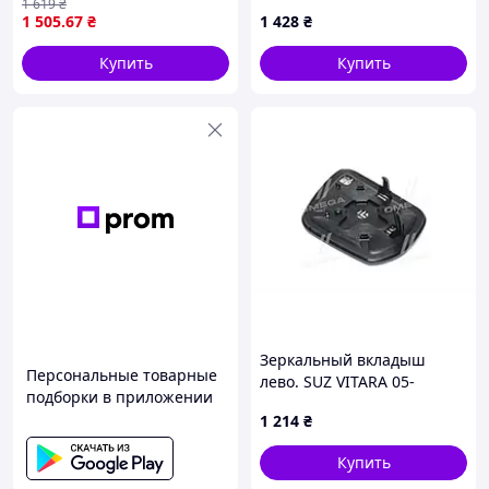
1 619
₴
PREMIUM 2 10.05- PACOL
1 505
.67
₴
1 428
₴
RVI-MR-005
Купить
Купить
Зеркальный вкладыш
Персональные товарные
лево. SUZ VITARA 05-
подборки в приложении
(TEMPEST). (048 0539 431)
1 214
₴
Купить