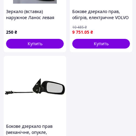
Зеркало (вставка)
Бокове дзеркало прав,
наружное Ланос левая
обігрів, електричне VOLVO
FH, FH12, FH16 08.93-
10 485
₴
PACOL VOL-MR-009
250
₴
9 751
.05
₴
Купить
Купить
Бокове дзеркало прав
(механічне, опукле,