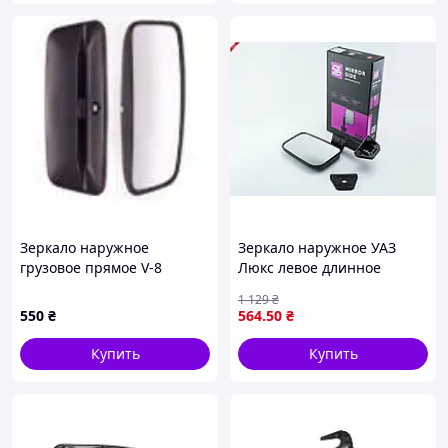
Зеркало наружное
Зеркало наружное УАЗ
грузовое прямое V-8
Люкс левое длинное
кронштейн для установки
1 129
₴
на автомобиль 3151-
550
₴
564
.50
₴
8201503
Купить
Купить