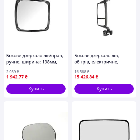
Бокове дзеркало лів/прав,
Бокове дзеркало лів,
ручне, ширина: 198мм,
обігрів, електричне,
висота: 202мм MAN F2000,
довжина: 943мм, ширина:
2 089
₴
16 588
₴
L2000, TGA, TGL I, TGM I
382мм MAN TGS I, TGX I
1 942
.77
₴
15 426
.84
₴
06.93- RYWAL LS7026R300
06.06-09.21 PACOL MAN-
MR-045L
Купить
Купить