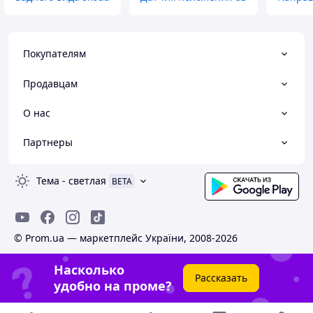
Покупателям
Продавцам
О нас
Партнеры
Тема
-
светлая
BETA
© Prom.ua — маркетплейс України, 2008-2026
Насколько
Рассказать
удобно на проме?