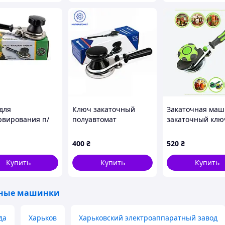
для
Ключ закаточный
Закаточная маш
рвирования п/
полуавтомат
закаточный клю
ат
Кременчуг МЗП 0100
консервации ав
с силиконовой р
400
₴
520
₴
и резиновым
ковриком под ба
Купить
Купить
Купить
чные машинки
да
Харьков
Харьковский электроаппаратный завод