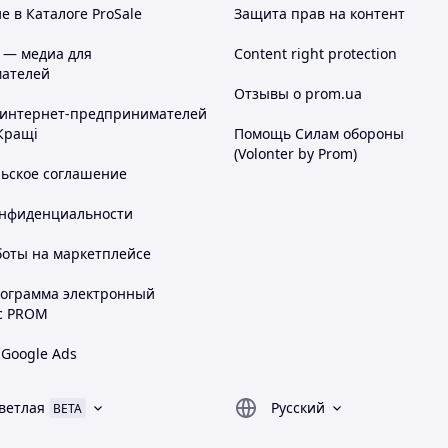
 в Каталоге ProSale
Защита прав на контент
 — медиа для
Content right protection
ателей
Отзывы о prom.ua
 интернет-предпринимателей
Кращі
Помощь Силам обороны
(Volonter by Prom)
льское соглашение
онфиденциальности
боты на маркетплейсе
рограмма электронный
с PROM
 Google Ads
ветлая
Русский
BETA