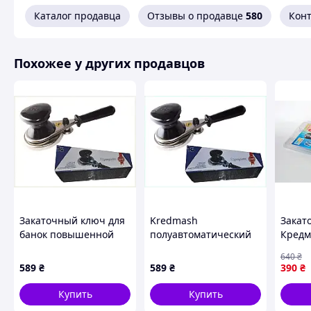
Каталог продавца
Отзывы о продавце
580
Кон
Похожее у других продавцов
Закаточный ключ для
Kredmash
Закат
банок повышенной
полуавтоматический
Кредм
надежности,
ролик для жестяных
полуа
640
₴
58A0277A3X
крышек 58A02H773X
Машин
589
₴
589
₴
390
₴
консе
Креме
Купить
Купить
Закат