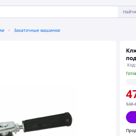
Найти
ии
Закаточные машинки
Клю
по
Код
Гото
4
538
Про