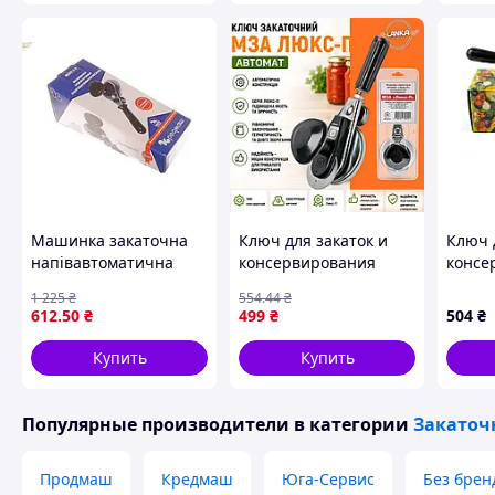
S
Машинка закаточна
Ключ для закаток и
Ключ 
напівавтоматична
консервирования
консе
Кредмаш для
Закаточный
автом
1 225
₴
554
.44
₴
консервації скляних
автоматический
612
.50
₴
499
₴
504
₴
банок з якісним
Продмаш Серия
гальванічним
"Люкс" Украина.
Купить
Купить
покриттям
Оригинал от
производителя
Популярные производители
в категории
Закато
Продмаш
Кредмаш
Юга-Сервис
Без брен