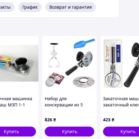
такты
График
Возврат и гарантия
очная машинка
Набор для
Закаточная маш
аш МЗП 1-1
консервации из 5
закаточный клю
втоматическая
предметов ключ МЗА-
консервации МЗ
ка для
П Люкс автомат
ручная с ролик
826
₴
423
₴
рвации
Продмаш +
"Продмаш" Черк
нчук
стерилизатор + захват
Купить
Купить
Купить
очный ключ 2BR-
для банок + совок