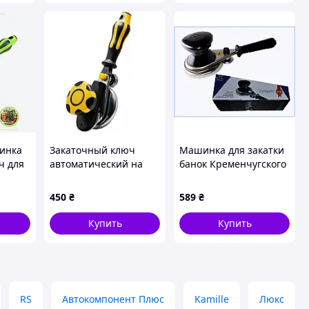
S
инка
Закаточный ключ
Машинка для закатки
ч для
автоматический на
банок Кременчугского
томат
подшипнике МЗА ЕС
производства,
учкой
58C0T2B773
450
₴
589
₴
нку
Купить
Купить
RS
Автокомпонент Плюс
Kamille
Люкс