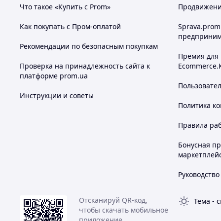
Что такое «Купить с Prom»
Продвижение
Как покупать с Пром-оплатой
Sprava.prom
предприним
Рекомендации по безопасным покупкам
Премия для
Проверка на принадлежность сайта к
Ecommerce.
платформе prom.ua
Пользовате
Инструкции и советы
Политика к
Правила ра
Бонусная п
маркетплей
Руководство
Отсканируй QR-код,
Тема
-
с
чтобы скачать мобильное
приложение