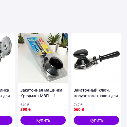
инка
Закаточная машинка
Закаточный ключ,
ч для
Кредмаш МЗП 1-1
полуавтомат ключ для
Р-Р
полуавтоматическая
закатки банок,
640
₴
747
₴
ом
Машинка для
закаточный ключ с
390
₴
560
₴
ассы
консервации
подшипником для
Кременчук
консервации
Купить
Купить
Закаточный ключ 2BR-