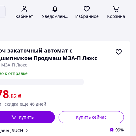
Кабинет
Уведомления
Избранное
Корзина
ч закаточный автомат с
дшипником Продмаш МЗА-П Люкс
: МЗА-П Люкс
во к отправке
78
.82
₴
₴
скидка еще 46 дней
Купить
Купить сейчас
99%
давец SUCH