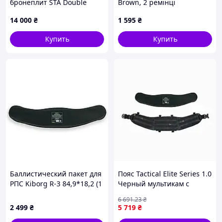
бронеплит STA Double
Brown, 2 ремінці
Action Defence 6 класса 2.8
14 000
₴
1 595
₴
кг (2051971776), T8825E096
Купить
Купить
Баллистический пакет для
Пояс Tactical Elite Series 1.0
РПС Kiborg R-3 84,9*18,2 (1
Черный мультикам с
класс защиты)
баллистическим пакетом
6 691
.23
₴
М- Militex 1 класса
2 499
₴
5 719
₴