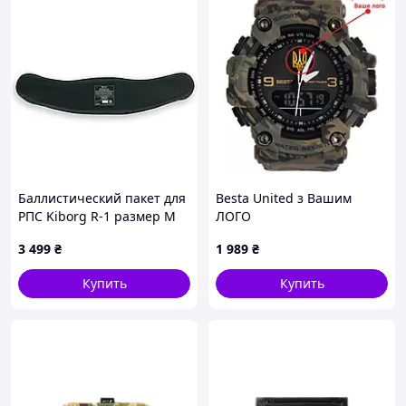
Баллистический пакет для
Besta United з Вашим
РПС Kiborg R-1 размер М
ЛОГО
89,5*19,1 (1 класс защиты)
3 499
₴
1 989
₴
Купить
Купить