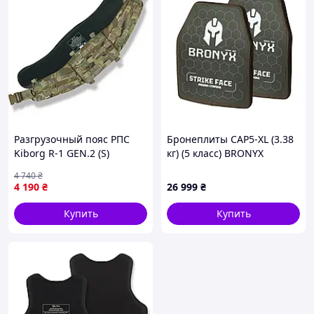
Разгрузочный пояс РПС
Бронеплиты CAP5-XL (3.38
Kiborg R-1 GEN.2 (S)
кг) (5 класс) BRONYX
Мультикам (с защитой 1
275*355 2шт
4 740
₴
класс Militex)
4 190
₴
26 999
₴
Купить
Купить