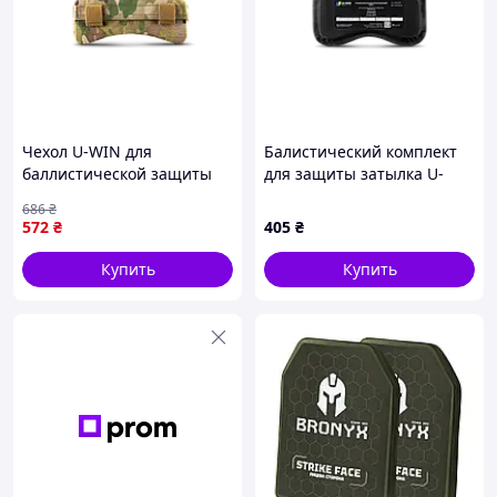
Чехол U-WIN для
Балистический комплект
баллистической защиты
для защиты затылка U-
затылка, Cordura 1000D,
WIN, Black
686
₴
внутреннее крепление
572
₴
405
₴
Купить
Купить