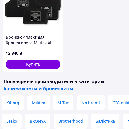
Бронекомплект для
бронежилета Militex XL
защита (спины/грудного
12 340
₴
отдела/камербанды) 1
класс
Купить
Популярные производители
в категории
Бронежилеты и бронеплиты
Kiborg
Militex
M-Tac
No brand
GIG mili
Lesko
BRONYX
Brotherhood
Балістика