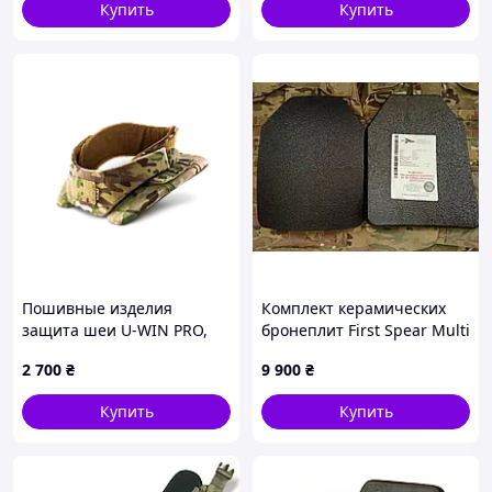
Купить
Купить
Пошивные изделия
Комплект керамических
защита шеи U-WIN PRO,
бронеплит First Spear Multi
Black
Curve NIJ III бронеплиты
2 700
₴
9 900
₴
XL 27×35 см Бронеплиты 3
класс США
Купить
Купить