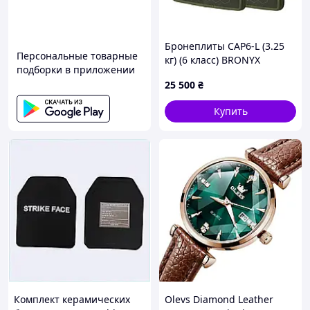
Бронеплиты CAP6-L (3.25
Персональные товарные
кг) (6 класс) BRONYX
подборки в приложении
260*330 (одна плоскость)
25 500
₴
2шт
Купить
Комплект керамических
Olevs Diamond Leather