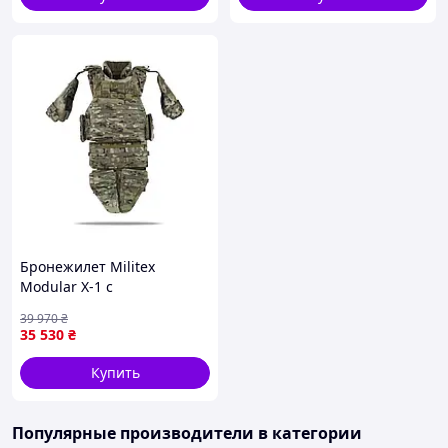
Бронежилет Militex
Modular X-1 с
баллистическим пакетом
39 970
₴
(1 класс) | Multicam |
35 530
₴
Cordura USA | Размер L
Купить
Популярные производители
в категории