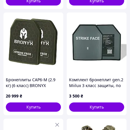
Купить
Купить
Бронеплиты CAP6-M (2.9
Комплект бронеплит gen.2
кг) (6 класс) BRONYX
Miilux 3 класс защиты, по
250*300 (одна плоскость)
2,9 кг
20 999
₴
3 500
₴
2шт
Купить
Купить