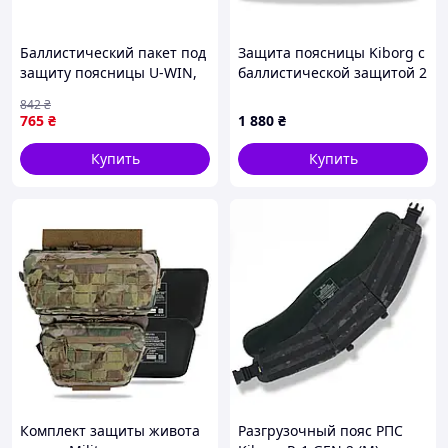
Баллистический пакет под
Защита поясницы Kiborg с
защиту поясницы U-WIN,
баллистической защитой 2
Black {6741-piho}
класс Militex Пиксель
842
₴
765
₴
1 880
₴
Купить
Купить
Комплект защиты живота
Разгрузочный пояс РПС