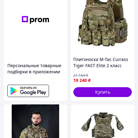
Плитоноска M-Tac Cuirass
Персональные товарные
Tiger FAST Elite 2 класс
подборки в приложении
защиты под плиты ESAPI
21 164
₴
Multicam M/L 1046-VO
19 240
₴
Купить