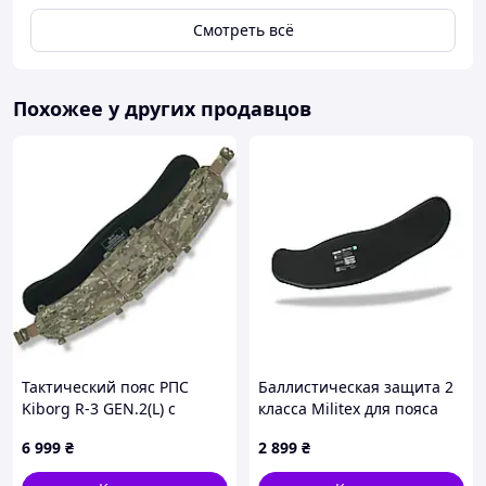
Смотреть всё
Похожее у других продавцов
Тактический пояс РПС
Баллистическая защита 2
Kiborg R-3 GEN.2(L) с
класса Militex для пояса
баллистической защитой 1
РПС R-3 — S (84,6*17,7 см)
6 999
₴
2 899
₴
класса, мультикам