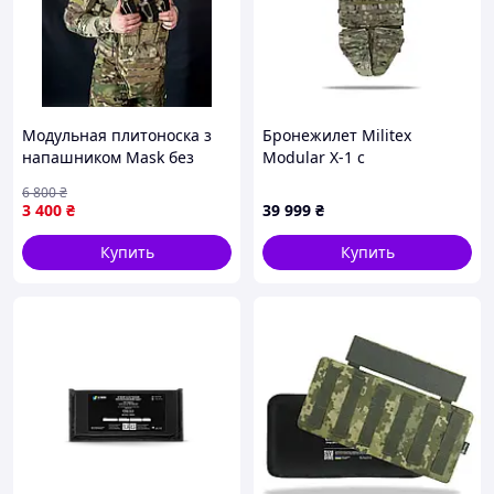
Модульная плитоноска з
Бронежилет Militex
напашником Mask без
Modular X-1 с
плит и подсумков для
баллистическим пакетом
6 800
₴
военных ВСУ облегченная,
(2 класс) | Multicam |
3 400
₴
39 999
₴
военный жилет армейский
Cordura USA | Размер M
Купить
Купить