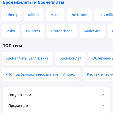
Бронежилеты и бронеплиты
Kiborg
Militex
M-Tac
No brand
GIG mili
Lesko
BRONYX
Brotherhood
Балістика
ТОП теги
Бронеплиты баллистика
Бронежилет
Облегченн
РПС под баллистический пакет 1А класс
Рпс тактическ
Покупателям
Продавцам