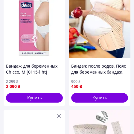
внимания.
Бандаж для беременных
Бандаж после родов, Пояс
Chicco, M [0115-liht]
для беременных бандаж,
Бандаж пояс дородовой и
2 299
₴
900
₴
послеродовой, Пояс для
2 090
₴
450
₴
беременных после родов,
QLL
Купить
Купить