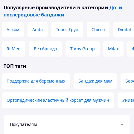
Популярные производители
в категории
До- и
Комплектация:
послеродовые бандажи
Бандаж для
беременных;
Алком
Anita
Торос-Груп
Chicco
Digital
Упаковка.
ReMed
Без бренда
Toros Group
Milax
ТОП теги
Поддержка для беременных
Бандаж для мам
Бер
Ортопедический эластичный корсет для мужчин
Унив
Покупателям