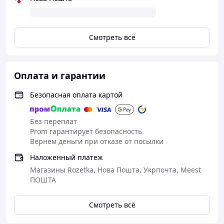
Опорная функция
Смотреть всё
Бандаж выполнен таким образом, чтобы
обеспечивать необходимую поддержку
спины, поясницы и живота. Это
Оплата и гарантии
позволяет существенно снизить болевые
ощущения в этих областях, облегчая
Безопасная оплата картой
нагрузку на позвоночник и суставы. Он
помогает снять напряжение с ног, спины
и живота, что делает его незаменимым
Без переплат
при длительных прогулках или сидячем
Prom гарантирует безопасность
положении.
Вернем деньги при отказе от посылки
Наложенный платеж
Магазины Rozetka, Нова Пошта, Укрпочта, Meest
ПОШТА
Смотреть всё