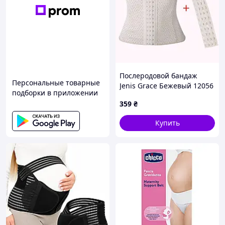
Регулировка размера
Бандаж оснащен липучками, что
позволяет удобно регулировать
его размер. Это делает его
подходящим для разных этапов
беременности, а также для
индивидуальных особенностей
Послеродовой бандаж
фигуры, обеспечивая
Персональные товарные
Jenis Grace Бежевый 12056
максимальный комфорт.
подборки в приложении
L
359
₴
Купить