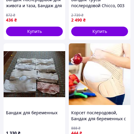
чувствительной и склонной к
живота и таза, Бандаж для
послеродовой Chicco, 003
потоотделению.
беременных дородовой и
0116-DS
872
₴
2 739
₴
послеродовой бежевый,
436
₴
2 490
₴
Бандаж во время
беременности, XMU
Купить
Купить
Характеристики:
Бандаж для беременных
Корсет послеродовой,
Тип: бандаж для
Бандаж для беременных с
беременных / бандаж
грыжей, Дородовый и
888
₴
после родов;
послеродовый бандаж, FRC
1 330
₴
444
₴