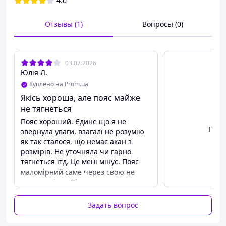
4.0
Отзывы (1)
Вопросы (0)
03.07.2026
Юлія Л.
Куплено на Prom.ua
Якісь хороша, але пояс майже
не тягнеться
Пояс хороший. Єдине що я не
Посм
звернула уваги, взагалі не розумію
як так сталося, що немає акан з
розмірів. Не уточняла чи гарно
тягнеться ітд. Це мені мінус. Пояс
Бандаж для беременных 3 в 1
маломірний саме через свою не
Бандаж для беременных - это эластичный
еластичність. Він максимально
пояс, который надевается на живот
підходить на розмір М. Тому,
беременной женщины. Он предназначен для
дівчата, звертайте увагу на це. Тим
Задать вопрос
поддержки живота и уменьшения нагрузки
більше, що це пояс для вагітних
живіт росте і якщо пояс не тягнеться
на спину и тазобедренные суставы во время