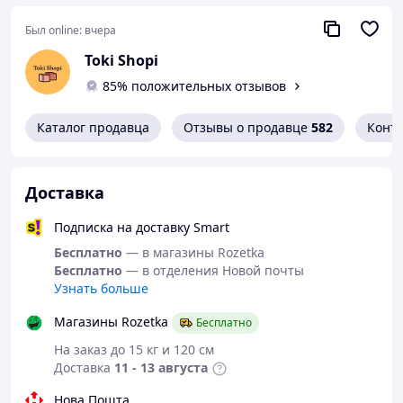
то він почне давити, а не тримати.
беременности.
Також не можна було вибрати колір.
Был online:
вчера
Я би не обрала чорний. Все інше без
Tokі Shopі
нарікань. Швидка доставка, якісне
пакуванн.
85% положительных отзывов
Каталог продавца
Отзывы о продавце
582
Конт
Доставка
Подписка на доставку Smart
Бесплатно
— в магазины Rozetka
Бесплатно
— в отделения Новой почты
Узнать больше
Магазины Rozetka
Бесплатно
На заказ до 15 кг и 120 см
Доставка
11 - 13 августа
Нова Пошта