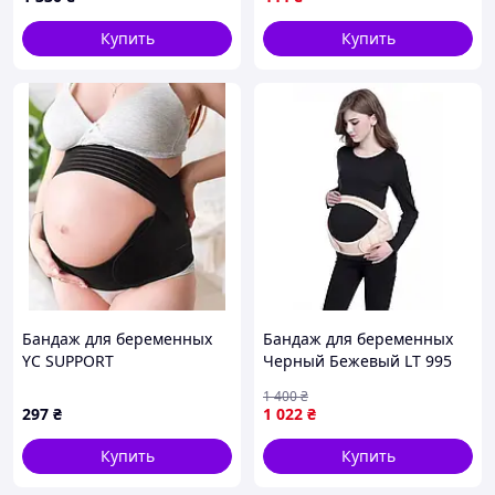
Назначение: до
родов, после родов;
Купить
Купить
Функция:
поддержка, опорный
ремень, снятие
нагрузки;
Материал: 35%
нейлон, 30% латекс,
30% полиэстер.
Бандаж для беременных
Бандаж для беременных
YC SUPPORT
Черный Бежевый LT 995
(120 шт/ящ)
1 400
₴
297
₴
1 022
₴
Купить
Купить