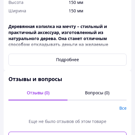
Высота
150 мм
Ширина
150 мм
Деревянная копилка на мечту – стильный и
практичный аксессуар, изготовленный из
натурального дерева. Она станет отличным
способом откладывать деньги на желаемые
покупки или путешествия и украсит интерьер.
Такая копилка мотивирует осуществлять мечты и
Подробнее
является отличным подарком для близких.
Основные характеристики
Отзывы и вопросы
Материал
: ХДФ (деревоволокнистая плита
высокой плотности)
Отзывы (0)
Вопросы (0)
Цвет:
Белый
Размер
15 x 15 x 10 см
Все
Еще не было отзывов об этом товаре