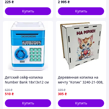
225
₴
2 995
₴
006-UC 17х15х9 см, 200
дней AllInOne -market-
Купить
Купить
without-queues-
Детский сейф-копилка
Деревянная копилка на
Number Bank 18x13x12 см
мечту "Котик" 3240-21-008,
Голубой (M1011)
17х15 см 200 дней
620
₴
339
₴
510
₴
305
₴
Купить
Купить