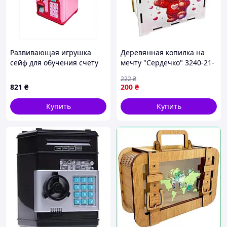
Развивающая игрушка
Деревянная копилка на
сейф для обучения счету
мечту "Сердечко" 3240-21-
денег, 4404773PB
020, 17х15 см 200 дней-
222
₴
Sara
821
₴
200
₴
Купить
Купить