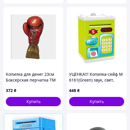
Копилка для денег 23см
УЦЕНКА!!! Копилка-сейф M
Боксерская перчатка ТМ
6161(Green) звук, свет,
ADEKO
затягивает купюры
372
₴
448
₴
Купить
Купить