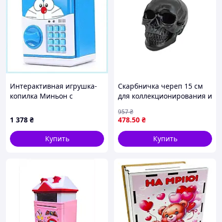
Интерактивная игрушка-
Скарбничка череп 15 см
копилка Миньон с
для коллекционирования и
электронным замком,
хранения монет черная
957
₴
E322T4972
ТМ ADEKO
1 378
₴
478
.50
₴
Купить
Купить