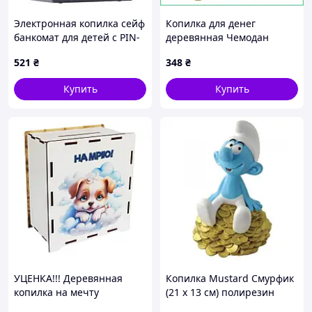
Электронная копилка сейф
Копилка для денег
банкомат для детей с PIN-
деревянная Чемодан
кодом, автоматический
Доллар 24х17 см
521
₴
348
₴
прием банкнот и монет
интерьерная для купюр и
Black MDR
монет стильный сувенир
Купить
Купить
VIP
УЦЕНКА!!! Деревянная
Копилка Mustard Смурфик
копилка на мечту
(21 х 13 см) полирезин
"Собачка" Vladico 3240-21-