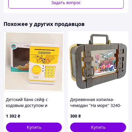
Задать вопрос
Похожее у других продавцов
Детский банк сейф с
Деревянная копилка-
кодовым доступом и
чемодан "На море" 3240-
купюроприемником
15-006, 24х17 см
1 392
₴
300
₴
71763MK18
Купить
Купить