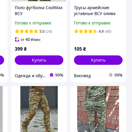
я
Поло футболка CoolMax
Трусы армейские
ВСУ
уставные ВСУ олива
(46,48,50,52,54,56,58,60,
Готово к отправке
Готово к отправке
62,64р) olive
5.0
(24)
4.9
(40)
40
от
₴
/мес
399
₴
105
₴
Купить
Купить
9%
99%
99%
Одежда и обувь для рыбаков и охотников, спецодежда от производителя
Воєнвед