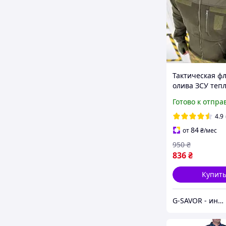
Тактическая ф
олива ЗСУ теп
армейская фли
Готово к отпра
кофта военная
олива НГУ фли
4.9
хаки
84
от
₴
/мес
950
₴
836
₴
Купит
G-SAVOR - интернет-магазин сумок, обуви и аксессуаров