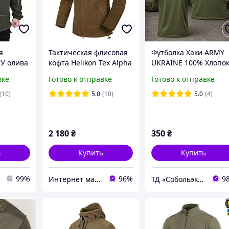
я
Тактическая флисовая
Футболка Хаки ARMY
СУ олива
кофта Helikon Tex Alpha
UKRAINE 100% Хлопо
Tactical Grid Fleece,
р.46-S
вке
Готово к отправке
Готово к отправке
Coyote, для туризма,
активного отдыха
(10)
5.0
(10)
5.0
(4)
2 180
₴
350
₴
ь
Купить
Купить
99%
96%
9
Интернет магазин Tirlimboom
ТД «Собольэкспресс»