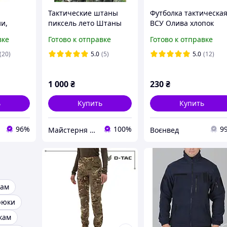
Тактические штаны
Футболка тактическа
и,
пиксель лето Штаны
ВСУ Олива хлопок
ал
уставные Ш/КЛП
вке
Готово к отправке
Готово к отправке
Пиксель ММ-14 летние
брюки пиксель ЗСУ
(20)
5.0
(5)
5.0
(12)
1 000
₴
230
₴
ь
Купить
Купить
96%
100%
9
Майстерня Спецодягу LTM
Воєнвед
кам
рюки
кам