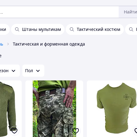
Найти
юки
Штаны мультикам
Тактический костюм
вь
Тактическая и форменная одежда
е
езон
Пол