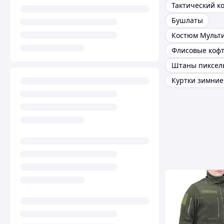
Тактический к
Бушлаты
Костюм Мульт
Флисовые коф
Штаны пиксел