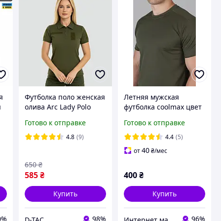
я
Футболка поло женская
Летняя мужская
я
олива Arc Lady Polo
футболка coolmax цвет
CPP® Olive Green 40/2
хаки
Готово к отправке
Готово к отправке
4.8
(9)
4.4
(5)
40
от
₴
/мес
650
₴
585
₴
400
₴
Купить
Купить
0%
98%
96%
D-TAC
Интернет магазин NickMarket