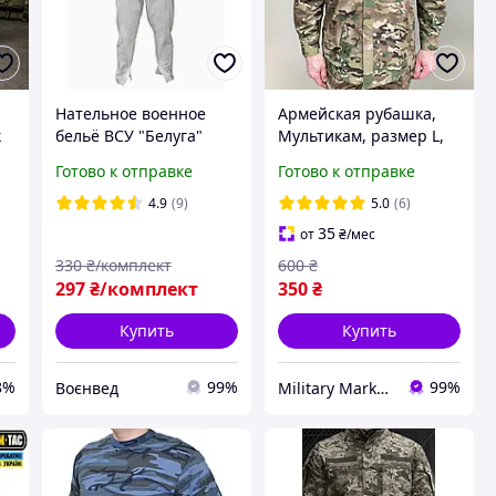
Нательное военное
Армейская рубашка,
к
бельё ВСУ "Белуга"
Мультикам, размер L,
хлопок
Yakeda, тактическая
Готово к отправке
Готово к отправке
рубашка для военного
4.9
(9)
5.0
(6)
35
от
₴
/мес
330
₴/комплект
600
₴
297
₴/комплект
350
₴
Купить
Купить
8%
99%
99%
Воєнвед
Military Market: UA