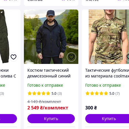
рюки
Костюм тактический
Тактические футболк
 олива С
демисезонный синий
из материала coolma
ральная
Soft Shell военный
КУЛМАКС
вке
Готово к отправке
Готово к отправке
непромокаемый на
флисе
(3)
5.0
(3)
5.0
(7)
4 149
₴/комплект
2 549
₴/комплект
300
₴
ь
Купить
Купить