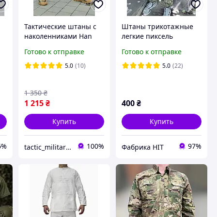
Тактические штаны с
Штаны трикотажные
наколенниками Han
легкие пиксель
Wild G2 Рип-стоп
Готово к отправке
Готово к отправке
Мультикам XS, S, M, L,
XL, 2XL, 3XL, 4XL
5.0
(10)
5.0
(22)
1 350
₴
1 215
₴
400
₴
Купить
Купить
6%
100%
97%
tactic_military_shop
Фабрика НІТ