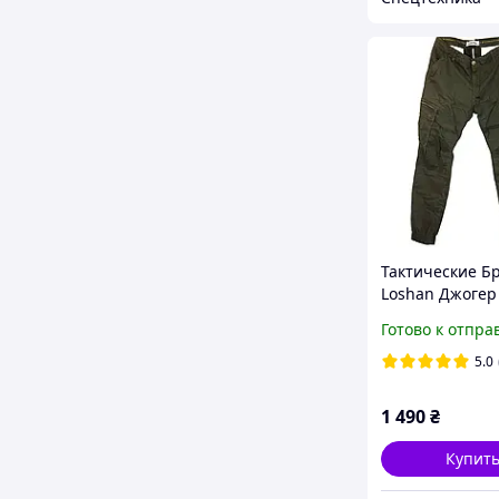
Тактические Б
Loshan Джогер
резинкой нату
Готово к отпра
ткань
5.0
1 490
₴
Купит