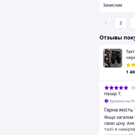
Захисник
1
2
Отзывы пок
Так
чер
1 40
19
Назар Т.
Куплено на P
Гарна якість 
Якщо загалом 
свою ціну. Ал
талії я наміря