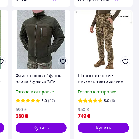
и
Флиска олива / фліска
Штаны женские
x
олива / фліска ЗСУ
пиксель тактические
карго брюки летние
Готово к отправке
Готово к отправке
военные зсу
5.0
(27)
5.0
(6)
690
₴
950
₴
680
₴
749
₴
Купить
Купить