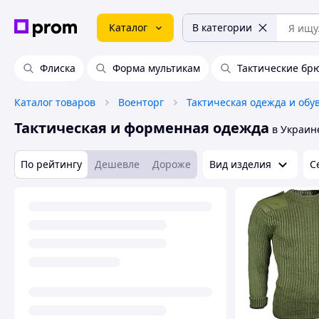
Каталог
В категории
Флиска
Форма мультикам
Тактические бр
Каталог товаров
Военторг
Тактическая одежда и обу
Тактическая и форменная одежда
в Украин
По рейтингу
Дешевле
Дороже
Вид изделия
С