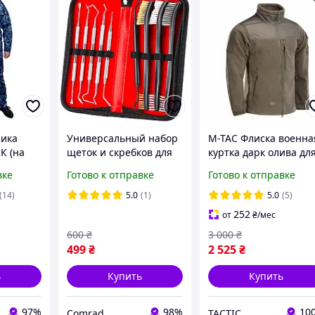
ника
Универсальный набор
М-ТАС Флиска военна
К (на
щеток и скребков для
куртка дарк олива дл
чистки оружия
ЗСУ ALPHA
вке
Готово к отправке
Готово к отправке
MICROFLEECE GEN.II
(14)
5.0
(1)
5.0
(5)
252
от
₴
/мес
600
₴
3 000
₴
499
₴
2 525
₴
ь
Купить
Купить
97%
98%
10
Comrad
TACTIC