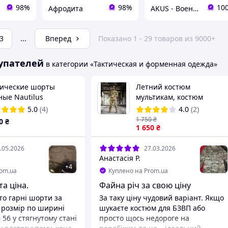
98%
98%
10
Афродита
AKUS - Военная одежда и амуниция
3
...
Вперед
Показано 1 - 29 товаров из 9000+
упателей
в категории «Тактическая и форменная одежда»
тические шорты
Летний костюм
ные Nautilus
мультикам, костюм
мультикам ЗСУ, летняя
5.0
(4)
4.0
(2)
форма мультикам, форма
1 750
₴
0
₴
китель штаны мультикам,
1 650
₴
полевая форма
.05.2026
27.03.2026
Анастасія Р.
+
4
rom.ua
Куплено на Prom.ua
та ціна.
Файна річ за свою ціну
то гарні шорти за
За таку ціну чудовий варіант. Якщо
е розмір по ширині
шукаєте костюм для БЗВП або
в 56 у стягнутому стані
просто щось недороге на