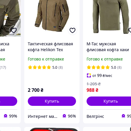
лиска
Тактическая флисовая
M-Tac мужская
лая
кофта Helikon Tex
флисовая кофта хаки
совая
Patriot Heavy Fleece
теплая военная флис
вке
Готово к отправке
Готово к отправке
 флиска
Jacket, Coyote,
ЗСУ олива на змейке
совка
утеплённая, для
Delta Fleece Army Oliv
(17)
5.0
(8)
5.0
(8)
туризма и активного
99
от
₴
/мес
отдых
1 205
₴
2 700
₴
988
₴
ь
Купить
Купить
99%
96%
9
Интернет магазин Tirlimboom
Велгрінс