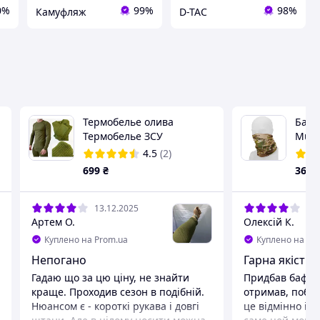
0%
99%
98%
Камуфляж
D-TAC
Термобелье олива
Бафф
Термобелье ЗСУ
Multi
Армейское термобелье
Cam
4.5
(2)
тактическая форма
699
₴
360
нательное белье зимняя
термуха ЗСУ ВСУ
13.12.2025
17.
Артем О.
Олексій К.
Куплено на Prom.ua
Куплено на Pr
Непогано
Гарна якість
Гадаю що за цю ціну, не знайти
Придбав баф у 
краще. Проходив сезон в подібній.
отримав, побач
Нюансом є - короткі рукава і довгі
це відмінно і к