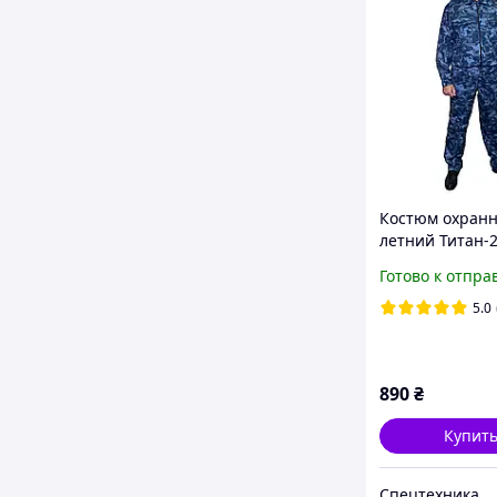
Костюм охран
летний Титан-2
молнии)
Готово к отпра
5.0
890
₴
Купит
Спецтехника