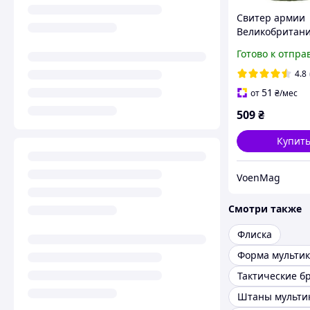
Свитер армии
Великобритани
олива, оригин
Готово к отпра
4.8
51
от
₴
/мес
509
₴
Купит
VoenMag
Смотри также
Флиска
Форма мульти
Тактические б
Штаны мульти