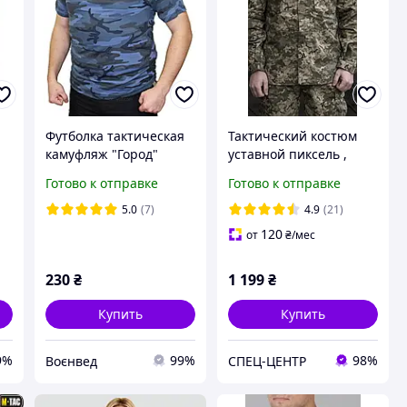
Футболка тактическая
Тактический костюм
камуфляж "Город"
уставной пиксель ,
ка
хлопок
военная форма
Готово к отправке
Готово к отправке
тактическая для ЗСУ
e
5.0
(7)
4.9
(21)
120
от
₴
/мес
230
₴
1 199
₴
Купить
Купить
9%
99%
98%
Воєнвед
СПЕЦ-ЦЕНТР