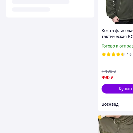
Кофта флисова
тактическая В
Готово к отпра
4.9
1 100
₴
990
₴
Купит
Воєнвед