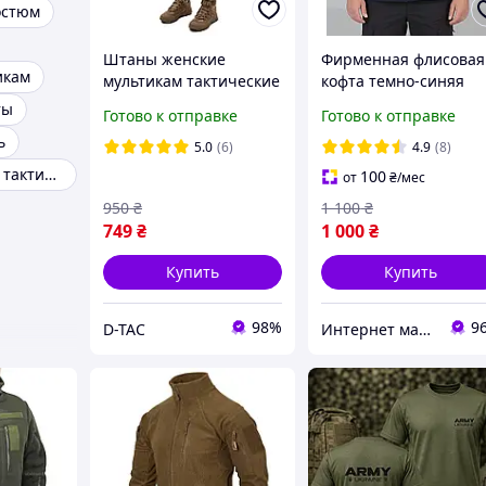
остюм
Штаны женские
Фирменная флисовая
икам
мультикам тактические
кофта темно-синяя
карго брюки летние
ДСНС (МЧС)
ты
Готово к отправке
Готово к отправке
военные зсу
ь
5.0
(6)
4.9
(8)
Куртки зимние тактические
100
от
₴
/мес
950
₴
1 100
₴
749
₴
1 000
₴
Купить
Купить
98%
9
D-TAC
Интернет магазин NickMarket