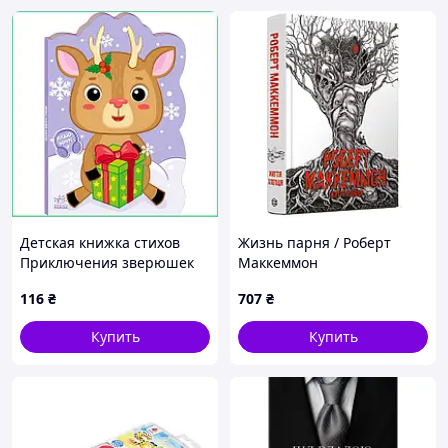
Детская книжка стихов
Жизнь парня / Роберт
Приключения зверюшек
Маккеммон
Олененок для развития
116
₴
707
₴
речи детей 1-4 года яркие
иллюстрации
Купить
Купить