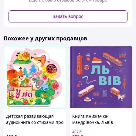
чарівників.
Книга друга
Гаррі Поттер і таємна кімната. Велике ілюстроване
Задать вопрос
видання
Друга книга серії відкриває нові таємниці Гоґвортсу та
пригоди Гаррі Поттера. Книга з ілюстраціями Джима
Похожее у других продавцов
Кея передає інтригу, магію та атмосферу чарівного
світу.
Детская развивающая
Книга Книжечка-
аудиокнига со стихами про
мандрівочка. Львів
животных В лесу с
Видавництво Старого Лева
497
₴
вырубкой и звуковым
(9789664483787)