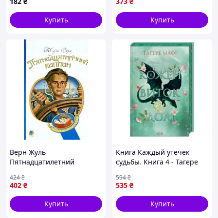
182
₴
373
₴
сопровождением 1706002
Купить
Купить
Верн Жуль
Книга Каждый утечек
Пятнадцатилетний
судьбы. Книга 4 - Тагере
капитан : роман (БШН)
Мафі КСД (9786171520745)
424
₴
594
₴
402
₴
535
₴
Купить
Купить