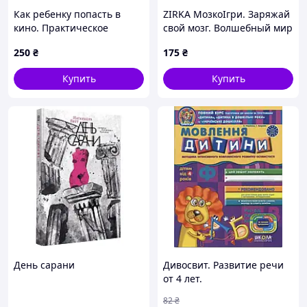
Как ребенку попасть в
ZIRKA МозкоІгри. Заряжай
кино. Практическое
свой мозг. Волшебный мир
руководство для
250
₴
175
₴
родителей - Наталья
Дорошенко (6094)
Купить
Купить
День сарани
Дивосвит. Развитие речи
от 4 лет.
82
₴