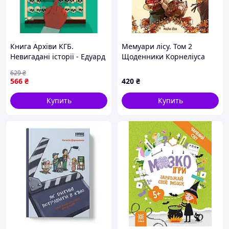
Книга Архіви КГБ.
Мемуари лісу. Том 2
Невигадані історії - Едуард
Щоденники Корнеліуса
Андрющенко Vivat
Лиса
629
₴
(9789669827081)
566
₴
420
₴
Купить
Купить