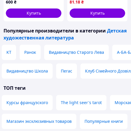
600
₴
81
.18
₴
Купить
Купить
Популярные производители
в категории
Детская
художественная литература
KT
Ранок
Видавництво Старого Лева
А-БА-Б
Видавництво Школа
Пегас
Клуб Сімейного Дозві
ТОП теги
Курсы французского
The light seer's tarot
Морская
Магазин эксклюзивных товаров
Популярные книги