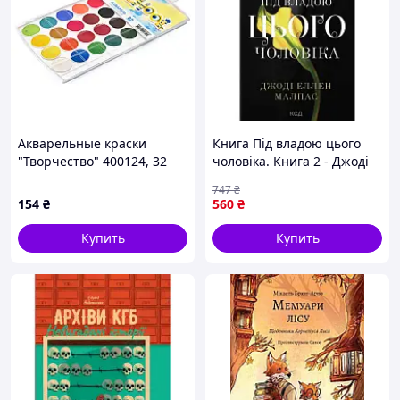
Акварельные краски
Книга Під владою цього
"Творчество" 400124, 32
чоловіка. Книга 2 - Джоді
цвета
Еллен Малпас КСД
747
₴
(9786171519930)
154
₴
560
₴
Купить
Купить