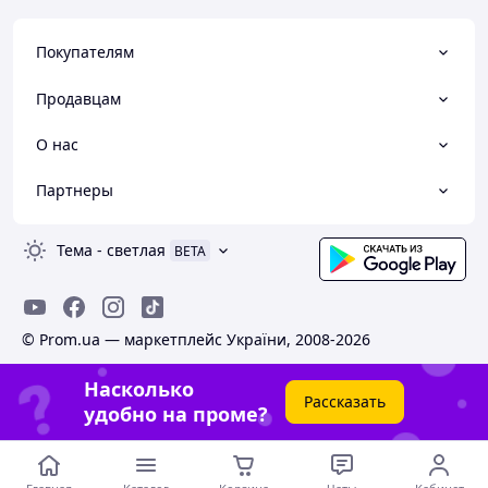
Покупателям
Продавцам
О нас
Партнеры
Тема
-
светлая
BETA
© Prom.ua — маркетплейс України, 2008-2026
Насколько
Рассказать
удобно на проме?