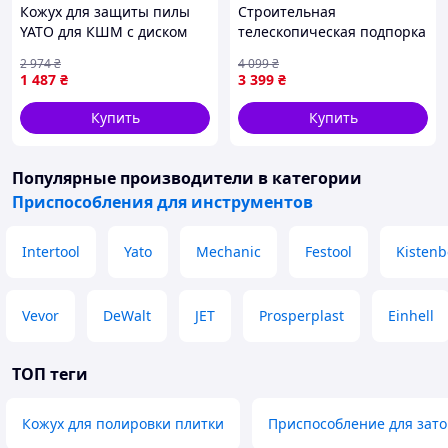
Кожух для защиты пилы
Строительная
YATO для КШМ с диском
телескопическая подпорка
115/125 мм глубина реза
1410-2080 мм 750 кг Helper
2 974
₴
4 099
₴
32 мм зона работы 28-36
HP - 1116 винтовая опора
1 487
₴
3 399
₴
мм
для ремонта устойчивая
распорка
Купить
Купить
Популярные производители
в категории
Приспособления для инструментов
Intertool
Yato
Mechanic
Festool
Kistenb
Vevor
DeWalt
JET
Prosperplast
Einhell
ТОП теги
Кожух для полировки плитки
Приспособление для зато