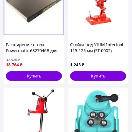
Расширение стола
Стойка под УШМ Intertool
Powermatic 6827046B для
115-125 мм (ST-0002)
настольной пилы PM3000B
37 528
₴
удлинитель для
18 764
₴
1 243
₴
повышения
производительности
Купить
Купить