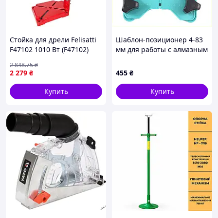
Стойка для дрели Felisatti
Шаблон-позиционер 4-83
F47102 1010 Вт (F47102)
мм для работы с алмазным
инструментом 2AP593930H
2 848
.75
₴
2 279
₴
455
₴
Купить
Купить