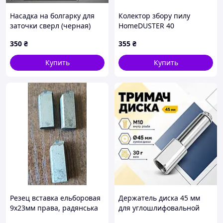
Насадка на болгарку для
Колектор збору пилу
заточки сверл (черная)
HomeDUSTER 40
350
₴
355
₴
Купить
Купить
Резец вставка ельборовая
Держатель диска 45 мм
9х23мм права, радянська
для углошлифовальной
машины тип 100 адаптер