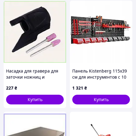
Насадка для гравера для
Панель Kistenberg 115х39
заточки ножниц и
см для инструментов с 10
садового инвентаря S-
контейнерами и
227
₴
1 321
₴
Body, A8319228MB
крышками, органайзер
для хранения
Купить
Купить