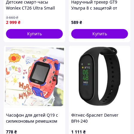
Детские смарт-часы
Наручный трекер GT9
налаштувати пристрій під свій спосіб життя.
Wonlex CT26 Ultra Small
Ультра 8 с защитой от
Original компактные часы-
пыли и влаги, 584P717E9
3 660
₴
телефон с видеозвонком
2 999
₴
589
₴
GPS и SIM (Blue-ЛВР
Купить
Купить
Часофон для детей Q19 с
Фітнес-браслет Denver
силиконовым ремешком
BFH-240
Brave, 28P86276HT
778
₴
1 111
₴