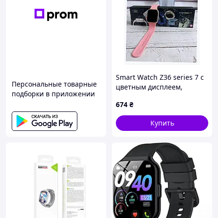
Smart Watch Z36 series 7 с
Персональные товарные
цветным дисплеем,
подборки в приложении
404M7P692
674
₴
Купить