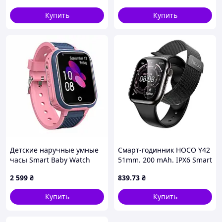
Купить
Купить
Детские наручные умные
Смарт-годинник HOCO Y42
часы Smart Baby Watch
51mm. 200 mAh. IPX6 Smart
LT21 с GPS (Розовый)
watch(call version) Black
2 599
₴
839
.73
₴
Купить
Купить