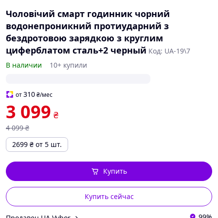
Чоловічий смарт годинник чорний
водонепроникний протиударний з
бездротовою зарядкою з круглим
циферблатом сталь+2 черный
Код: UA-19\7
В наличии
10+ купили
310
от
₴
/мес
3 099
₴
4 099
₴
2699
₴
от 5 шт.
Купить
Купить сейчас
99%
Продавец UA Vybor