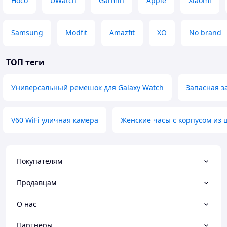
Hoco
UWatch
Garmin
Apple
Xiaomi
Samsung
Modfit
Amazfit
XO
No brand
ТОП теги
Универсальный ремешок для Galaxy Watch
Запасная з
V60 WiFi уличная камера
Женские часы с корпусом из 
Покупателям
Продавцам
О нас
Партнеры