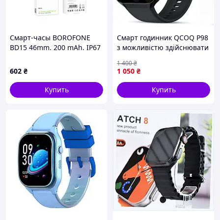
Смарт-часы BOROFONE
Смарт годинник QCOQ P98
BD15 46mm. 200 mAh. IP67
з можливістю здійснювати
Smart watch(call version)
дзвінки , спортивними
1 400
₴
Silver (6941991125416)
режимами , крокоміром
602
₴
1 050
₴
УЦІНКА (читати опис )
Додаткові можливості:
Купить
Купить
Нагадування про дзвінки та повідомлення.
Віддалене керування камерою та музикою.
Відображення світового часу, резерву ходу
та тижнів.
Гарантія: 12 місяців.
Smart Watch PRO підійдуть кожному
чоловікові, хто цінує функціональність,
надійність та стиль, пропонуючи можливість