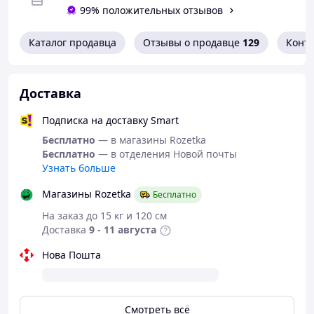
стануть вашим незамінним помічником як у
99% положительных отзывов
повсякденному житті, так і під час активного
відпочинку чи тренувань.
Каталог продавца
Отзывы о продавце
129
Конт
Доставка
Подписка на доставку Smart
Бесплатно
— в магазины Rozetka
Бесплатно
— в отделения Новой почты
Узнать больше
Магазины Rozetka
Бесплатно
На заказ до 15 кг и 120 см
Доставка
9 - 11 августа
Нова Пошта
Смотреть всё