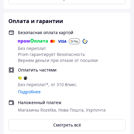
Оплата и гарантии
Безопасная оплата картой
Без переплат
Prom гарантирует безопасность
Вернем деньги при отказе от посылки
Оплатить частями
Ключові функції:
Контроль здоров'я:
моніторинг пульсу,
Без переплат*, от 310 ₴/мес.
артеріального тиску та рівня кисню в крові
Подробнее
дозволяє завжди бути в курсі свого стану.
Наложенный платеж
Зручність спілкування
: підтримка
Магазины Rozetka, Нова Пошта, Укрпочта
месенджерів (Viber, Telegram, Instagram,
Facebook) та функція прийому дзвінків
забезпечують легкість комунікації.
Смотреть всё
Спортивні можливості
: крокомір,