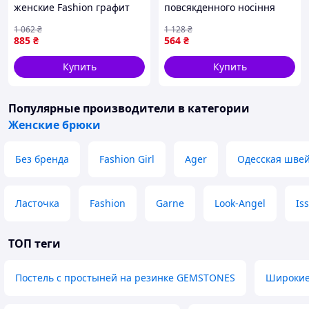
женские Fashion графит
повсякденного носіння
3XL/4XL, 5XL/6XL, размер
стильні комфортні для
1 062
₴
1 128
₴
46-48, 50-52, длина 72-107
роботи та відпочинку
885
₴
564
₴
см
Купить
Купить
Популярные производители
в категории
Женские брюки
Без бренда
Fashion Girl
Ager
Одесская шве
Ласточка
Fashion
Garne
Look-Angel
Is
ТОП теги
Постель с простыней на резинке GEMSTONES
Широкие