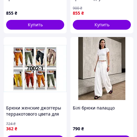
талией и шортиками
oversize с принтом Journey
900
₴
гипюровые брюки SF 0210
и затяжками внизу HL 210
855
₴
855
₴
Купить
Купить
Брюки женские джоггеры
Білі брюки палаццо
терракотового цвета для
комфортной повседневной
724
₴
носки размер L ТМ ММС
362
₴
790
₴