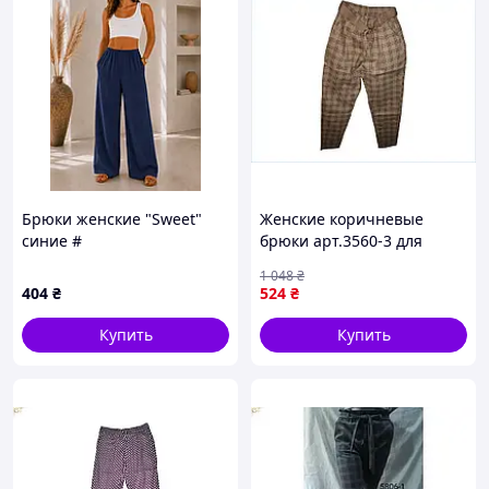
Брюки женские "Sweet"
Женские коричневые
синие #
брюки арт.3560-3 для
повседневной носки
1 048
₴
стильный элемент
404
₴
524
₴
гардероба
Купить
Купить