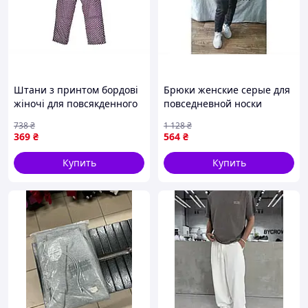
Штани з принтом бордові
Брюки женские серые для
жіночі для повсякденного
повседневной носки
носіння стильний одяг ТМ
стильная одежда для
738
₴
1 128
₴
b.young
комфорта и элегантности
369
₴
564
₴
Купить
Купить