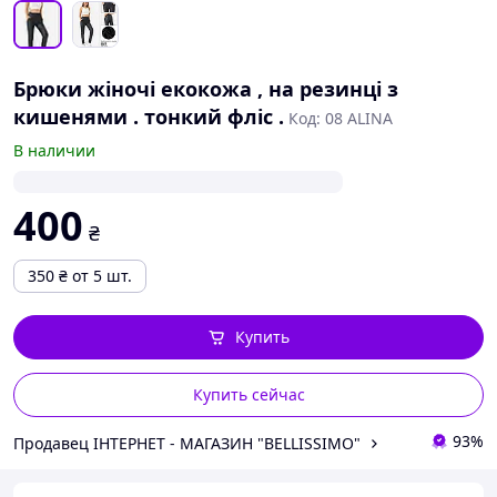
Брюки жіночі екокожа , на резинці з
кишенями . тонкий фліс .
Код: 08 ALINA
В наличии
400
₴
350
₴
от 5 шт.
Купить
Купить сейчас
93%
Продавец ІНТЕРНЕТ - МАГАЗИН "BELLISSIMO"