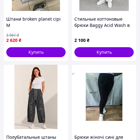
Штани broken planet сірі
Стильные коттоновые
M
брюки Baggy Acid Wash в
бежевом цвете🔝
3 961
₴
2 620
₴
2 100
₴
Купить
Купить
Полубатальные штаны
Брюки жіночі сині для