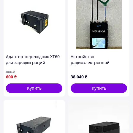
Адаптер-переходник XT60
Устройство
для зарядки раций
радиоэлектронной
Motorola от FPV
разведки «Чуйка 3.0» (1,2
800
₴
аккумулятора с USB-
ГГц, 3,3 ГГц, 5,8 ГГц)
600
₴
38 040
₴
выходом
Купить
Купить