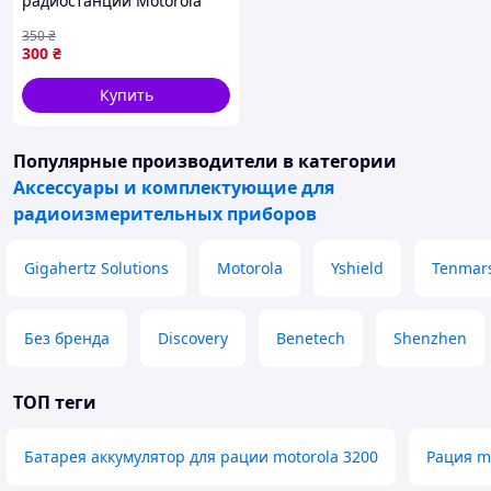
радиостанций Motorola
R7/DP со встроенным
350
₴
кабелем USB
300
₴
Купить
Популярные производители
в категории
Аксессуары и комплектующие для
радиоизмерительных приборов
Gigahertz Solutions
Motorola
Yshield
Tenmars
Без бренда
Discovery
Benetech
Shenzhen
ТОП теги
Батарея аккумулятор для рации motorola 3200
Рация m