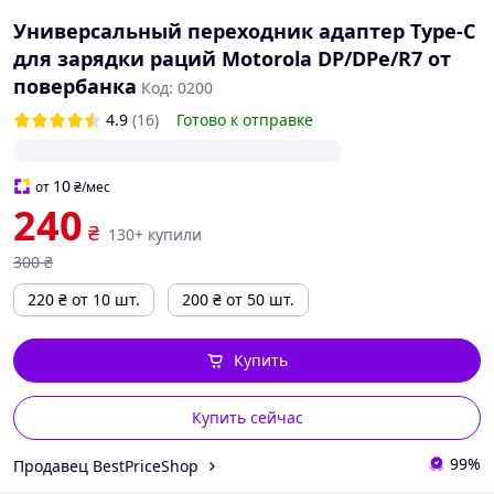
Универсальный переходник адаптер Type-C
для зарядки раций Motorola DP/DPe/R7 от
повербанка
Код: 0200
4.9
(16)
Готово к отправке
10
от
₴
/мес
240
₴
130+ купили
300
₴
220
₴
от 10 шт.
200
₴
от 50 шт.
Купить
Купить сейчас
99%
Продавец BestPriceShop