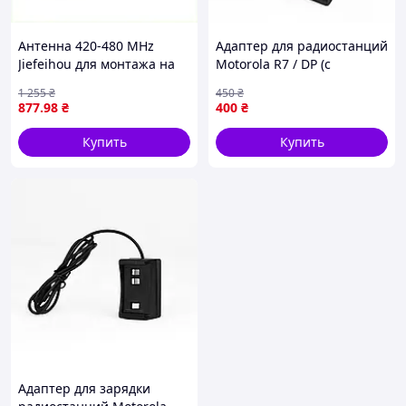
Антенна 420-480 MHz
Адаптер для радиостанций
Jiefeihou для монтажа на
Motorola R7 / DP (с
технику 89631MAK26
питанием от XT60/FPV и
1 255
₴
450
₴
Type-C)
877
.98
₴
400
₴
Купить
Купить
Адаптер для зарядки