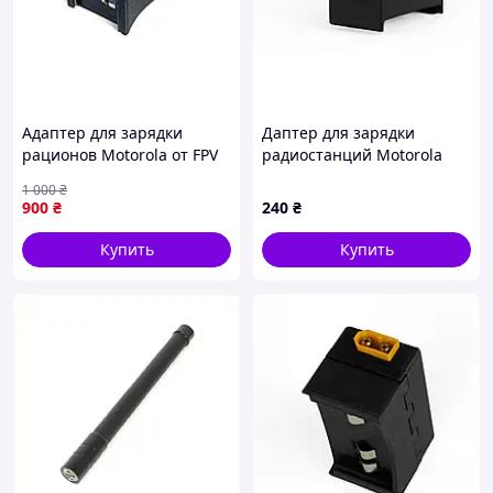
Адаптер для зарядки
Даптер для зарядки
рационов Motorola от FPV
радиостанций Motorola
аккумулятора + 2 USB и
R7/DP, зарядное
1 000
₴
Type-C
устройство для раций с
900
₴
240
₴
индикатором
Купить
Купить