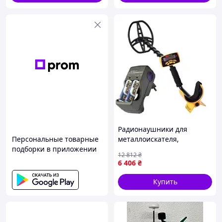
Радионаушники для
Персональные товарные
металлоискателя,
подборки в приложении
Магнитный
12 812
₴
металлоискатель,
6 406
₴
Металлоискатель
определение типа
Купить
металла, FBK