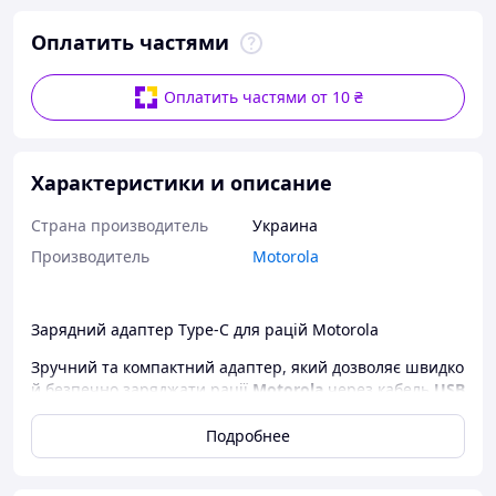
Оплатить частями
Оплатить частями от 10 ₴
Характеристики и описание
Страна производитель
Украина
Производитель
Motorola
Зарядний адаптер Type-C для рацій Motorola
Зручний та компактний адаптер, який дозволяє швидко
й безпечно заряджати рації
Motorola
через кабель
USB
Type-C
. Завдяки ергономічному дизайну легко
поміщається в кишені чи сумці, що робить його
Подробнее
ідеальним для використання в польових умовах.
⏱
Час зарядки:
1,5 – 2 години