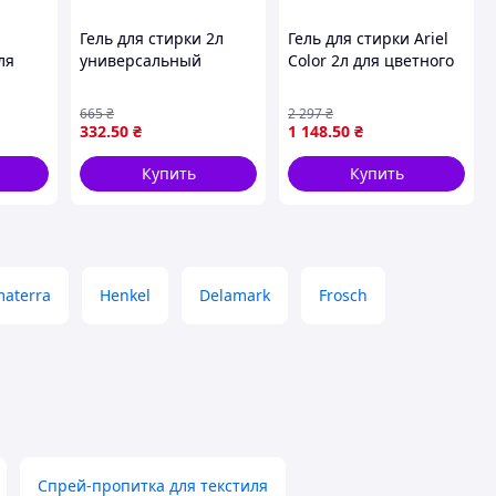
Гель для стирки 2л
Гель для стирки Ariel
ля
универсальный
Color 2л для цветного
ом
Mountain Fresh с
белья с защитой
а и
энзимами для всех
яркости и свежим
665
₴
2 297
₴
гкости
типов тканей
ароматом
332
.50
₴
1 148
.50
₴
я
эффективное удаление
пятен
Купить
Купить
materra
Henkel
Delamark
Frosch
Спрей-пропитка для текстиля