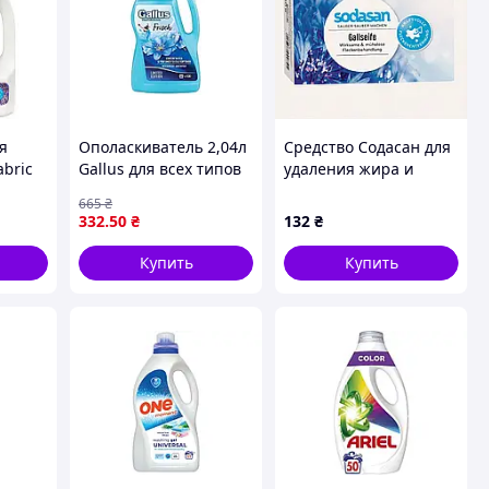
я
Ополаскиватель 2,04л
Средство Содасан для
abric
Gallus для всех типов
удаления жира и
 0.75
тканей
чернил, TM87A76266
665
₴
1)
профессиональный
332
.50
₴
132
₴
освежитель с
приятным ароматом
Купить
Купить