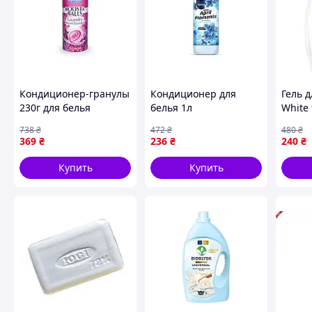
Кондиционер-гранулы
Кондиционер для
Гель д
230г для белья
белья 1л
White 
Парфюмированный
ароматизированный
almaz
738
₴
472
₴
480
₴
Розовая Орхидея
Elite April Moments для
369
₴
236
₴
240
₴
(тубус) ТМ SWIRL
мягкости и свежести
одежды
Купить
Купить