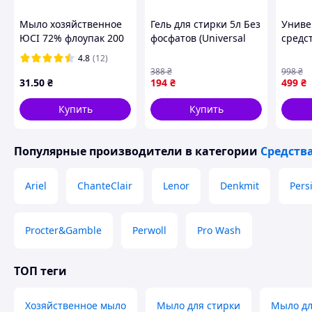
Мыло хозяйственное
Гель для стирки 5л Без
Униве
ЮСІ 72% флоупак 200
фосфатов (Universal
средст
г.
Rose Sandalwood
литро
4.8
(12)
Niche Perfume ТМ
Wash 
388
₴
998
₴
BIOBLYSK
свеже
31
.50
₴
194
₴
499
₴
белья
Купить
Купить
Популярные производители
в категории
Средств
Ariel
ChanteClair
Lenor
Denkmit
Persi
Procter&Gamble
Perwoll
Pro Wash
ТОП теги
Хозяйственное мыло
Мыло для стирки
Мыло дл