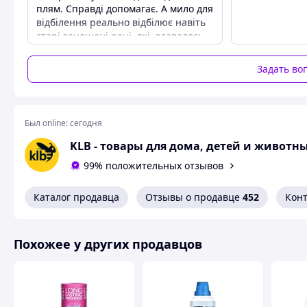
плям. Справді допомагає. А мило для
відбілення реально відбілює навіть
старі заношені речі, які, здавалось,
вже ніколи не стануть білішими.
Преимущества
Задать во
Мило дешеве, відповідає своєму
призначенню, має гарний запах,
наче після прального порошку.
Был online:
сегодня
Недостатки
Нема.
KLB - товары для дома, детей и животн
99% положительных отзывов
Каталог продавца
Отзывы о продавце
452
Кон
Похожее у других продавцов