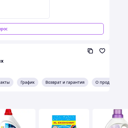
прос
ых
такты
График
Возврат и гарантия
О продавце