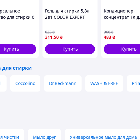
рсальное
Гель для стирки 5,8л
Кондиционер-
во для стирки 6
2в1 COLOR EXPERT
концентрат 1л д
в ТМ SUPER
CLEAN от Frisk для
стирки с аромат
для чистоты и
ярких и чистых тканей
цветов апельсин
623
₴
966
₴
сти вашего
нарцисса для мя
311
.50
₴
483
₴
и свежести бель
Купить
Купить
Купить
а для стирки
l
Coccolino
Dr.Beckmann
WASH & FREE
Pri
я чистки
Мыло друг
Универсальное мыло для дома