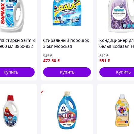
ля стирки Sarmix
Стиральный порошок
Кондиционер дл
900 мл 3860-832
3.6кг Морская
белья Sodasan F
свежесть для цветного
Softener Лаванда
945
₴
612
₴
белья ТМ GALA
л (401988601613
472
.50
₴
551
₴
Купить
Купить
Купить