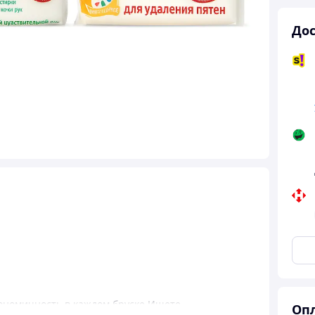
Дос
экономичность в каждом бруске Ищете
Опл