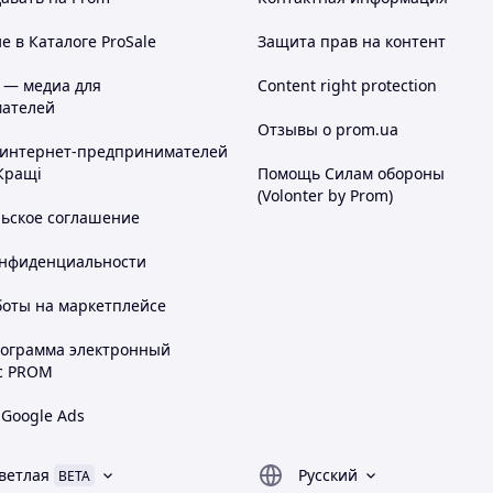
 в Каталоге ProSale
Защита прав на контент
 — медиа для
Content right protection
ателей
Отзывы о prom.ua
 интернет-предпринимателей
Кращі
Помощь Силам обороны
(Volonter by Prom)
льское соглашение
онфиденциальности
боты на маркетплейсе
рограмма электронный
с PROM
 Google Ads
ветлая
Русский
BETA