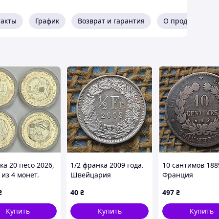
такты
График
Возврат и гарантия
О продавце
ка 20 песо 2026,
1/2 франка 2009 года.
10 сантимов 188
из 4 монет.
Швейцария
Франция
онат мира по
₴
40
₴
497
₴
лу ФИФА 2026
 капсулах
Купить
Купить
Купить