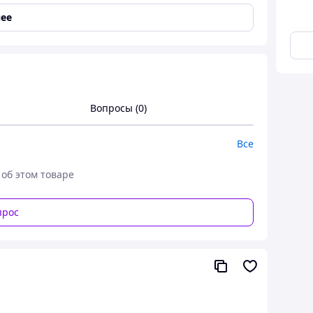
ее
 кільце - нержавіюча сталь
Вопросы (0)
Все
 об этом товаре
прос