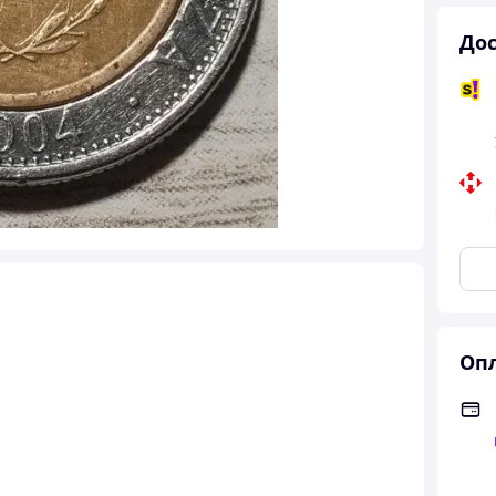
Дос
Опл