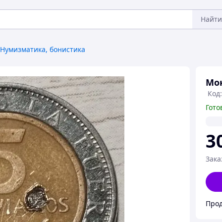
Найти
Нумизматика, бонистика
Мон
Код:
Гото
3
Зака
Прод