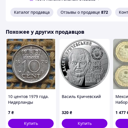
Каталог продавца
Отзывы о продавце
872
Кон
Похожее у других продавцов
10 центов 1979 года.
Василь Кричевский
Мекси
Нидерланды
Набор 
Чемпи
7
₴
320
₴
1 477
футбо
UNC в
Купить
Купить