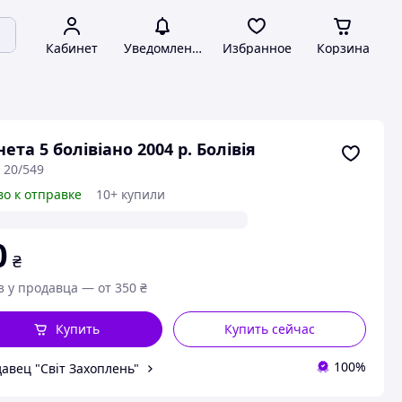
Кабинет
Уведомления
Избранное
Корзина
ета 5 болівіано 2004 р. Болівія
 20/549
во к отправке
10+ купили
0
₴
з у продавца — от 350 ₴
Купить
Купить сейчас
100%
авец "Світ Захоплень"