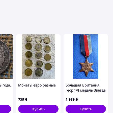
9 года.
Монеты евро разные
Большая Британия
Георг VI медаль Звезда
1939-1945 год No992
759
₴
1 989
₴
Купить
Купить