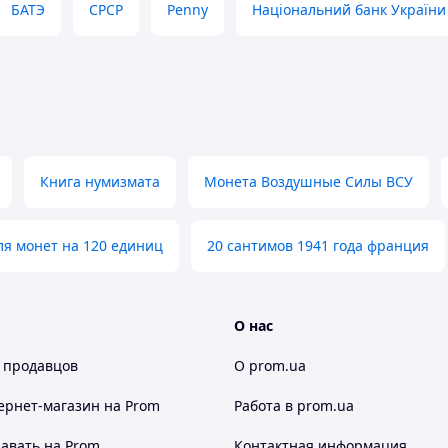
БАТЭ
СРСР
Penny
Національний банк України
Книга нумизмата
Монета Воздушные Силы ВСУ
ля монет на 120 единиц
20 сантимов 1941 года франция
О нас
 продавцов
О prom.ua
ернет-магазин
на Prom
Работа в prom.ua
авать на Prom
Контактная информация