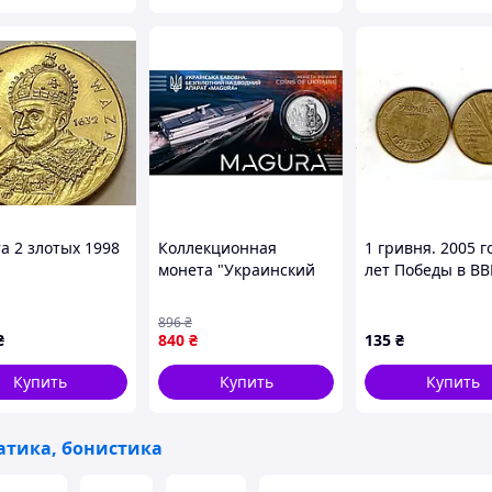
а 2 злотых 1998
Коллекционная
1 гривня. 2005 г
монета "Украинский
лет Победы в ВВ
хлопок. Беспилотный
1941-1945"
надводный аппарат
896
₴
"Magura"" в
₴
840
₴
135
₴
сувенирной упаковке
Купить
Купить
Купить
тика, бонистика