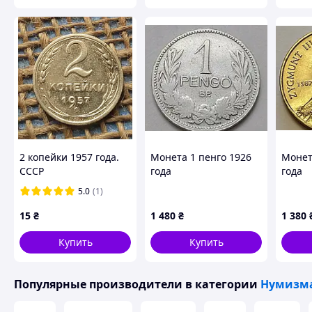
2 копейки 1957 года.
Монета 1 пенго 1926
Монет
СССР
года
года
5.0
(1)
15
₴
1 480
₴
1 380
Купить
Купить
Популярные производители
в категории
Нумизма