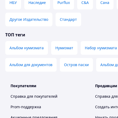
НБУ
Наследие
Purflux
C&A
Сана
Другое Издательство
Стандарт
ТОП теги
Альбом нумизмата
Нумизмат
Набор нумизмата
Альбом для документов
Остров пасхи
Альбом д
Покупателям
Продавцам
Справка для покупателей
Справка для
Prom-поддержка
Создать инт
Акционные предложения
Начать прод