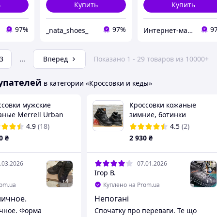
ь
Купить
Купить
97%
97%
9
_nata_shoes_
Интернет-магазин «Step Master»
3
...
Вперед
Показано 1 - 29 товаров из 10000+
упателей
в категории «Кроссовки и кеды»
ссовки мужские
Кроссовки кожаные
аные Merrell Urban
зимние, ботинки
uck Brown
спортивные Salomon
4.9
(18)
4.5
(2)
Dragon Skin Winter Black
0
₴
2 930
₴
.03.2026
07.01.2026
Ігор В.
+
4
+
1
rom.ua
Куплено на Prom.ua
личное.
Непогані
чное. Форма
Спочатку про переваги. Те що