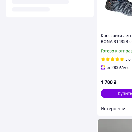
Кроссовки лет
BONA 31435B 
сетка
Готово к отпра
5.0
283
от
₴
/мес
1 700
₴
Купит
Интернет-магазин "Престиж"