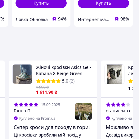
Купить
Купить
7%
94%
98%
Ловка Обновка
Интернет магазин Семицвет
Жіночі кросівки Asics Gel-
Крос
Kahana 8 Beige Green
летн
асикс гель кахана
Oliv
5.0
(2)
1 990
₴
1 78
1 611
.90
₴
15.09.2025
31.
Ганна П.
станислав с.
Куплено на Prom.ua
Куплено на Pr
Супер кроси для походу в гори!
Можливо варт
Ці кросівки зробили мій похід у
Досвід викори