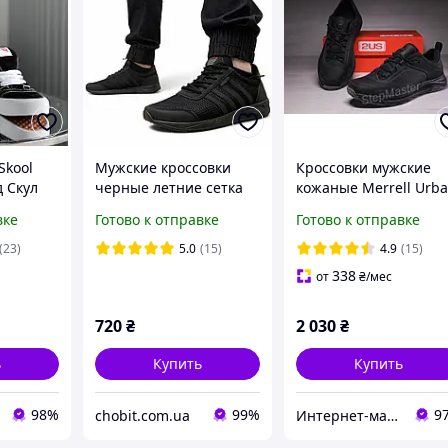
Skool
Мужские кроссовки
Кроссовки мужские
 Скул
черные летние сетка
кожаные Merrell Urb
секс
Nubuck Black
вке
Готово к отправке
Готово к отправке
замша
ые
(23)
5.0
(15)
4.9
(15)
338
от
₴
/мес
720
₴
2 030
₴
ь
Купить
Купить
98%
99%
9
chobit.com.ua
Интернет-магазин «Step Master»