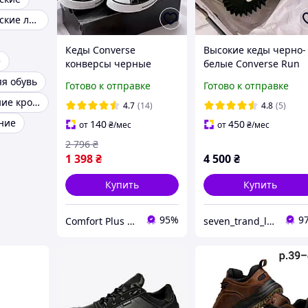
Кроссовки мужские летние
Кеды Converse
Высокие кеды черно-
e
конверсы черные
белые Converse Run
высокие all star кеды
Star Motion Platform
я обувь
Готово к отправке
Готово к отправке
Converse мужские и
унисекс 36-41
Мужские осенние кроссовки
женские черно белые
4.7
(14)
4.8
(5)
36-41 размер
ние
140
450
от
₴
/мес
от
₴
/мес
2 796
₴
1 398
₴
4 500
₴
Купить
Купить
95%
9
Comfort Plus - Интенет-магазин Термобелья
seven_trand_look