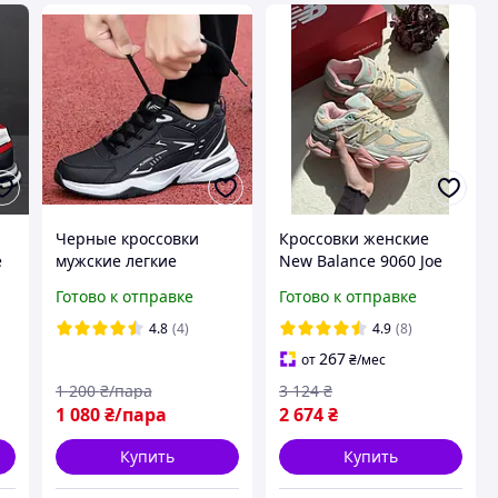
Черные кроссовки
Кроссовки женские
е
мужские легкие
New Balance 9060 Joe
кроссовки мужские
Freshgoods Inside
Готово к отправке
Готово к отправке
мужские кроссовки
Voices Baby Shower
осень
Blue Нью Баланс 9060
4.8
(4)
4.9
(8)
Джо Войс женские
267
от
₴
/мес
замша
1 200
₴/пара
3 124
₴
1 080
₴/пара
2 674
₴
Купить
Купить