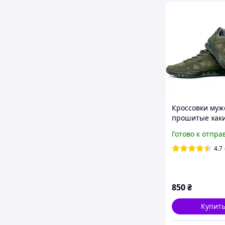
Кроссовки муж
прошитые хаки
Юа-806)
Готово к отпра
4.7
850
₴
Купит