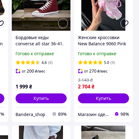
Бордовые кеды
Женские кроссовки
an
converse all star 36-41.
New Balance 9060 Pink
На 2-ю пару Скидка
Vintage Нью Беланс
Готово к отправке
Готово к отправке
-100 грн
9060 розовые замша с
потертостями для
4.6
(8)
5.0
(9)
девушек
200
270
от
₴
/мес
от
₴
/мес
3 143
₴
1 999
₴
2 704
₴
Купить
Купить
7%
89%
98%
Bandera_shop
Магазин одежды обуви и топовых товаров