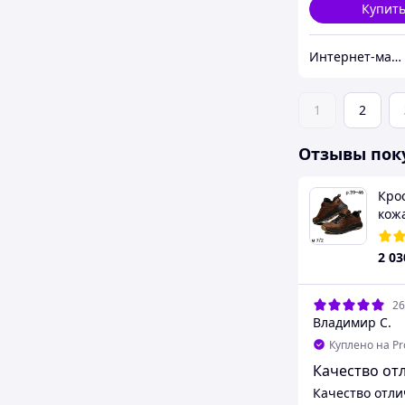
Купит
Интернет-магазин «Step Master»
1
2
Отзывы пок
Кро
кож
Nub
2 03
26
Владимир С.
Куплено на P
Качество от
Качество отли