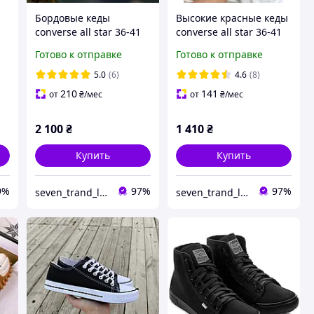
Бордовые кеды
Высокие красные кеды
converse all star 36-41
converse all star 36-41
размера Женские
размера
Готово к отправке
Готово к отправке
ые
Высокие кеды
бордовые
5.0
(6)
4.6
(8)
210
141
от
₴
/мес
от
₴
/мес
2 100
₴
1 410
₴
Купить
Купить
9%
97%
97%
seven_trand_look
seven_trand_look