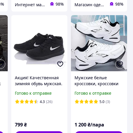
3%
98%
98%
Интернет магазин Семицвет
Магазин одежды обуви и топовых товаров
Акция! Качественная
Мужские белые
k
зимняя обувь мужская.
кроссовки, кроссовки
Мужские зимние
для тенниса мужские,
Готово к отправке
Готово к отправке
ботинки, кроссовки,
беговые кроссовки
мужские
4.3
(26)
5.0
(3)
799
₴
1 200
₴/пара