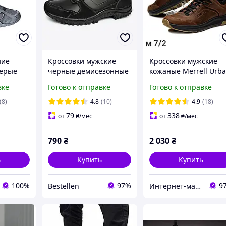
ние
Кроссовки мужские
Кроссовки мужские
серые
черные демисезонные
кожаные Merrell Urb
Nubuck Brown
вке
Готово к отправке
Готово к отправке
(8)
4.8
(10)
4.9
(18)
79
338
от
₴
/мес
от
₴
/мес
790
₴
2 030
₴
ь
Купить
Купить
100%
97%
9
Bestellen
Интернет-магазин «Step Master»