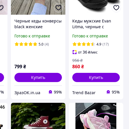
Черные кеды конверсы
Кеды мужские Evan
black женские
Litma, черные с
подростковые унисекс
черной подошвой
Готово к отправке
Готово к отправке
тканевые летние
текстиль
5.0
(4)
4.9
(17)
36
от
₴
/мес
956
₴
799
₴
860
₴
Купить
Купить
7%
99%
95%
ЗразОК.in.ua
Trend Bazar