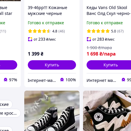
овые
39-46рр!!! Кожаные
Кеды Vans Old Skool
ll star
мужские черные
Ванс Олд Скул черно-
унисекс
прошитые харьковские
белые мужские
вке
Готово к отправке
Готово к отправке
кроссовки!!!
женские подростков
(11)
4.8
(46)
5.0
(67)
233
283
от
₴
/мес
от
₴
/мес
1 900
₴/пара
1 399
₴
1 698
₴/пара
ь
Купить
Купить
97%
100%
9
Інтернет-магазин взуття "Мінімалочка"
Интернет магазин одежды и обуви " Rare "
ские
Зимние мужские кроссовки
ские