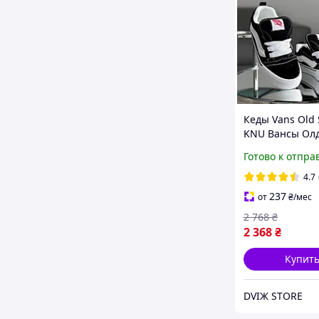
Кеды Vans Old 
KNU Вансы Олд
Кну низкие уни
Готово к отпра
черно-белые 
демисезон дут
4.7
237
от
₴
/мес
2 768
₴
2 368
₴
Купит
DVIЖ STORE