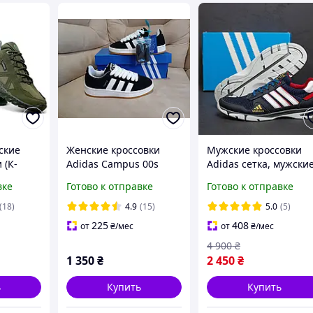
ские
Женские кроссовки
Мужские кроссовки
 (К-
Adidas Campus 00s
Adidas сетка, мужски
кожаные летние
вке
Готово к отправке
Готово к отправке
кроссовки, мужские
повседневные
(18)
4.9
(15)
5.0
(5)
кроссовки Адидас
225
408
от
₴
/мес
от
₴
/мес
4 900
₴
1 350
₴
2 450
₴
ь
Купить
Купить