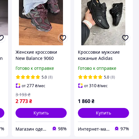
Женские кроссовки
Кроссовки мужские
an
New Balance 9060
кожаные Adidas
Truffle Rich earth Нью
Climacool Black
Готово к отправке
Готово к отправке
Беланс 9060 трюфель
замша сетка унисекс
5.0
(8)
5.0
(8)
277
310
от
₴
/мес
от
₴
/мес
3 193
₴
2 773
₴
1 860
₴
Купить
Купить
7%
98%
97%
Магазин одежды обуви и топовых товаров
Интернет-магазин «Step Master»