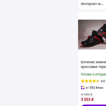
Интернет-магазин "На складе"
Ботинки зимни
кроссовки тер
Adidas Terrex S
Готово к отпра
Gore-Tex
4.9
592
от
₴
/мес
4 180
₴
3 553
₴