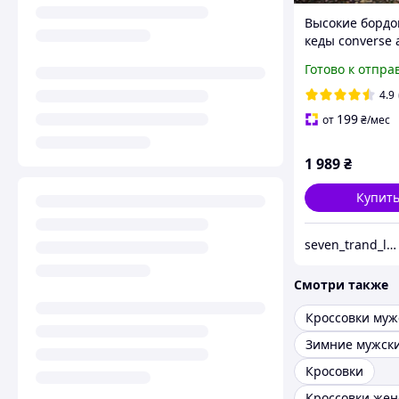
Высокие борд
кеды converse a
36-40 размера 
Готово к отпра
4.9
199
от
₴
/мес
1 989
₴
Купит
seven_trand_look
Смотри также
Кроссовки муж
Кросовки
Кроссовки жен