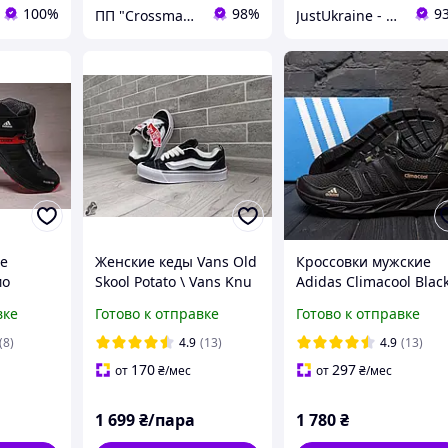
100%
98%
9
ПП "Crossmaster"
JustUkraine - интернет магазин мужской и женской обуви
е
Женские кеды Vans Old
Кроссовки мужские
мо
Skool Potato \ Vans Knu
Adidas Climaсool Blac
wift
Skool \ Ванс Олд Скул \
кожа-сетка
вке
Готово к отправке
Готово к отправке
40
(8)
4.9
(13)
4.9
(13)
170
297
от
₴
/мес
от
₴
/мес
1 699
₴/пара
1 780
₴