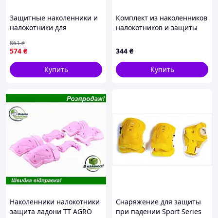
Защитные наколенники и
Комплект из наколенников
налокотники для
налокотников и защиты
активного отдыха и спорта
запястий, T1H489E820
861
₴
4 шт универсальные для
574
₴
344
₴
взрослых FLAME
Купить
Купить
Наколенники налокотники
Снаряжение для защиты
защита ладони TT AGRO
при падении Sport Series