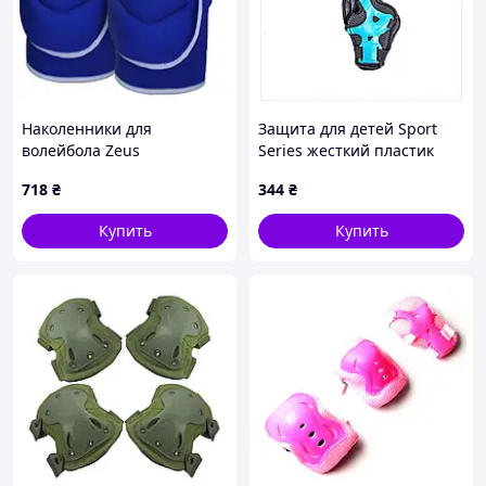
Наколенники для
Защита для детей Sport
волейбола Zeus
Series жесткий пластик
GINOCCHIERA VOLLEY EKO
сетка, 6643776PHM
718
₴
344
₴
голубые унисекс защита
для колен для спортсменов
Купить
Купить