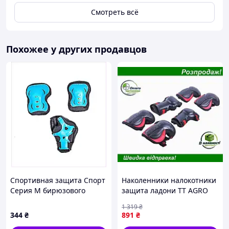
Смотреть всё
Похожее у других продавцов
Спортивная защита Спорт
Наколенники налокотники
Серия M бирюзового
защита ладони TT AGRO
цвета, 66437M7E6
MOTO для детей комплект
1 319
₴
6 шт черные с красным
344
₴
891
₴
для активных игр