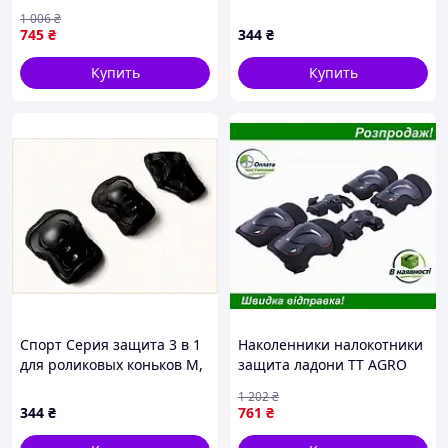
MOTO детские для
M A14898X2X3
1 006
₴
активных игр комплект 6
745
₴
344
₴
штук розовые
Купить
Купить
Спорт Серия защита 3 в 1
Наколенники налокотники
для роликовых коньков М,
защита ладони TT AGRO
14C89H824
MOTO детские черные для
1 202
₴
активных игр защита от
344
₴
761
₴
травм