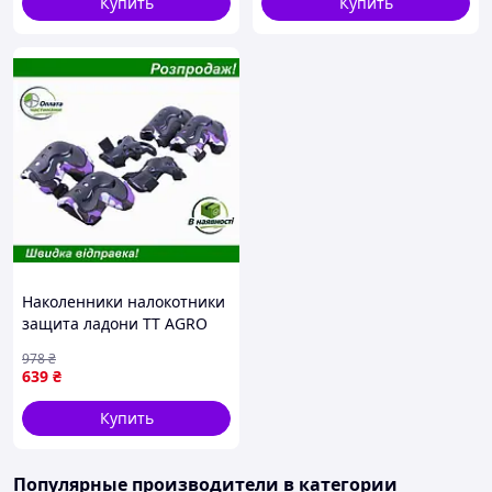
Купить
Купить
Наколенники налокотники
защита ладони TT AGRO
MOTO для детей комплект
978
₴
6 шт защита от травм
639
₴
Купить
Популярные производители
в категории