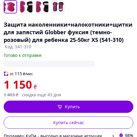
Защита наколенники+налокотники+щитки
для запястий Globber фуксия (темно-
розовый) для ребенка 25-50кг XS (541-310)
Код: 541-310
Готово к отправке
115
от
₴
/мес
1 150
₴
1 403
₴
скидка еще 43 дня
Купить
Купить сейчас
98%
Продавец КуПи - выгодно в магазине игрушек и техники