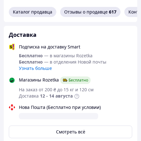
снаряжения
Тип
(наколенники,
Каталог продавца
Отзывы о продавце
617
Конт
налокотники, защита
запястий)
XS (для детей весом от 25
Доставка
до 50кг)
Размер
Локоть: 24 - 28 см, Колено:
Подписка на доставку Smart
33 - 36 см, Запястье: 19 -
Бесплатно
— в магазины Rozetka
21 см
Бесплатно
— в отделения Новой почты
Возраст ребёнка
Около 5–10 лет
Узнать больше
Жёсткая внешняя
Магазины Rozetka
Бесплатно
Материал
накладка, мягкая
На заказ от 200 ₴ до 15 кг и 120 см
полиэстеровая подкладка
Доставка
12 - 14 августа
Система крепления
Ремни на липучках
Нова Пошта (Бесплатно при условии)
Цвет
Фуксия / тёмно-розовый
Смотреть всё