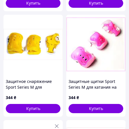
Купить
Купить
Защитное снаряжение
Защитные щитки Sport
Sport Series M для
Series M для катания на
велосипеда и самоката,
пенни борде, 148CC9820
344
₴
344
₴
148K98M23
Купить
Купить