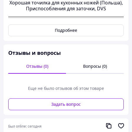
Хорошая точилка для кухонных ножей (Польша),
Приспособления для заточки, DVS
Подробнее
Отзывы и вопросы
Отзывы (0)
Вопросы (0)
Еще не было отзывов об этом товаре
Задать вопрос
Это универсальное и практичное решение для кухни.
Она сочетает функции заточки и полировки, позволяя
Был online:
сегодня
быстро и легко восстановить остроту ножей. Благодаря