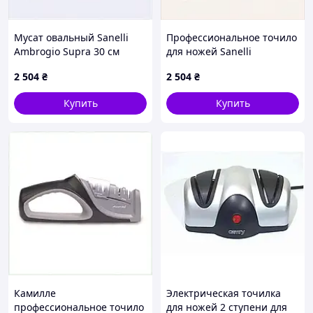
Мусат овальный Sanelli
Профессиональное точило
Ambrogio Supra 30 см
для ножей Sanelli
(77980), 16766K0H1
Ambrogio 30 см 1EX676601
2 504
₴
2 504
₴
Купить
Купить
Камилле
Электрическая точилка
профессиональное точило
для ножей 2 ступени для