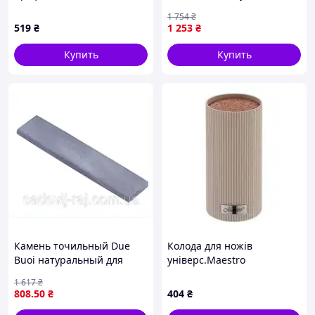
для домашней кухни 21см,
кухни Camry MK-8868
1 754
₴
8P794882EH
519
₴
1 253
₴
Купить
Купить
Камень точильный Due
Колода для ножів
Buoi натуральный для
універс.Maestro
заточки ножей секаторов
1 617
₴
легкий и долговечный
808
.50
₴
404
₴