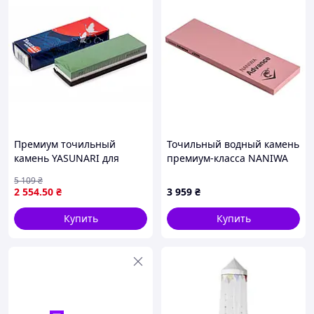
Премиум точильный
Точильный водный камень
камень YASUNARI для
премиум-класса NANIWA
ножей 2000-5000 Япония
(Япония) S1 Advance Super
5 109
₴
идеален для
Stonegrit 3000
2 554
.50
₴
3 959
₴
профессионалов
Купить
Купить