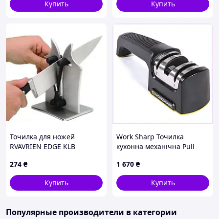
Купить
Купить
Точилка для ножей
Work Sharp Точилка
RVAVRIEN EDGE KLB
кухонна механічна Pull
Характеристики
Through Kitchen
274
₴
1 670
₴
WSKTNPTS-I 4MP801602
Угол заточки: оптимально подобранный для
всех типов ножей
Купить
Купить
Мощность: 60 Вт
Тип питания: от сети
Популярные производители
в категории
Материал корпуса: пластик