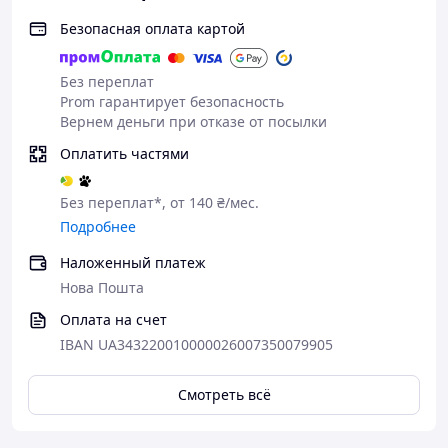
Двухступенчатая система: заточка и
Безопасная оплата картой
последующая полировка ножей
Быстрое восстановление остроты за считанные
секунды
Без переплат
Оптимальный угол заточки для разных типов
Prom гарантирует безопасность
ножей
Вернем деньги при отказе от посылки
Простота использования даже для новичков
Нескользящие ножки с присосками для
Оплатить частями
устойчивости и безопасности
Компактные размеры и эргономичный дизайн
Без переплат*, от 140 ₴/мес.
Легкость ухода и простая очистка
Подробнее
Универсальность: подходит для кухонных,
столовых и профессиональных ножей
Наложенный платеж
Экономия времени и денег: все функции
Нова Пошта
объединены в одном устройстве
Долговечность и надежность в использовании
Оплата на счет
IBAN UA343220010000026007350079905
Смотреть всё