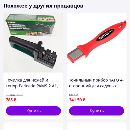
Похожее у других продавцов
Точилка для ножей и
Точильный прибор YATO 4-
топор Parkside PAMS 2 A1,
сторонний для садовых
алмазное покрытие две
инструментов ножей
1 044
.05
₴
683
₴
направляющие
секаторов с алмазными и
785
₴
341
.50
₴
эргономичная
вольфрамовыми
нескользящая ручка YA-12
поверхностями
Купить
Купить
хорошее