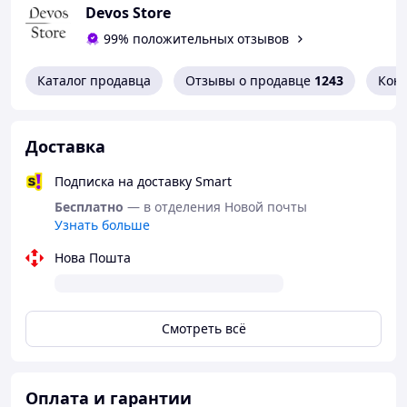
компактному и эргономичному дизайну устройство
Devos Store
идеально подходит для домашнего использования.
99% положительных отзывов
Оптимальные направляющие угла обеспечивают
правильное положение лезвия, а двухступенчатая
система гарантирует безупречный результат.
Каталог продавца
Отзывы о продавце
1243
Кон
Доставка
Подписка на доставку Smart
Бесплатно
— в отделения Новой почты
Узнать больше
Нова Пошта
Смотреть всё
Преимущества
Оплата и гарантии