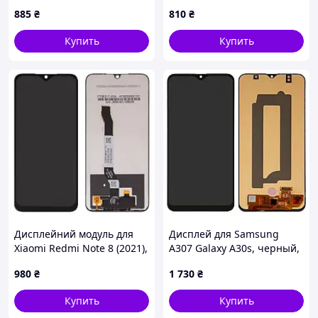
Нокия 3.4
модуль на Нокия С21 Плюс
885
₴
810
₴
Купить
Купить
Дисплейний модуль для
Дисплей для Samsung
Xiaomi Redmi Note 8 (2021),
A307 Galaxy A30s, черный,
no logo, Original Ref., Black
без рамки,., original LCD
980
₴
1 730
₴
KLB PTR
size, (OLED)
Купить
Купить