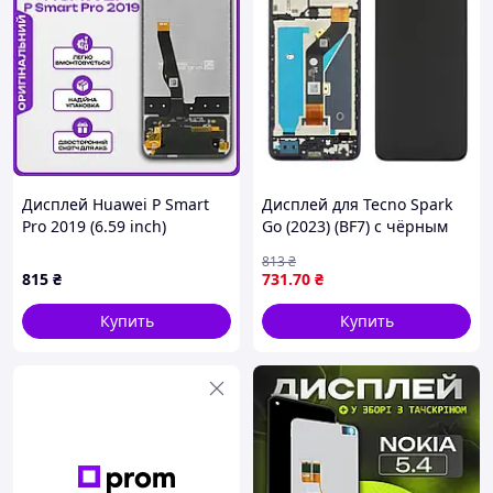
Дисплей Huawei P Smart
Дисплей для Tecno Spark
Pro 2019 (6.59 inch)
Go (2023) (BF7) с чёрным
высокого качества
тачскрином и корпусной
813
₴
(original), экран на Хуавей
рамкой
815
₴
731
.70
₴
П Смарт Про 2019
Купить
Купить