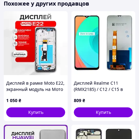
Похожее у других продавцов
Дисплей в рамке Moto E22,
Дисплей Realme C11
экранный модуль на Мото
(RMX2185) / C12 / C15 в
Е22
сборе с сенсором black
1 050
₴
809
₴
Original PRC
Купить
Купить