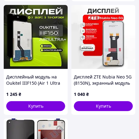
Дисплейный модуль на
Дисплей ZTE Nubia Neo 5G
Oukitel IIIF150 (Air 1 Ultra
(8150N), экранный модуль
Plus) (черный с
на ЗТЕ Нубиа Нео
1 245
₴
1 040
₴
тачскрином), экран для
Оукител ИИИФ150 (Эир 1
Купить
Купить
Ультра Плюс)