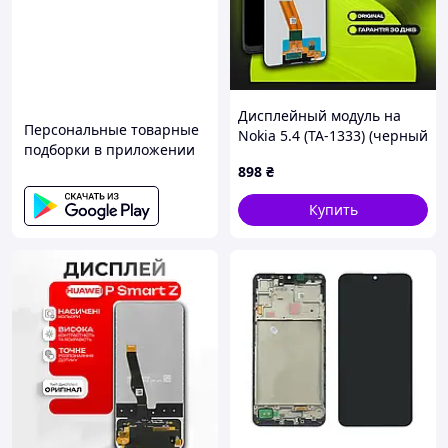
Дисплейный модуль на
Персональные товарные
Nokia 5.4 (TA-1333) (черный
подборки в приложении
с тачскрином), экран для
898
₴
Нокия 5.4
Купить