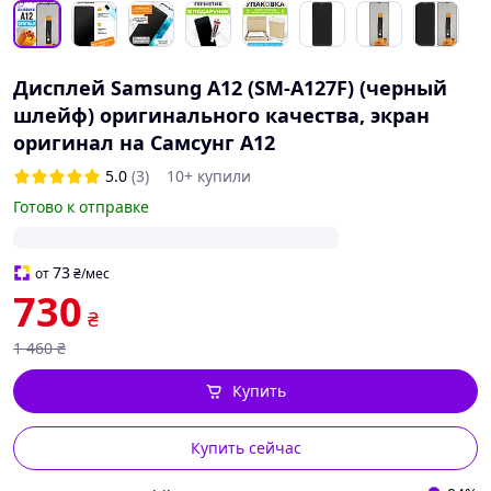
Дисплей Samsung A12 (SM-A127F) (черный
шлейф) оригинального качества, экран
оригинал на Самсунг А12
5.0
(3)
10+ купили
Готово к отправке
73
от
₴
/мес
730
₴
1 460
₴
Купить
Купить сейчас