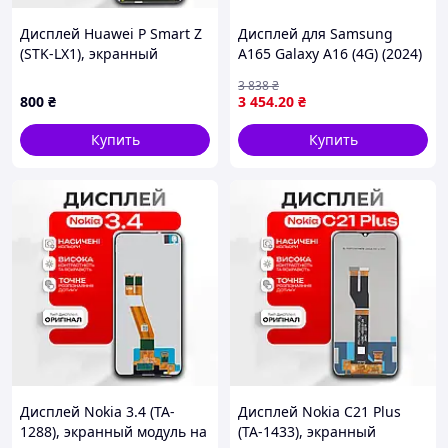
Дисплей Huawei P Smart Z
Дисплей для Samsung
(STK-LX1), экранный
A165 Galaxy A16 (4G) (2024)
модуль на Хуавей П Смарт
с чёрным тачскрином и
3 838
₴
З
корпусной рамкой GH82-
800
₴
3 454
.20
₴
36253A Original
Купить
Купить
Дисплей Nokia 3.4 (TA-
Дисплей Nokia C21 Plus
1288), экранный модуль на
(TA-1433), экранный