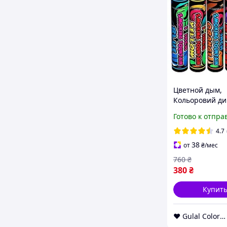
Цветной дым,
Кольоровий ди
из 5-ти цветов, 
Готово к отпра
обычной густо
Дымовые шаш
4.7
38
от
₴
/мес
760
₴
380
₴
Купит
❤️ Gulal Colors ❤️