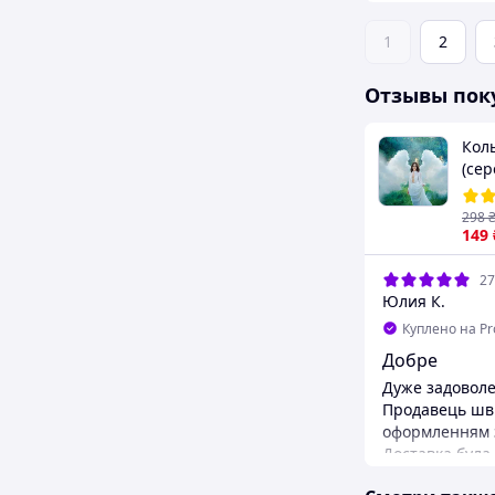
1
2
Отзывы пок
Кол
(сер
(ди
біли
298
сек
149
27
Юлия К.
Куплено на P
Добре
Дуже задоволе
Продавець шв
оформленням 
Доставка була
приїхав навіть