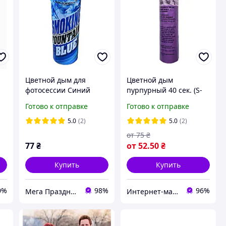
Цветной дым для
Цветной дым
фотосессии Синий
пурпурный 40 сек. (S-
Maxsem MA0509 Blue,
60 P), 125 мм
Готово к отправке
Готово к отправке
время работы 45 сек
5.0
(2)
5.0
(2)
от
75
₴
77
₴
от
52
.50
₴
Купить
Купить
0%
98%
96%
Мега Праздник – магазин аксессуаров для праздника и все для оформления воздушными шарами ОПТ.
Интернет-магазин "Фейерверк"