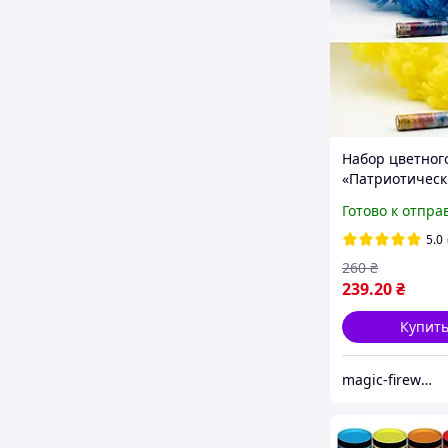
Набор цветног
«Патриотическ
(Синий и Желты
Готово к отпра
сек. для фотос
5.0
260
₴
239
.20
₴
Купит
magic-fireworks