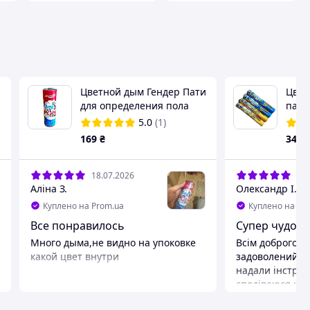
Цветной дым Гендер Пати
Цвет
для определения пола
патр
ребенка Maxsem MA0509
Желт
5.0
(1)
Boy 45 сек, 1 шт
MA051
169
₴
345
уп
18.07.2026
13.
Аліна З.
Олександр І.
Куплено на Prom.ua
Куплено на Pr
Все понравилось
Супер чудово
Много дыма,не видно на упоковке
Всім доброго З
какой цвет внутри
задоволений, 
надали інструк
сподіваюся кли
враховуйте віт