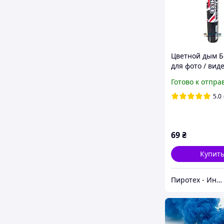
Цветной дым 
для фото / виде
Густой (MA0511
Готово к отпра
Maxsem
5.0
69
₴
Купит
Пиротех - Интернет-магазин