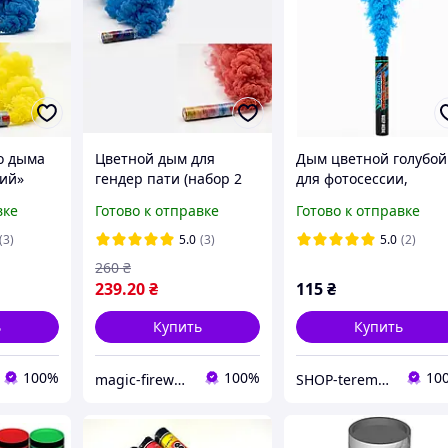
о дыма
Цветной дым для
Дым цветной голубой
ий»
гендер пати (набор 2
для фотосессии,
й), 60
шт: Голубой и
дымовая шашка
вке
Готово к отправке
Готово к отправке
ессий
Розовый), Дневной
Maxsem 60 сек Китай
фейерверк для
(3)
5.0
(3)
5.0
(2)
определения пола
260
₴
ребенка
239
.20
₴
115
₴
ь
Купить
Купить
100%
100%
10
magic-fireworks
SHOP-teremochek Интернет магазин