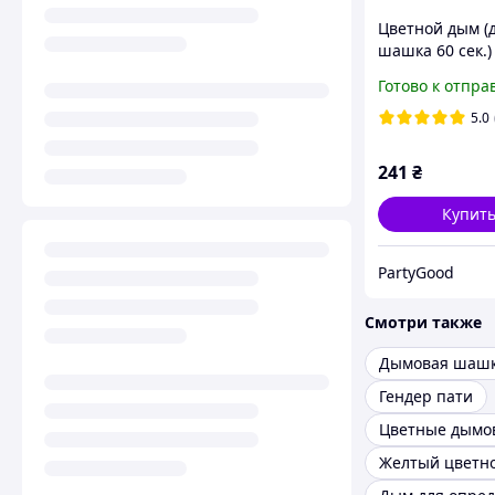
Цветной дым (
шашка 60 сек.)
фотосессий, цв
Готово к отпра
голубой
5.0
241
₴
Купит
PartyGood
Смотри также
Дымовая шаш
Гендер пати
Желтый цветн