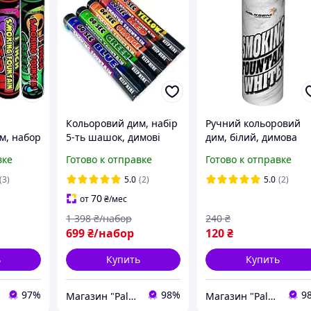
Кольоровий дим, набір
Ручний кольоровий
м, набор
5-ть шашок, димові
дим, білий, димова
60 сек.,
шашки, ТМ Maxsem,
шашка, 45
вке
Готово к отправке
Готово к отправке
ты,
довга рукоятка, 60
секунд,белый цветно
ки
секунд
дым
(3)
5.0
(2)
5.0
(2)
70
от
₴
/мес
1 398
₴/набор
240
₴
699
₴/набор
120
₴
ь
Купить
Купить
97%
98%
9
Магазин "PalMar"
Магазин "PalMar"