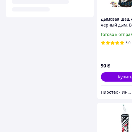
Дымовая шаш
черный дым, 
SMOKE, Густой
Готово к отпра
(MA0509) Maxs
5.0
90
₴
Купит
Пиротех - Интернет-магазин