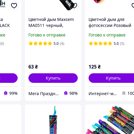
ка
Цветной дым Maxsem
Цветной дым для
BLACK
MA0511 черный,
фотосессии Розовый
цветной дым для
Малиновый Maxsem
вке
Готово к отправке
Готово к отправке
em
фотосессий. Время
MA0512 Raspberries 6
работы 60 сек.
с
(6)
5.0
(4)
5.0
(5)
63
₴
125
₴
ь
Купить
Купить
99%
98%
10
Мега Праздник – магазин аксессуаров для праздника и все для оформления воздушными шарами ОПТ.
Интернет-магазин "Chika Boom"