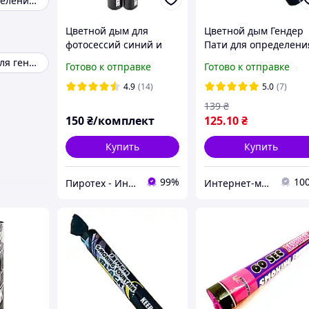
Дым для определения пола ребенка
Цветной дым для
Цветной дым Гендер
фотосессий синий и
Пати для определени
желтый,
пола ребенка MA051
Цветной дым для гендер пати
Готово к отправке
Готово к отправке
Патриотический набор
Maxsem 60 с, синий
(MA0511) Maxsem
цвет
4.9
(14)
5.0
(7)
139
₴
150
₴/комплект
125
.10
₴
Купить
Купить
99%
10
Пиротех - Интернет-магазин
Интернет-магазин "Chika Boom"