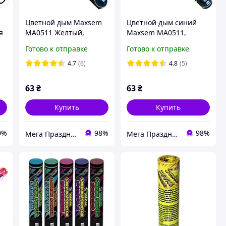
Цветной дым Maxsem
Цветной дым синий
я
MA0511 Желтый,
Maxsem MA0511,
1
цветной дым для
цветной дым для
Готово к отправке
Готово к отправке
фотосессий. Время
фотосессий. Время
работы 60 сек.
работы 60 сек. Blue
4.7
(6)
4.8
(5)
63
₴
63
₴
Купить
Купить
0%
98%
98%
Мега Праздник – магазин аксессуаров для праздника и все для оформления воздушными шарами ОПТ.
Мега Праздник – магазин аксессуаров для праздника и все для оформления воздушными шарами ОПТ.