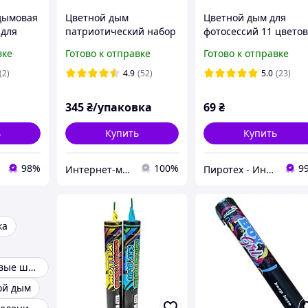
дымовая
Цветной дым
Цветной дым для
 для
патриотический набор
фотосессий 11 цветов
ет -
Желтый Голубой
60 сек, Густой (MA051
вке
Готово к отправке
Готово к отправке
Maxsem MA0511 Patriot
Maxsem
60 с, 4 шт/уп
(2)
4.9
(52)
5.0
(23)
345
₴/упаковка
69
₴
ь
Купить
Купить
98%
100%
9
Интернет-магазин "Chika Boom"
Пиротех - Интернет-магазин
ка
Цветные дымовые шашки
ой дым