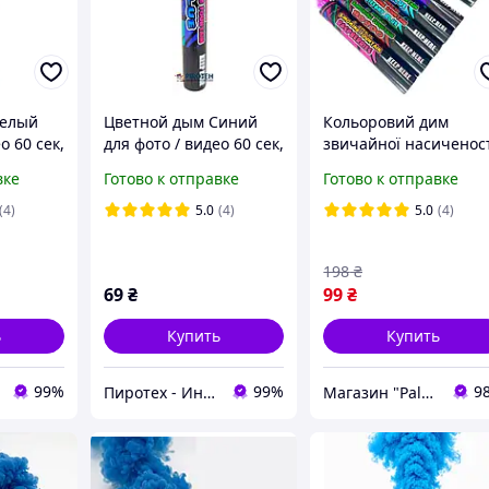
Белый
Цветной дым Синий
Кольоровий дим
о 60 сек,
для фото / видео 60 сек,
звичайної насиченос
)
Густой (MA0511)
(дим11), димові шашк
вке
Готово к отправке
Готово к отправке
Maxsem
Цветные дымовые
шашки
(4)
5.0
(4)
5.0
(4)
198
₴
69
₴
99
₴
ь
Купить
Купить
99%
99%
9
Пиротех - Интернет-магазин
Магазин "PalMar"