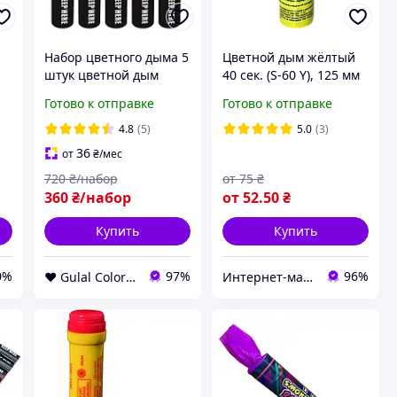
Набор цветного дыма 5
Цветной дым жёлтый
штук цветной дым
40 сек. (S-60 Y), 125 мм
дымовые шашки набор
Готово к отправке
Готово к отправке
0
дыма Голубой
Бирюзовый Розовый
4.8
(5)
5.0
(3)
Фиолетовый Бордовый
36
от
₴
/мес
720
₴/набор
от
75
₴
360
₴/набор
от
52
.50
₴
Купить
Купить
0%
97%
96%
❤️ Gulal Colors ❤️
Интернет-магазин "Фейерверк"