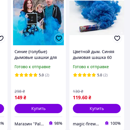
Синие (голубые)
Цветной дым. Синяя
дымовые шашки для
дымовая шашка 60
определения пола
секунд
Готово к отправке
Готово к отправке
й
ребенка, Дымовая
шашка для гендер
5.0
(2)
5.0
(2)
пати, 60 сек
298
₴
130
₴
149
₴
119
.60
₴
Купить
Купить
8%
98%
100%
Магазин "PalMar"
magic-fireworks