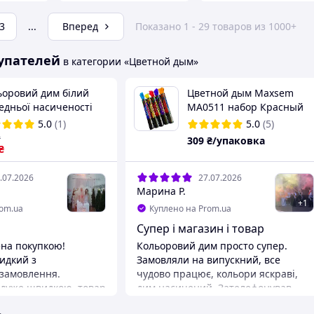
3
...
Вперед
Показано 1 - 29 товаров из 1000+
упателей
в категории «Цветной дым»
ьоровий дим білий
Цветной дым Maxsem
едньої насиченості
MA0511 набор Красный
м12)) Димова шашка,
Синий Желтый
5.0
(1)
5.0
(5)
й густий дим, 60
Оранжевый Фиолетовый
₴
309
₴/упаковка
унд
₴
60 с, 5 шт/уп
.07.2026
27.07.2026
Марина Р.
+
1
rom.ua
Куплено на Prom.ua
Супер і магазин і товар
на покупкою!
Кольоровий дим просто супер.
идкий з
Замовляли на випускний, все
замовлення.
чудово працює, кольори яскраві,
 дуже швидкою, товар
дим насичений. Зателефонував
 раніше, ніж
консультант, проконсультував