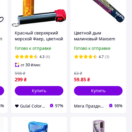
Красный сверхяркий
Цветной дым
ті
морской Фаер, цветной
малиновый Maxsem
а,
огонь, факел, морской
MA0511, цветной дым
Готово к отправке
Готово к отправке
фальшфейер, 60 сек.
для фотосессий. Время
не тухнет в воде
работы 60 сек.
4.3
(6)
4.7
(3)
30
от
₴
/мес
598
₴
63
₴
299
₴
59
.85
₴
Купить
Купить
8%
97%
98%
❤️ Gulal Colors ❤️
Мега Праздник – магазин аксессуаров для праздника и все для оформления воздушными шарами ОПТ.