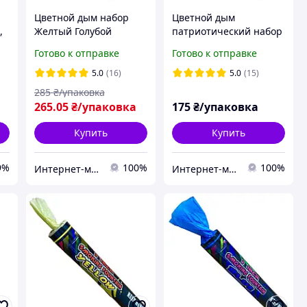
Цветной дым набор
Цветной дым
,
Желтый Голубой
патриотический набор
1)
MA0511 Maxsem Yellow
Желтый Голубой
Готово к отправке
Готово к отправке
Blue smoking fountain
Maxsem MA0511 Patriot
60 с, 4 шт/уп
60 с, 2 шт/уп
5.0
(16)
5.0
(15)
285
₴/упаковка
265
.05
₴/упаковка
175
₴/упаковка
Купить
Купить
9%
100%
100%
Интернет-магазин "Chika Boom"
Интернет-магазин "Chika Boom"