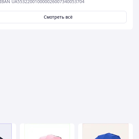
IBAN UA553220010000026007340053704
Смотреть всё