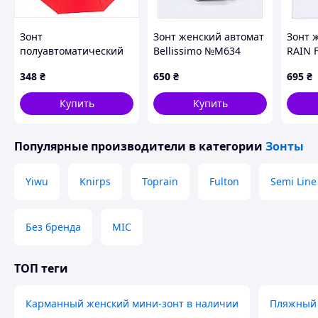
Зонт
Зонт женский автомат
Зонт 
полуавтоматический
Bellissimo №M634
RAIN 
31 см красный SL
фиолетовый градиент
Приве
348
₴
650
₴
695
₴
8K21519TP
873X9P6C10
спиц 
8MCX6
Купить
Купить
Популярные производители
в категории
Зонты
Yiwu
Knirps
Toprain
Fulton
Semi Line
Без бренда
MIC
ТОП теги
Карманный женский мини-зонт в наличии
Пляжный 