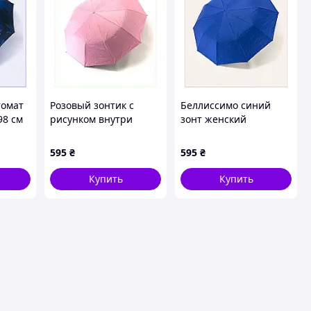
томат
Розовый зонтик с
Беллиссимо синий
98 см
рисунком внутри
зонт женский
2B
Bellissimo M639,
полуавтоматический
8K97902T7
897H9037X
595
₴
595
₴
Купить
Купить