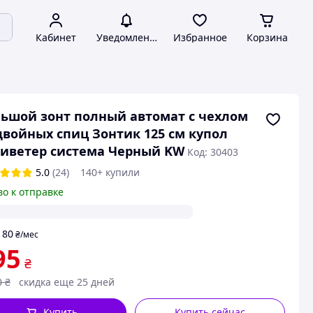
Кабинет
Уведомления
Избранное
Корзина
ьшой зонт полный автомат с чехлом
двойных спиц Зонтик 125 см купол
иветер система Черный KW
Код: 30403
5.0
(24)
140+ купили
во к отправке
80
т
₴
/мес
95
₴
0
₴
скидка еще 25 дней
Купить
Купить сейчас