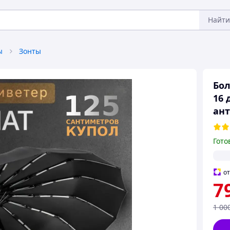
Найти
ы
Зонты
Бол
16 
ант
Гото
о
7
1 00