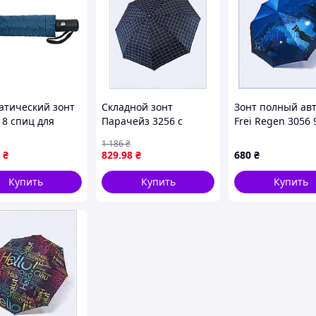
атический зонт
Складной зонт
Зонт полный ав
 8 спиц для
Парачейз 3256 с
Frei Regen 3056 
ы от дождя и
карбоновым каркасом
купол 8K73443B
1 186
₴
 компактный и
8MH17359E1
₴
829
.98
₴
680
₴
й
Купить
Купить
Купить