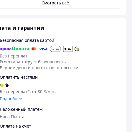
Смотреть всё
ата и гарантии
Безопасная оплата картой
Без переплат
Prom гарантирует безопасность
Вернем деньги при отказе от посылки
Оплатить частями
15.07.2026
29
Андрей М.
Олександр Д.
Без переплат*, от 80 ₴/мес.
Куплено на Prom.ua
Куплено на Pr
Подробнее
Огонь
Супер
Наложенный платеж
Прекрасный зонт, рекомендасьон.
Була буря, зон
Нова Пошта
Немного тяжелее обычного, мощная
рахунок розмір
конструкция. В собранном виде 35
підходить для 
Оплата на счет
см. Отличная цена.