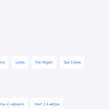
ino
Lesko
Frei Regen
Три Слона
нты sl черного
Зонт 2.4 метра