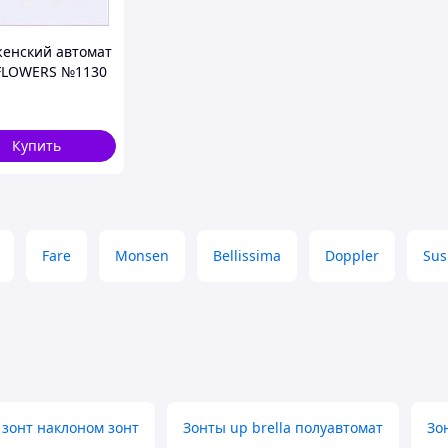
женский автомат
FLOWERS №1130
тствия на 9
Фиолетовый
99062
Купить
Fare
Monsen
Bellissima
Doppler
Sus
зонт наклоном зонт
Зонты up brella полуавтомат
Зо