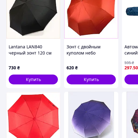
Lantana LAN840
Зонт с двойным
Автом
черный зонт 120 см
куполом небо
синий
полный автомат
Беллиссимо красный
защит
595
₴
80T600B6X0
8KEC060072
ветра
730
₴
620
₴
297
.50
легки
Купить
Купить