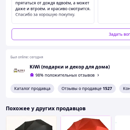
прятаться от дождя вдвоём, а может
Удобная эргономичная ручка и прочный механизм обеспе
даже и втроём. и красиво смотрится.
комплекте идет чехол для хранения и переноски, а стил
Спасибо за хорошую покупку.
для личного использования, так и в качестве подарка.
Преимущества
Характеристики:
Надёжность
Тип: полный автомат
Задать во
Недостатки
Диаметр купола: 125 см
Такого не заметил.
Количество спиц: 16 усиленных двойных
Был online:
сегодня
Система: антиветер
KiWi (подарки и декор для дома)
Материал купола: водоотталкивающая ткань
98% положительных отзывов
Цвет: черный
Чехол в комплекте
Каталог продавца
Отзывы о продавце
1527
Ко
Kiwi
Похожее у других продавцов
Похожие товары по характеристикам