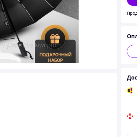
Прод
Оп
Дос