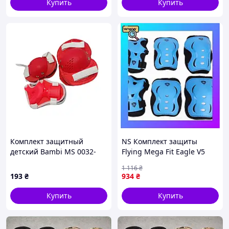
Купить
Купить
Комплект защитный
NS Комплект защиты
детский Bambi MS 0032-
Flying Mega Fit Eagle V5
2(Red) наколенники,
Blue M Nes22/Q
1 116
₴
налокотники, запястья М
193
₴
934
₴
Купить
Купить