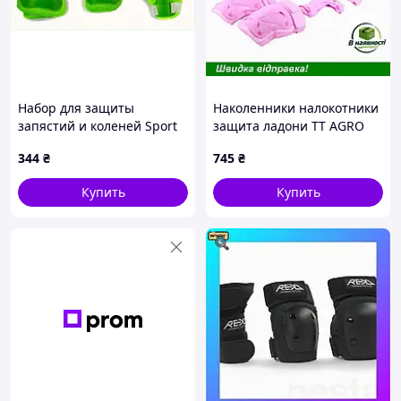
Набор для защиты
Наколенники налокотники
запястий и коленей Sport
защита ладони TT AGRO
Series Green, 14T89A825
MOTO детские для
344
₴
745
₴
активных игр комплект 6
штук розовые
Купить
Купить