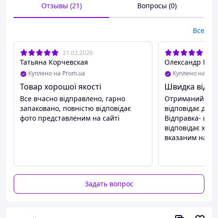
Отзывы (21)
Вопросы (0)
кг
L: Подходит для 10–15 лет / вес от 42,5 до 60
кг
Все
21.02.2026
08.
Татьяна Корчевская
Олександр П.
Куплено на Prom.ua
Куплено на Pro
Товар хорошої якості
Швидка відпр
Все вчасно відправлено, гарно
Отриманий тов
запаковано, повністю відповідає
відповідає дет
фото представленим на сайті
Відправка- шви
відповідає хар
вказаним на сто
Задать вопрос