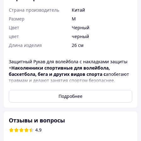
Страна производитель
Китай
Размер
M
Цвет
Черный
цвет
черный
Длина изделия
26 см
Защитный Рукав для волейбола с накладками защиты
+
Наколенники спортивные для волейбола,
баскетбола, бега и других видов спорта с
апобегают
травмам и делают занятия спортом безопаснее.
Цвет: черный
Подробнее
Набор детский (подростковый) Нарукавники 26 см.
+ наколенники M
Набор взрослый (подростковый) Нарукавники 27
Отзывы и вопросы
см. + наколенники L
4.9
Размеры наколенников: M, L
M: Подходит для 7–12 лет / вес от 25 до 45