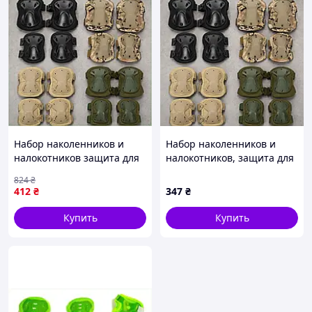
Набор наколенников и
Набор наколенников и
налокотников защита для
налокотников, защита для
коленей и локтей для
коленей и локтей
824
₴
активного отдыха и спорта
412
₴
347
₴
Купить
Купить