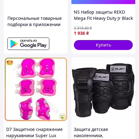
NS Набор защиты REKD
Персональные товарные
Mega Fit Heavy Duty Jr Black
подборки в приложении
M Nes22/Q
2 318
.40
₴
1 936
₴
Купить
D7 Защитное снаряжение
Защита детская
нарукавники Super Lux
наколенники,