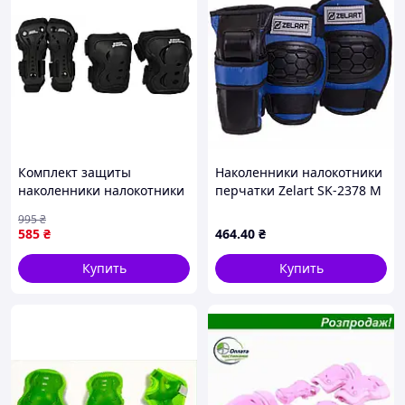
Комплект защиты
Наколенники налокотники
наколенники налокотники
перчатки Zelart SK-2378 M
перчатки для
Синий для детей для
995
₴
скейтбординга 3 шт
катания на роликах
585
₴
464
.40
₴
черный Maraton PS-15264
Купить
Купить