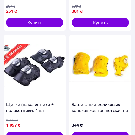
наколенники с липучками
налокотники, перчатки
267
₴
699
₴
в сетке РОЗОВЫЕ для
Zelart SK-2378_Черный_S,
251
₴
381
₴
детей и подро MOD58L
размер S, черные
Купить
Купить
Щитки (наколенники +
Защита для роликовых
налокотники, 4 шт
коньков желтая детская на
Oversize D16) AMG
липучках P1T489823
1 235
₴
1 097
₴
344
₴