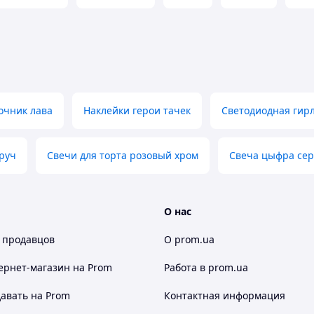
очник лава
Наклейки герои тачек
Светодиодная гир
руч
Свечи для торта розовый хром
Свеча цыфра се
О нас
 продавцов
О prom.ua
ернет-магазин
на Prom
Работа в prom.ua
авать на Prom
Контактная информация