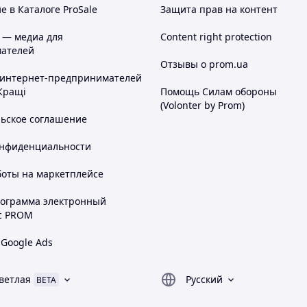
 в Каталоге ProSale
Защита прав на контент
 — медиа для
Content right protection
ателей
Отзывы о prom.ua
 интернет-предпринимателей
Кращі
Помощь Силам обороны
(Volonter by Prom)
льское соглашение
онфиденциальности
боты на маркетплейсе
рограмма электронный
с PROM
 Google Ads
ветлая
Русский
BETA