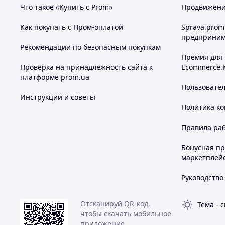
Что такое «Купить с Prom»
Продвижение
Как покупать с Пром-оплатой
Sprava.prom
предприним
Рекомендации по безопасным покупкам
Премия для
Проверка на принадлежность сайта к
Ecommerce.
платформе prom.ua
Пользовате
Инструкции и советы
Политика к
Правила ра
Бонусная п
маркетплей
Руководство
Отсканируй QR-код,
Тема
-
с
чтобы скачать мобильное
приложение