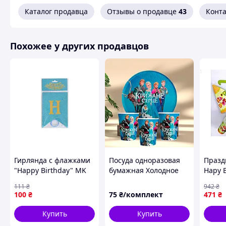
Каталог продавца
Отзывы о продавце
43
Конт
Похожее у других продавцов
Гирлянда с флажками
Посуда одноразовая
Празд
"Happy Birthday" MK
бумажная Холодное
Нару 
5955(Light-Blue)
Сердце, набор детской
36 шт
111
₴
942
₴
голубой
посуды тарелок 6
украш
100
₴
75
₴/комплект
471
₴
стаканчиков
день 
Купить
Купить