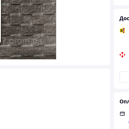
Дос
Опл