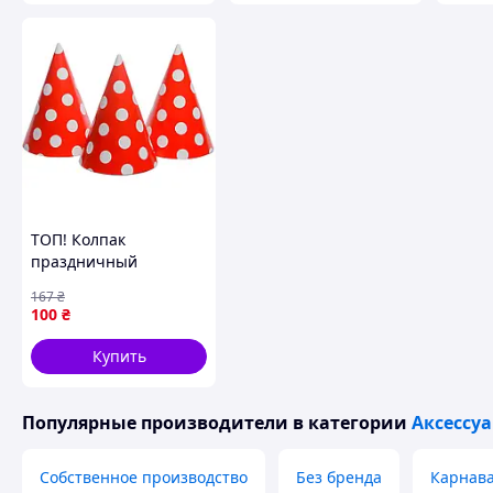
ТОП! Колпак
праздничный
"Горошек красный"
167
₴
7003-0009, 15см, в
100
₴
упаковке 20 шт -
(gHome)
Купить
Популярные производители
в категории
Аксессу
Собственное производство
Без бренда
Карнава