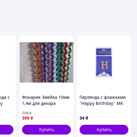
нда с
Фонарик Змейка 10мм
Гирлянда с флажками
y
1,4м для декора
"Happy Birthday" MK
освежающая на
5955(Blue) синий
798
₴
ый -
праздник 100 шт ТМ
399
₴
34
₴
с!
ЯБЛОНСКИЙ
Купить
Купить