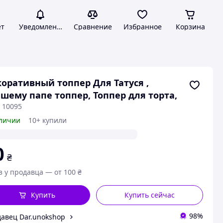
ет
Уведомления
Сравнение
Избранное
Корзина
оративный топпер Для Татуся ,
шему папе топпер, Топпер для торта,
 10095
личии
10+ купили
0
₴
з у продавца — от 100 ₴
Купить
Купить сейчас
98%
авец Dar.unokshop