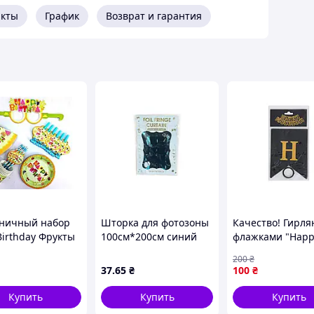
акты
График
Возврат и гарантия
ничный набор
Шторка для фотозоны
Качество! Гирля
Birthday Фрукты
100см*200см синий
флажками "Happ
ук для
M48318 ТМ STENSON
Birthday" MK
200
₴
ения стола на
5955(Black) черн
37
.65
₴
100
₴
рождения
Гарантия! Серви
Купить
Купить
Купить