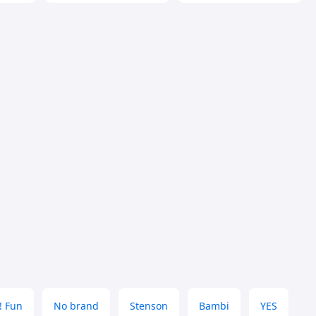
! Fun
No brand
Stenson
Bambi
YES