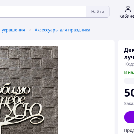
Найти
Кабин
 украшения
Аксессуары для праздника
Дек
луч
Код:
В на
5
Зака
Прод