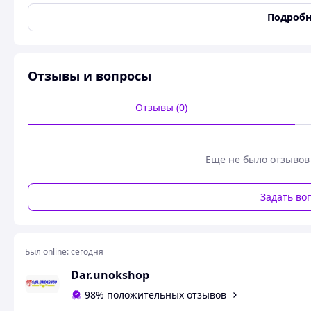
Размеры
Подробн
Длина
170 мм
Декоративный топпер Для Бога
Отзывы и вопросы
Подарите эмоции в этот особый день!
Отзывы (0)
Стильные деревянные топперы для украшения торта или
Авторский дизайн
Возможность индивидуальной гравировки 💬
Еще не было отзывов
Идеально для:
Приветствие
Задать во
Праздничного декора
Семейной фотосессии
Похожие товары по характеристикам
Был online:
сегодня
Dar.unokshop
98% положительных отзывов