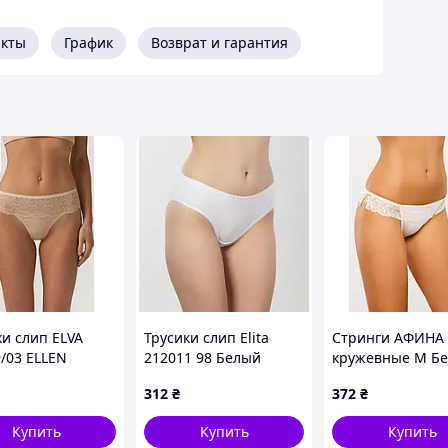
ет и не
ную посадку и
акты
График
Возврат и гарантия
ой и практичной
RIEFS!
ки слип ELVA
Трусики слип Elita
Стринги АФИНА 
9/03 ELLEN
212011 98 Белый
кружевные M Б
(212010-98W)
(af-036-M)
312
₴
372
₴
Купить
Купить
Купить