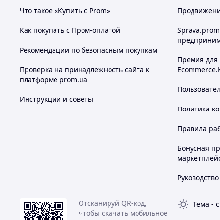
Что такое «Купить с Prom»
Продвижение
Как покупать с Пром-оплатой
Sprava.prom
предприним
Рекомендации по безопасным покупкам
Премия для
Проверка на принадлежность сайта к
Ecommerce.
платформе prom.ua
Пользовате
Инструкции и советы
Политика к
Правила ра
Бонусная п
маркетплей
Руководство
Отсканируй QR-код,
Тема
-
с
чтобы скачать мобильное