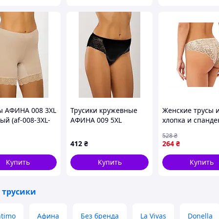
 АФИНА 008 3XL
Трусики кружевные
Женские трусы 
ый (af-008-3XL-
АФИНА 009 5XL
хлопка и спанде
Черный (af-009-5XL-B)
для комфортног
528
₴
ношения в
412
₴
264
₴
повседневной ж
штуки
Купить
Купить
Купить
 трусики
ntimo
Афина
Без бренда
La Vivas
Donella