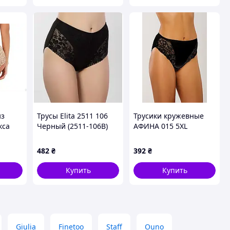
из
Трусы Elita 2511 106
Трусики кружевные
кса
Черный (2511-106B)
АФИНА 015 5XL
о
Черный (af-015-5XL-B)
482
₴
392
₴
изни 2
Купить
Купить
Giulia
Finetoo
Staff
Ouno