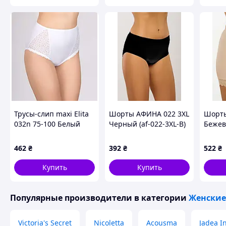
Трусы-слип maxi Elita
Шорты АФИНА 022 3XL
Шорты
032n 75-100 Белый
Черный (af-022-3XL-B)
Бежев
(03275Wn)
Bg)
462
₴
392
₴
522
₴
Купить
Купить
Популярные производители
в категории
Женские
Victoria's Secret
Nicoletta
Acousma
Jadea I