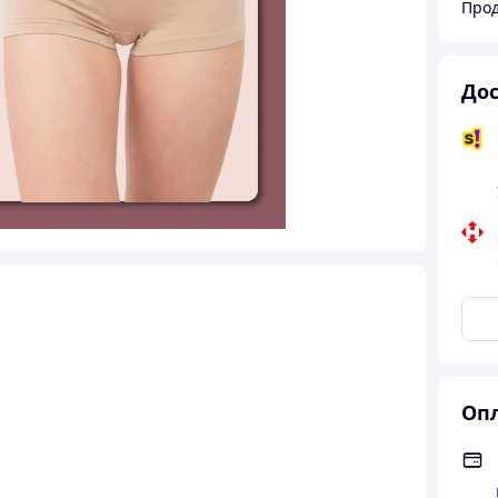
Прод
Дос
Опл