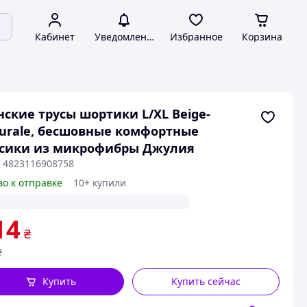
Кабинет
Уведомления
Избранное
Корзина
ские трусы шортики L/XL Beige-
urale, бесшовные комфортные
усики из микрофибры Джулия
: 4823116908758
во к отправке
10+ купили
14
₴
₴
Купить
Купить сейчас