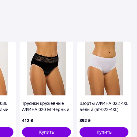
036
Трусики кружевные
Шорты АФИНА 022 4XL
елый
АФИНА 020 M Черный
Белый (af-022-4XL)
(af-020-M-B)
412
₴
392
₴
Купить
Купить