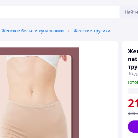
Найти
Женское белье и купальники
Женские трусики
Жен
nat
тр
Код
Гото
2
329