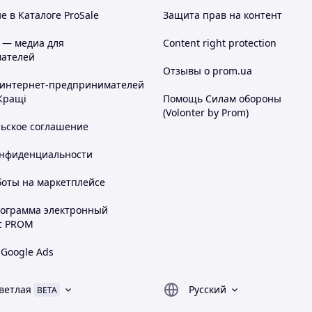
 в Каталоге ProSale
Защита прав на контент
 — медиа для
Content right protection
ателей
Отзывы о prom.ua
 интернет-предпринимателей
Кращі
Помощь Силам обороны
(Volonter by Prom)
льское соглашение
онфиденциальности
боты на маркетплейсе
рограмма электронный
с PROM
 Google Ads
ветлая
Русский
BETA