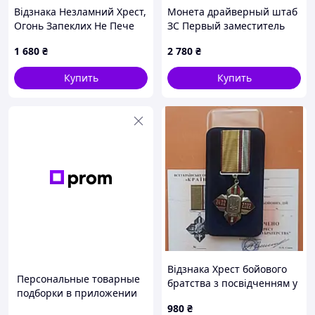
Відзнака Незламний Хрест,
Монета драйверный штаб
Огонь Запеклих Не Пече
ЗС Первый заместитель
1 680
₴
2 780
₴
Купить
Купить
Відзнака Хрест бойового
Персональные товарные
братства з посвідченням у
подборки в приложении
футлярі
980
₴