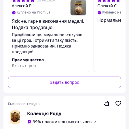
29.06.2026
29.
Алексей Р.
Олексій С.
Куплено на Prom.ua
Куплено на Pro
Нормально
Якісне, гарне виконання медалі.
Подяка продавцю!
Придбавши цю медаль не очікував
за ці гроші отримати таку якість.
Приємно здивований. Подяка
продавцю!
Преимущества
Якість і ціна
Недостатки
Недоліки не виявлені
Задать вопрос
Был online:
сегодня
Колекція Роду
99% положительных отзывов