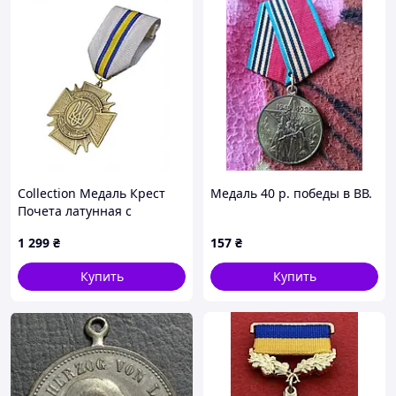
Collection Медаль Крест
Медаль 40 р. победы в ВВ.
Почета латунная с
чернением и лентой,
1 299
₴
157
₴
8T7964A83
Купить
Купить