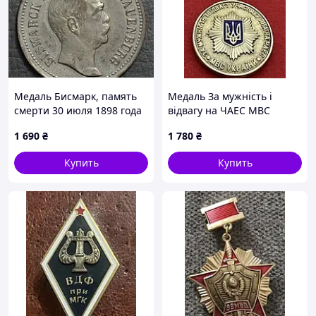
Медаль Бисмарк, память
Медаль За мужність і
смерти 30 июля 1898 года
відвагу на ЧАЕС МВС
1 690
₴
1 780
₴
Купить
Купить