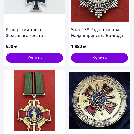
Рыцарский крест
Знак 138 Радіотехнічна
Железного креста с
Наддніпрянська Бригада
дубовыми листьями Копия
Повітряних Сил України
650
₴
1 980
₴
Купить
Купить