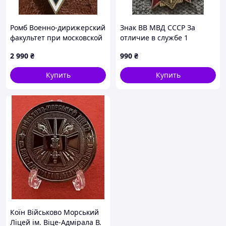
Ромб Военно-дирижерский
Знак ВВ МВД СССР За
факультет при московской
отличие в службе 1
государственной
степень в коробке
2 990
₴
990
₴
консерватории
Купить
Купить
Коїн Військово Морський
Ліцей ім. Віце-Адмірала В.