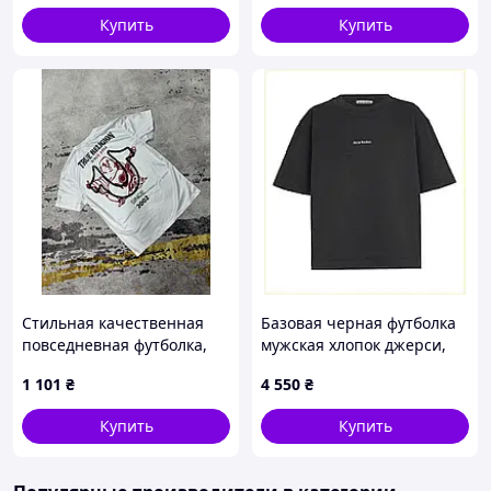
чорна однотонна
Купить
Купить
Стильная качественная
Базовая черная футболка
повседневная футболка,
мужская хлопок джерси,
Футболка true religion
86643H2M4
1 101
₴
4 550
₴
white M KT-863
Купить
Купить