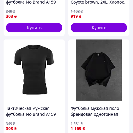
футболка No Brand A159
Coyote brown, 2XL. Хлопок,
Черный XL (4851-15765)
эластан, комфорт.
349
₴
1 103
₴
303
₴
919
₴
Купить
Купить
Тактическая мужская
Футболка мужская поло
футболка No Brand A159
брендовая однотонная
Черный XXL (4851-15766)
черная с логотипом POLO
349
₴
1 581
₴
Shopingo Футболка
303
₴
1 169
₴
чоловіча поло брендова