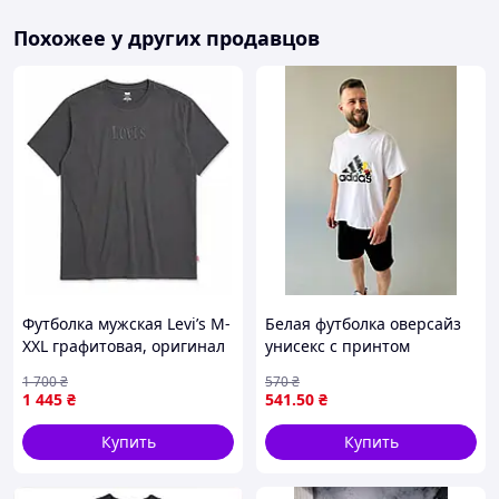
Похожее у других продавцов
Футболка мужская Levi’s M-
Белая футболка оверсайз
XXL графитовая, оригинал
унисекс с принтом
из США, хлопок
практичная молодежная
1 700
₴
570
₴
для подростков
1 445
₴
541
.50
₴
XSCtime3109
Купить
Купить