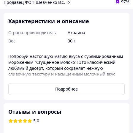
97%
Продавец ФОП Шевченко В.С.
Характеристики и описание
Страна производитель
Украина
Вес
30 г
Попробуй настоящую магию вкуса с сублимированным
мороженым "Сгущенное молоко"! Это классический
любимый десерт, который сохраняет нежную
сливочную текстуру и насыщенный молочный вкус
даже после сублимации. Легкое, воздушное и
хрустящее — оно тает во рту, превращаясь в знакомый
Подробнее
пломбир, не нуждающийся в холодильнике.
Идеальный вариант для путешествий, перекуса в
дороге или просто необычного гастрономического
Отзывы и вопросы
опыта. Наслаждайтесь настоящим вкусом мороженого
где угодно!
5.0