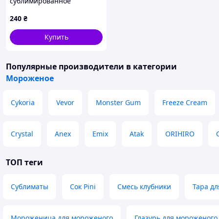
сублимированное
Пломбир, 50 г
240
₴
Купить
Популярные производители
в категории
Мороженое
Cykoria
Vevor
Monster Gum
Freeze Cream
Crystal
Anex
Emix
Atak
ORIHIRO
ТОП теги
Сублиматы
Сок Pini
Смесь клубники
Тара д
Мороженица для мороженого
Глазурь для мороженого