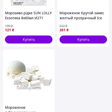
Морозиво рідке SUN LOLLY
Мороженое Крутой замес
Екзотика 8х60мл И271
желтый прозрачный Ice
Cream T25377 ТМ
199
₴
522
₴
MONSTERGUM
121
₴
261
₴
Купить
Купить
Мороженое