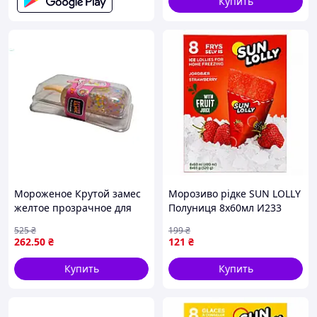
Купить
Мороженое Крутой замес
Морозиво рідке SUN LOLLY
желтое прозрачное для
Полуниця 8х60мл И233
десертов и сладостей с
525
₴
199
₴
уникальным вкусом
262
.50
₴
121
₴
MONSTERGUM
Купить
Купить