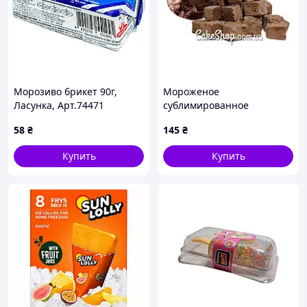
Морозиво брикет 90г,
Мороженое
Ласунка, Арт.74471
сублимированное
Шоколад, 20 г
58
₴
145
₴
Купить
Купить