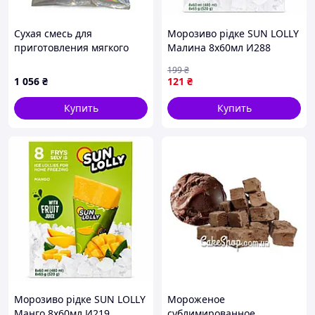
Сухая смесь для
Морозиво рідке SUN LOLLY
приготовления мягкого
Малина 8х60мл И288
мороженого Freeze Cream
199
₴
Сливочный 2 кг (63-0110)
1 056
₴
121
₴
Купить
Купить
Морозиво рідке SUN LOLLY
Мороженое
Манго 8х60мл И219
сублимированное