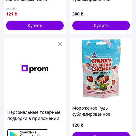
Шоколад, 50 г
199
₴
121
₴
300
₴
Купить
Купить
Мороженое Рудь
Персональные товарные
сублимированное
подборки в приложении
Клубничный пломбир 20 г
120
₴