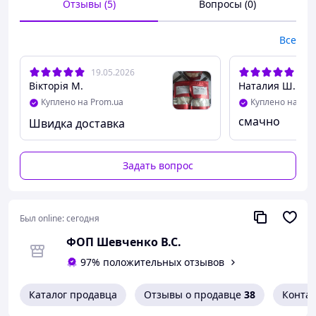
Отзывы (5)
Вопросы (0)
Все
19.05.2026
30.
Вікторія М.
Наталия Ш.
Куплено на Prom.ua
Куплено на Pro
смачно
Швидка доставка
Задать вопрос
Был online:
сегодня
ФОП Шевченко В.С.
97% положительных отзывов
Каталог продавца
Отзывы о продавце
38
Конта