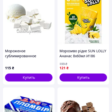
Мороженое
Морозиво рідке SUN LOLLY
сублимированное
Ананас 8х60мл И186
Пломбир, 20 г
199
₴
115
₴
121
₴
Купить
Купить