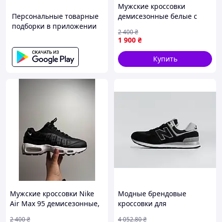
Мужские кроссовки
Персональные товарные
демисезонные белые с
подборки в приложении
черным Nike Air Max 95,
2 400
₴
кожа
1 900
₴
Купить
Мужские кроссовки Nike
Модные брендовые
Air Max 95 демисезонные,
кроссовки для
кожа черно белые
путешествий на воздухе,
2 400
₴
4 052
.80
₴