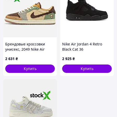
Брендовые кроссовки
Nike Air Jordan 4 Retro
унисекс, 2049 Nike Air
Black Cat 36
Jordan 1 x Zion Williamson
2 631
₴
2 925
₴
Voodoo 📦 40
Купить
Купить