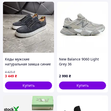
Кеды мужские
New Balance 9060 Light
натуральная замша синие
Grey 36
классические Seli Кеди
4 425
₴
чоловічі натуральна
3 449
₴
2 990
₴
замша сині класичні
Купить
Купить