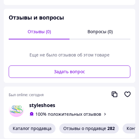
38=24.5см
39=25см
Отзывы и вопросы
40=26см
Отзывы (0)
Вопросы (0)
41=26.5см
Еще не было отзывов об этом товаре
Задать вопрос
Был online:
сегодня
styleshoes
100% положительных отзывов
Каталог продавца
Отзывы о продавце
282
Конт