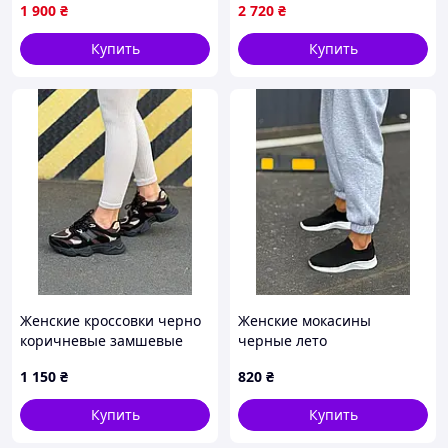
Кроссовки New Balance
1 900
₴
2 720
₴
574 Black White (черно/
белые) 41
Купить
Купить
Женские кроссовки черно
Женские мокасины
коричневые замшевые
черные лето
1 150
₴
820
₴
Купить
Купить