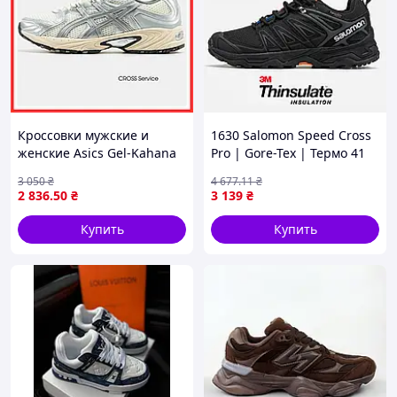
Кроссовки мужские и
1630 Salomon Speed Cross
женские Asics Gel-Kahana
Pro | Gore-Tex | Термо 41
TR Nexus cream silver /
3 050
₴
4 677
.11
₴
Асикс гель кахана ТР
2 836
.50
₴
3 139
₴
нексус кремово-
серебристые
Купить
Купить