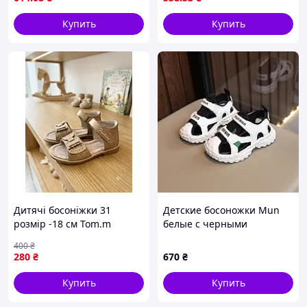
93
Купить
Купить
Дитячі босоніжки 31
Детские босоножки Mun
розмір -18 см Tom.m
белые с черными
(золотистий з бантами)
вставками, Размер 21
400
₴
280
₴
670
₴
Купить
Купить