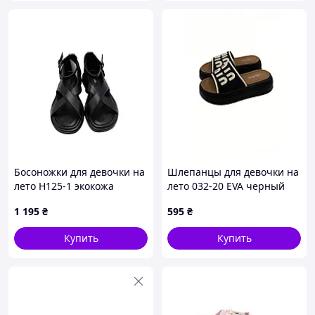
Босоножки для девочки на
Шлепанцы для девочки на
лето H125-1 экокожа
лето 032-20 EVA черный
черный перекрестные
Min косичка 39(р)
1 195
₴
595
₴
ремешки 40(р)
Купить
Купить