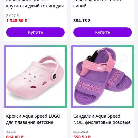
крутяться джибітс сині для
синий
літа комфортне взуття для
2 697
₴
відпочинку на пляжі
1 348
.50
₴
384
.13
₴
Купить
Купить
Крокси Aqua Speed LUGO
Сандалии Aqua Speed
для плавания детские
NOLI фиолетовые розовые
розовые легкие сабо 25-26
для детей 35 размер для
760
₴
691
.25
₴
для бассейна SKU_608-03
плавания из EVA SKU_515-
614
.08
₴
558
.53
₴