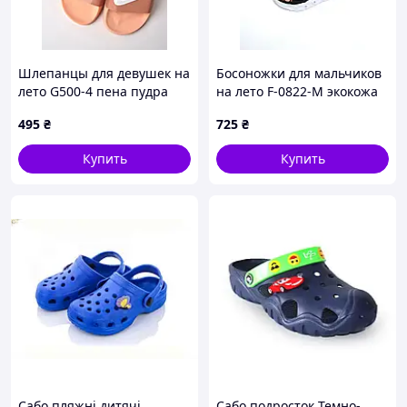
Шлепанцы для девушек на
Босоножки для мальчиков
лето G500-4 пена пудра
на лето F-0822-M экокожа
Nike с эмблемой 40(р)
черный/желтый крокодил
495
₴
725
₴
27(р)
Купить
Купить
Сабо пляжні дитячі
Сабо подросток Темно-