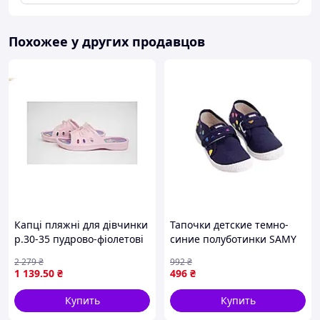
Похожее у других продавцов
Капці пляжні для дівчинки
Тапочки детские темно-
р.30-35 пудрово-фіолетові
синие полуботинки SAMY
легкі з матеріалу ЕВА для
AMONG US для мальчиков
2 279
₴
992
₴
відпочинку на пляжі
из хлопка и натуральной
1 139
.50
₴
496
₴
кожи для комфортной
ходьбы
Купить
Купить