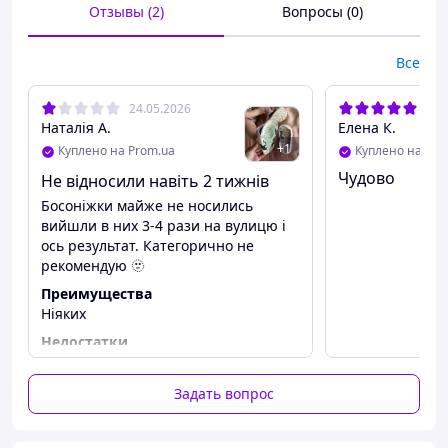
22-14,8 см стелька
Отзывы (2)
Вопросы (0)
23-15,1 см стелька
Все
24-15,5 см стелька
25-16 см стелька
24.05.2026
11.
Наталія А.
Елена К.
Возможна погрешность 1-2 мм
+
1
Куплено на Prom.ua
Куплено на Pro
Чудово
Не відносили навіть 2 тижнів
Босоніжки майже не носились
вийшли в них 3-4 рази на вулицю і
ось результат. Категорично не
рекомендую 🫥
Преимущества
Ніяких
Недостатки
Не відходили навіть 2 тижні
Задать вопрос