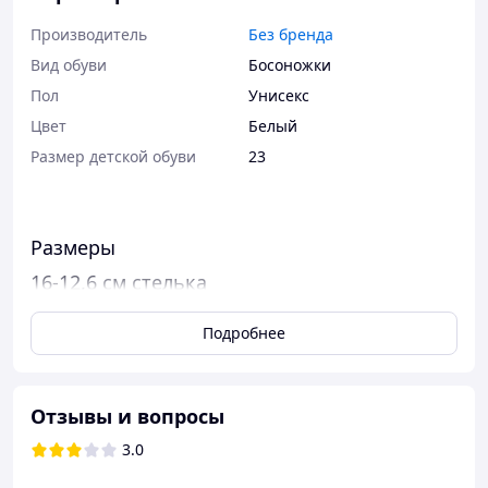
Производитель
Без бренда
Вид обуви
Босоножки
Пол
Унисекс
Цвет
Белый
Размер детской обуви
23
Размеры
16-12,6 см стелька
17-13 см стелька
Подробнее
18-13,4 см стелька
19-13,8 см стелька
Отзывы и вопросы
20-14,2 см стелька
3.0
21-14,5 см стелька