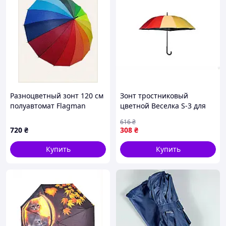
Разноцветный зонт 120 см
Зонт тростниковый
полуавтомат Flagman
цветной Веселка S-3 для
806008PK4
защиты от дождя и солнца
616
₴
легкий и компактный
720
₴
308
₴
Купить
Купить