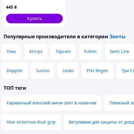
B873454K8
445
₴
Купить
Популярные производители
в категории
Зонты
Yiwu
Knirps
Toprain
Fulton
Semi Line
Doppler
Susino
Lesko
Frei Regen
Три С
ТОП теги
Карманный женский мини-зонт в наличии
Пляжный зо
Нож victorinox dual grip
Ветровики для защиты от дожд