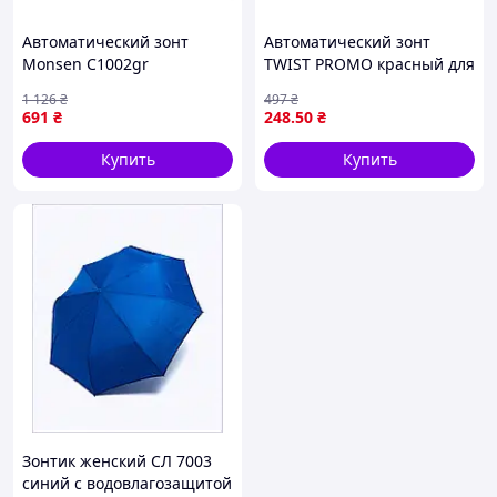
Автоматический зонт
Автоматический зонт
Monsen C1002gr
TWIST PROMO красный для
защиты от дождя и солнца
1 126
₴
497
₴
с куполом 106 см и 8
691
₴
248
.50
₴
спицами
Купить
Купить
Зонтик женский СЛ 7003
синий с водовлагозащитой