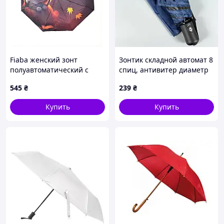
Fiaba женский зонт
Зонтик складной автомат 8
полуавтоматический с
спиц, антивитер диаметр
карбоном, 8687EK08B4
100см. Цвет синий.
545
₴
239
₴
Купить
Купить