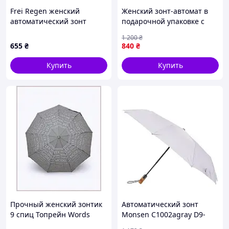
Frei Regen женский
Женский зонт-автомат в
автоматический зонт
подарочной упаковке с
антиветер 8734K4H3X3
платком цветочный принт
1 200
₴
от Rain Flower 01030-6
655
₴
840
₴
Купить
Купить
Прочный женский зонтик
Автоматический зонт
9 спиц Топрейн Words
Monsen C1002agray D9-
84H7H960X9
2026