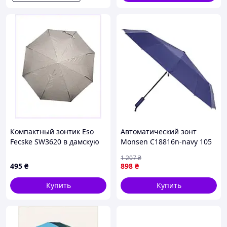
Компактный зонтик Eso
Автоматический зонт
Fecske SW3620 в дамскую
Monsen C18816n-navy 105
сумку, 8B51E2384T
см Синий
1 207
₴
495
₴
898
₴
Купить
Купить