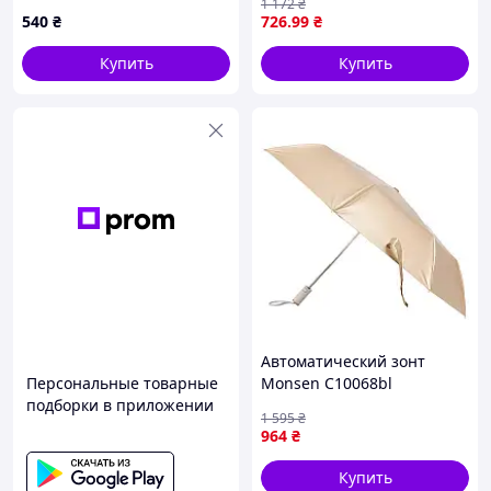
1 172
₴
540
₴
726
.99
₴
Купить
Купить
Автоматический зонт
Персональные товарные
Monsen C10068bl
подборки в приложении
1 595
₴
964
₴
Купить