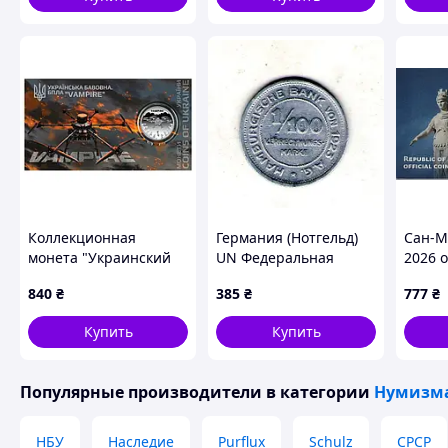
Коллекционная
Германия (Нотгельд)
Сан-М
монета "Украинский
UN Федеральная
2026 
хлопок. БПЛА
земля Гамбургр 1/100
блист
840
₴
385
₴
777
₴
"Vampire"
марки, 1923 год
Алюминий, 0.8g, ø
Купить
Купить
20.3mm No3775
Популярные производители
в категории
Нумизма
НБУ
Наследие
Purflux
Schulz
СРСР