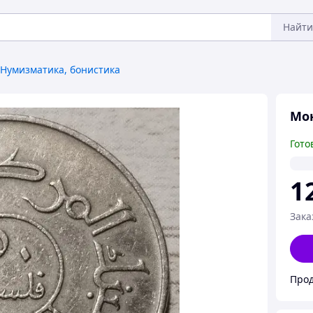
Найти
Нумизматика, бонистика
Мон
Гото
1
Зака
Прод