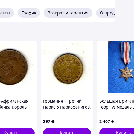
такты
График
Возврат и гарантия
О продавце
Африканская
Германия - Третий
Большая Брита
блика Король
Паркс 5 Парксфенигов,
Георг VI медаль 
VI 1 пенни, 1945
1937 год Алюминий-
Франции и Герм
онза, 9.3g, ø
бронза, 2.5g, ø 18mm
No991
297
₴
2 407
₴
m No3945
No3616
Купить
Купить
Купить