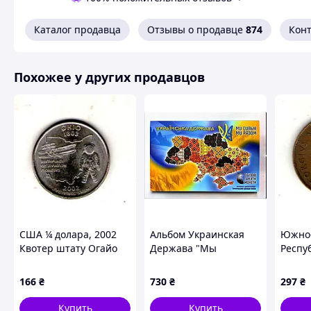
Каталог продавца
Отзывы о продавце
874
Кон
Похожее у других продавцов
США ¼ долара, 2002
Альбом Украинская
Южно-
Квотер штату Огайо
Держава "Мы
Респу
№3713
сильные. Мы вместе.
Георг 
Области Украины" на
год Бр
166
₴
730
₴
297
₴
27 монет 10 гривень.
30.8m
Капсульный
Купить
Купить