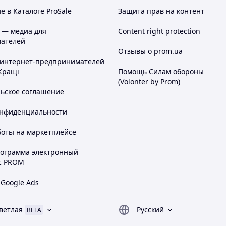
 в Каталоге ProSale
Защита прав на контент
 — медиа для
Content right protection
ателей
Отзывы о prom.ua
 интернет-предпринимателей
Кращі
Помощь Силам обороны
(Volonter by Prom)
льское соглашение
онфиденциальности
боты на маркетплейсе
рограмма электронный
с PROM
 Google Ads
ветлая
Русский
BETA