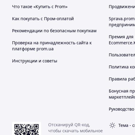
Что такое «Купить с Prom»
Продвижение
Как покупать с Пром-оплатой
Sprava.prom
предприним
Рекомендации по безопасным покупкам
Премия для
Проверка на принадлежность сайта к
Ecommerce.
платформе prom.ua
Пользовате
Инструкции и советы
Политика к
Правила ра
Бонусная п
маркетплей
Руководство
Отсканируй QR-код,
Тема
-
с
чтобы скачать мобильное