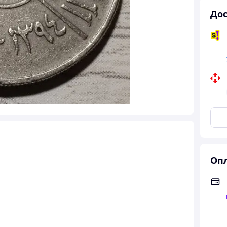
Дос
Опл