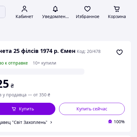
Кабинет
Уведомления
Избранное
Корзина
ета 25 філсів 1974 р. Ємен
Код: 20/478
во к отправке
10+ купили
25
₴
з у продавца — от 350 ₴
Купить
Купить сейчас
100%
авец "Світ Захоплень"