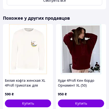
Смотреть всё
Похожее у других продавцов
Белая кофта женская XL
Худи 4Profi Кен бордо
4Profi трикотаж для
Орнамент XL (50)
прогулок 86AB840A80
X86B81949
590
₴
950
₴
Купить
Купить