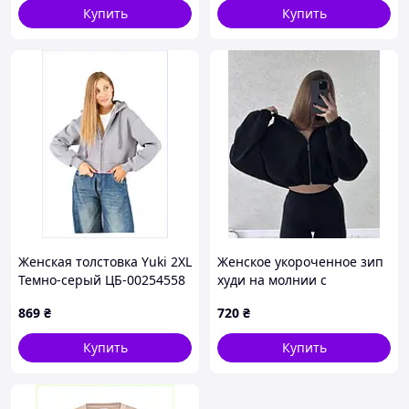
Купить
Купить
Женская толстовка Yuki 2XL
Женское укороченное зип
Темно-серый ЦБ-00254558
худи на молнии с
(SKT001004607)
капюшоном теплое на
869
₴
720
₴
8B8288BK60
флисе черный
шоколадный серый
Купить
Купить
молочный розовый