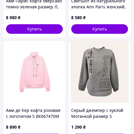
Ами Парис кофта оверсайз
Свитшот из натурального
темно-зеленая размер Л,
хлопка Ami Paris женский,
E8P667450
86674XX61
8 980
₴
8 580
₴
Купить
Купить
Ами де Кер кофта розовая
Серый джемпер с куклой
с логотипом S 8K667470M
Мотанкой размер S
женский, 8683PM9X66
8 890
₴
1 290
₴