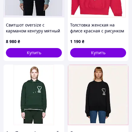
Свитшот oversize с
Толстовка женская на
карманом кенгуру мятный
флисе красная с рисунком
хлопок, 866HP7454
собаки 86KH8H4004
8 980
₴
1 190
₴
Купить
Купить