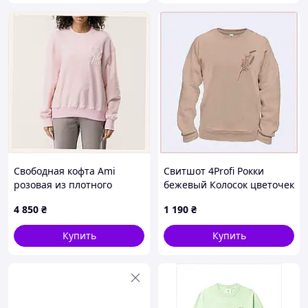
Свободная кофта Ami
Свитшот 4Profi Рокки
розовая из плотного
бежевый Колосок цветочек
трикотажа, 8K667467X
M (46), 86K8402P0
4 850
₴
1 190
₴
Купить
Купить