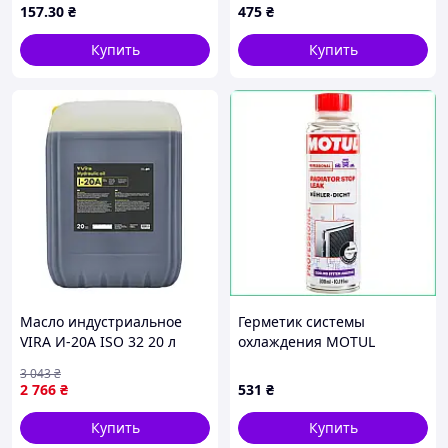
157
.30
₴
475
₴
Купить
Купить
Масло индустриальное
Герметик системы
VIRA И-20А ISO 32 20 л
охлаждения MOTUL
(VI0331) {VI03-piho}
Radiator Stop Leak 300 мл
3 043
₴
для устранения протечек в
2 766
₴
531
₴
радиаторе 108126
Купить
Купить