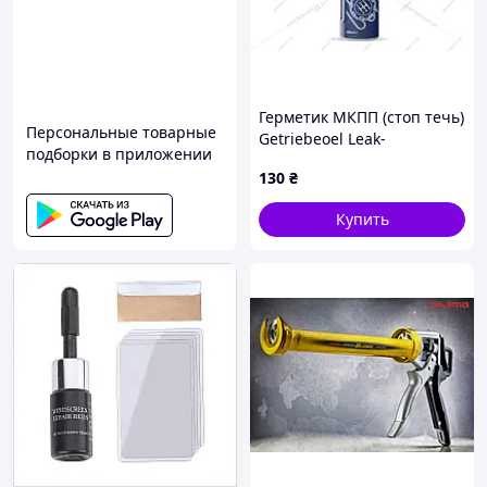
Герметик МКПП (стоп течь)
Персональные товарные
Getriebeoel Leak-
подборки в приложении
Stop(жидкая присадка),
130
₴
250мл. Mannol MN9968-025
Купить