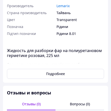
Производитель
Lemarix
Страна производитель
Тайвань
Цвет
Transparent
Позначка
Рідини
Підтип позначки
Рідини 8.01
Жидкость для разборки фар на полиуретановом
герметике розовая, 225 мл
Специальная жидкость
для лёгкого разбора
автомобильных фар, собранных на полиуретановом
Подробнее
герметике.
Заводской объём:
225 мл
Вопреки распространённому мнению о невозможности
Отзывы и вопросы
разбора, все автомобильные фары являются условно
разборными. Как правило, фары на заводах
Отзывы (0)
Вопросы (0)
автопроизводителей собираются на два вида
герметика: