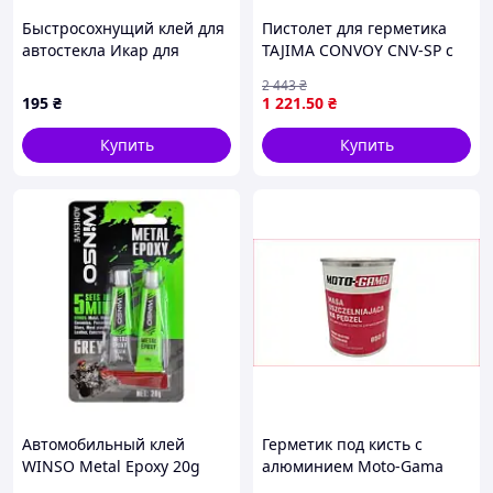
Быстросохнущий клей для
Пистолет для герметика
автостекла Икар для
TAJIMA CONVOY CNV-SP с
солнечной погоды
системой АнтиКАПЛЯ и
2 443
₴
8859T860AB
усилием 1 к 12 для точного
195
₴
1 221
.50
₴
нанесения
Купить
Купить
Автомобильный клей
Герметик под кисть с
WINSO Metal Epoxy 20g
алюминием Moto-Gama
(300300) MDR
0,85кг