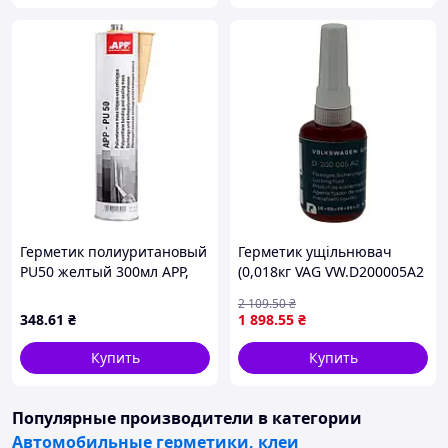
Герметик полиуритановый
Герметик ущiльнювач
PU50 желтый 300мл APP,
(0,018кг VAG VW.D200005A2
040304
2 109
.50
₴
348
.61
₴
1 898
.55
₴
Купить
Купить
Популярные производители
в категории
Автомобильные герметики, клеи