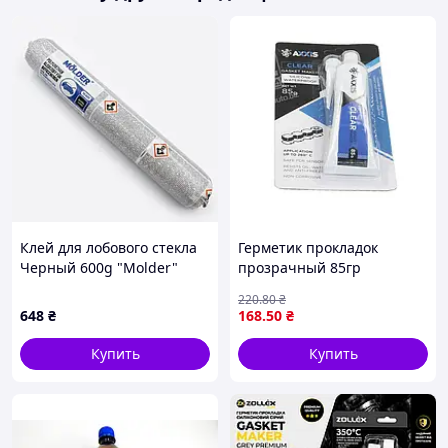
восстановления автосвета. Исправные фары — это
твоя безопасность и защита всех на дороге.
Внимание:
автозапчасти отправляем по предоплате
300 грн
или самовывоз.
Клей для лобового стекла
Герметик прокладок
Черный 600g "Molder"
прозрачный 85гр
PU9091
(формрователь) (пр-во
220
.80
₴
AXXIS Польша) О
648
₴
168
.50
₴
48021007886
Купить
Купить