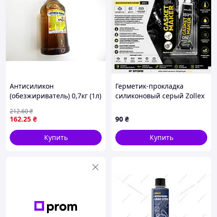
Антисиликон
Герметик-прокладка
(обезжириватель) 0,7кг (1л)
силиконовый серый Zollex
(пр-во Велвана) ПД 76155
GREY Premium
212
.60
₴
ПИР 40810
высокотемпературный для
162
.25
₴
90
₴
двигателя и КПП 85 г
Купить
Купить