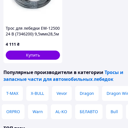
Трос для лебедки EW-12500
24 В (7346200) 9,5ммх28,5м
4 111
₴
Купить
Популярные производители
в категории
Тросы и
запасные части для автомобильных лебедок
T-MAX
X-BULL
Vevor
Dragon
Dragon Wi
ORPRO
Warn
AL-KO
БЕЛАВТО
Bull