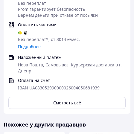
Без переплат
Габаритные
Prom гарантирует безопасность
574х200х265 мм
размеры
Вернем деньги при отказе от посылки
Тормоз
Автоматический
Оплатить частями
Лебедка для квадроцикла и автомобиля X-Bull с
Без переплат*, от 3014 ₴/мес.
синтетической веревкой и автоматическим
Подробнее
тормозом
— это высококачественное устройство,
предназначенное для эффективного использования в
Наложенный платеж
условиях внедорожья, для эвакуации, буксировки и
Нова Пошта, Самовывоз, Курьерская доставка в г.
других спасательных операций. С максимальным
Днепр
тяговым усилием, синтетическим канатом и
встроенным автоматическим тормозом, она
Оплата на счет
предоставляет высокий уровень безопасности и
IBAN UA083052990000026004050681939
удобства в эксплуатации.
Описание:
Смотреть всё
Лебедка X-Bull с синтетической веревкой — это
надежное устройство, подходящее для использования
Похожее у других продавцов
как на квадроциклах, так и на легковых автомобилях. С
максимальным тяговым усилием и наличием