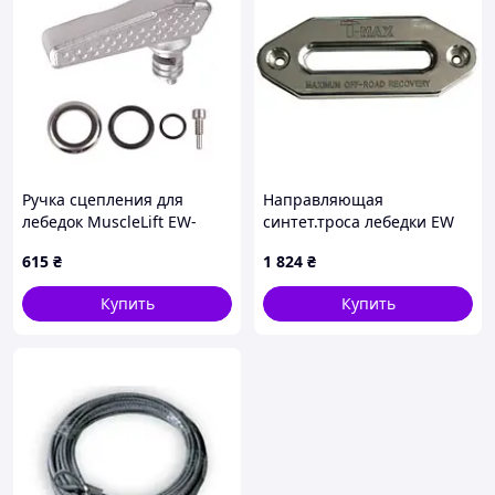
эвакуации и буксировки. Ее можно использовать на
квадроциклах и автомобилях, обеспечивая высокую
эффективность работы.
Купить можете в нашем магазине Michman.com.ua
Ручка сцепления для
Направляющая
лебедок MuscleLift EW-
синтет.троса лебедки EW
6500-12500
6500 S(AFS) алюминий
615
₴
1 824
₴
Купить
Купить