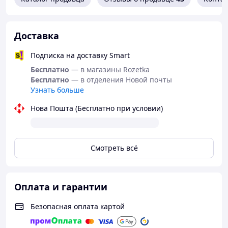
Тяговое усилие
6130 кг
Доставка
Мотор
12 вольт, 6,2 л.с.
Подписка на доставку Smart
Трос
Синтетический SK-65 24 м, 12 мм
Бесплатно
— в магазины Rozetka
Тросоукладчик
Клюз
Бесплатно
— в отделения Новой почты
Узнать больше
Редуктор
3-х ступенчатый, планетарный
Нова Пошта (Бесплатно при условии)
Передаточное
265:1
число
Пульт
Проводной (длина 3 метра) и радиопульт
управления
Смотреть всё
Вес лебедки
32 кг
Лебедка с тросом, ролики, проводной пул
Комплект
Оплата и гарантии
радиопульт, блок соленоидов, силовые п
поставки
комплект, сопровождающие документы
Безопасная оплата картой
Страна
США
производства