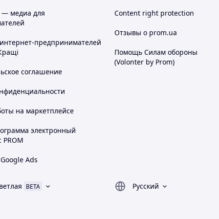
 — медиа для
Content right protection
одным пультом управления, который
ателей
янии.
Отзывы о prom.ua
вания беспроводного пульта для удобства
 интернет-предпринимателей
Кращі
Помощь Силам обороны
(Volonter by Prom)
льское соглашение
, защищающих устройство от воды, пыли и
онфиденциальности
рузки для продления срока службы
боты на маркетплейсе
рограмма электронный
истему автоматического тормоза, которая
с PROM
ты от перегрева помогает избежать
 Google Ads
ветлая
Русский
BETA
ысота).
гчает ее транспортировку и установку.