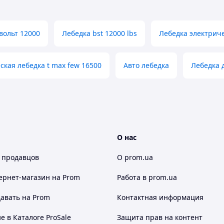
ивает максимальное тяговое усилие до 9500 фунтов
вольт 12000
Лебедка bst 12000 lbs
Лебедка электрич
томобилями, квадроциклами и другими
ряд преимуществ перед стальными аналогами,
ии.
ская лебедка t max few 16500
Авто лебедка
Лебедка 
 4300 кг). Это позволяет лебедке работать с
ранспортными средствами.
ов). Синтетический трос легче стального, не
меньшего ухода.
О нас
 продавцов
О prom.ua
ством автомобилей, квадроциклов и других
ернет-магазин
на Prom
Работа в prom.ua
авать на Prom
Контактная информация
точное число позволяет лебедке работать с
чных спасательных работ.
 в Каталоге ProSale
Защита прав на контент