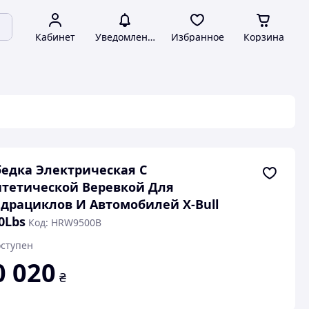
Кабинет
Уведомления
Избранное
Корзина
едка Электрическая С
тетической Веревкой Для
драциклов И Автомобилей X-Bull
0Lbs
Код: HRW9500B
ступен
0 020
₴