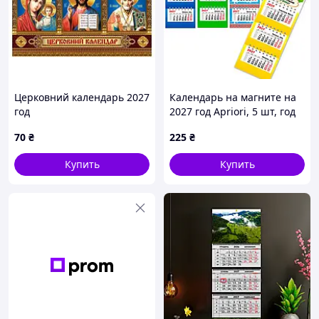
Церковний календарь 2027
Календарь на магните на
год
2027 год Apriori, 5 шт, год
Козы, символ года Коза,
70
₴
225
₴
подарок на Новый Год, 7
вид
Купить
Купить