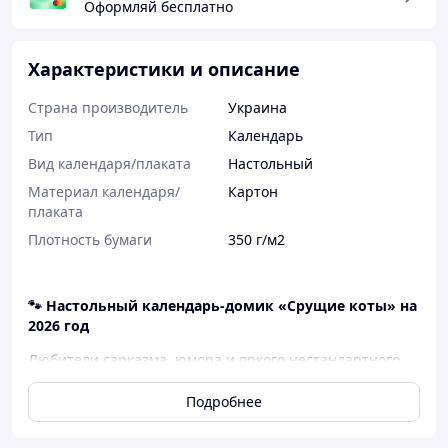
Оформляй бесплатно
Характеристики и описание
Страна производитель
Украина
Тип
Календарь
Вид календаря/плаката
Настольный
Материал календаря/
Картон
плаката
Плотность бумаги
350 г/м2
🐾
Настольный календарь-домик «
Срущие коты
» на
2026 год
Любители сарказма, юмора и яркого нестандартного
декора — это именно для вас! Этот настольный
календарь в виде милого домика станет весёлым
Подробнее
акцентом на вашем рабочем столе или в интерьере
дома. Уникальные иллюстрации котов с забавными