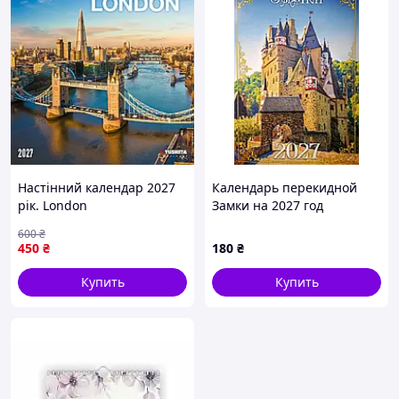
Настінний календар 2027
Календарь перекидной
рік. London
Замки на 2027 год
подарочный
600
₴
450
₴
180
₴
Купить
Купить