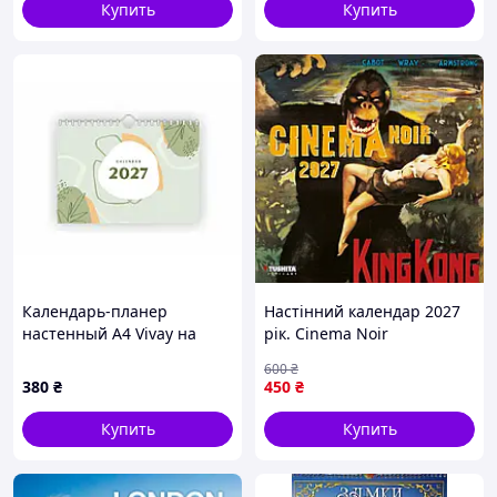
Купить
Купить
Календарь-планер
Настінний календар 2027
настенный А4 Vivay на
рік. Cinema Noir
2027 год
600
₴
380
₴
450
₴
Купить
Купить