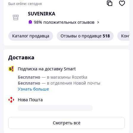
Новый год, день рождения или корпоратив;
Был online:
сегодня
Для ценителей
качества и нестандартного
SUVENIRKA
дизайна
— календарь прослужит целый год и
98% положительных отзывов
станет настоящим украшением стола.
Каталог продавца
Отзывы о продавце
518
Конт
Доставка
Подписка на доставку Smart
Бесплатно
— в магазины Rozetka
Бесплатно
— в отделения Новой почты
Узнать больше
Нова Пошта
Смотреть всё