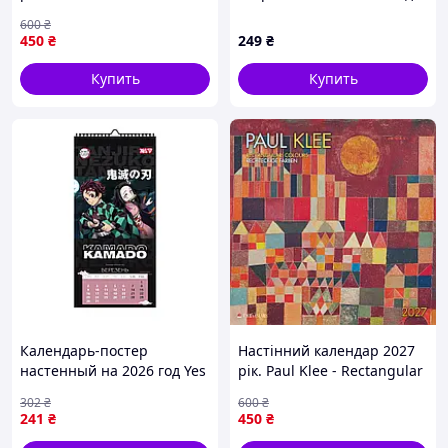
на три пружины, Apriori,
600
₴
год Козы, символ года
450
₴
249
₴
Коза, 29,7х61см , 116 вид
Купить
Купить
Календарь-постер
Настінний календар 2027
настенный на 2026 год Yes
рік. Paul Klee - Rectangular
Demon Slayer 270277 20х42
Colours
302
₴
600
₴
см impulse
241
₴
450
₴