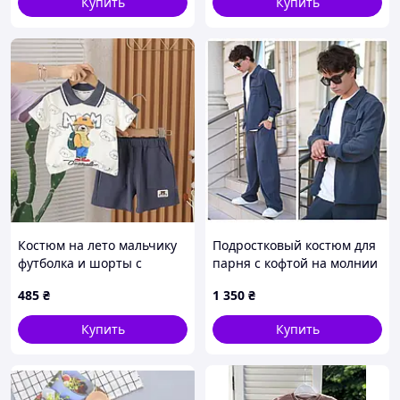
Купить
Купить
Костюм на лето мальчику
Подростковый костюм для
футболка и шорты с
парня с кофтой на молнии
мишкой темно-серый
и брюками свободного
485
₴
1 350
₴
10521, Размер 120
кроя, размеры 152, 158,
164, 170
Купить
Купить