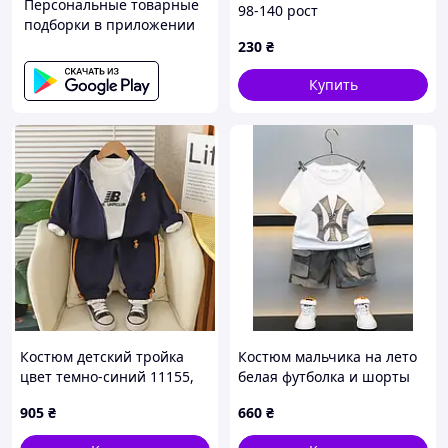
Персональные товарные
98-140 рост
подборки в приложении
230
₴
Купить
Костюм детский тройка
Костюм мальчика на лето
цвет темно-синий 11155,
белая футболка и шорты
Размер 100
камуфляж 10503, Размер
905
₴
660
₴
100