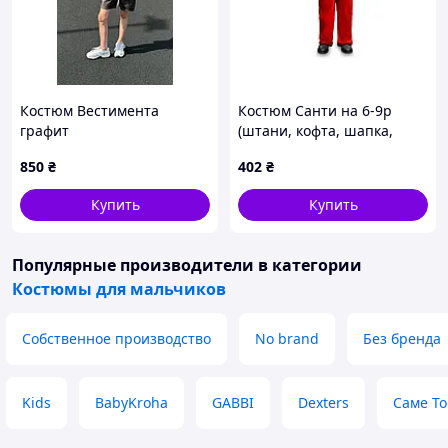
Костюм Вестимента
Костюм Санти на 6-9р
графит
(штани, кофта, шапка,
борода, пояс) 5пр/наб
850
₴
402
₴
R96027 ТМ STENSON
Купить
Купить
Популярные производители
в категории
Костюмы для мальчиков
Собственное производство
No brand
Без бренда
Kids
BabyKroha
GABBI
Dexters
Саме То