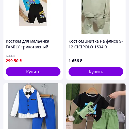
Костюм для мальчика
Костюм 3нитка на флисе 9-
FAMILY трикотажный
12 CICIPOLO 1604 9
голубой для повседневного
599
₴
ношения и отдыха 3-7 лет
299
.50
₴
1 656
₴
Купить
Купить