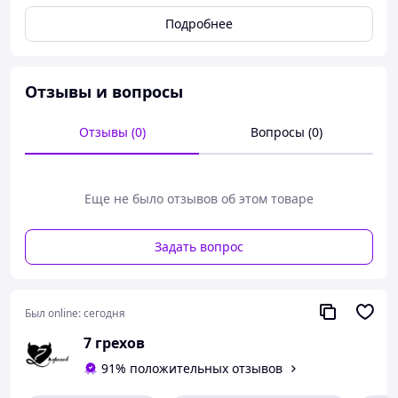
12-13л (на рост 146-152) - длина футболки 58 см р. 14-
Подробнее
15л ( на рост 152-164) - длина футболки 62 см
Ежедневные отправки Всегда на связи. Vodafone 38 099
258 90 98 - Viber, WhatsApp Kyivstar 38 067 987 25 60
магазин
Отзывы и вопросы
Отзывы (0)
Вопросы (0)
Еще не было отзывов об этом товаре
Задать вопрос
Был online:
сегодня
7 грехов
91% положительных отзывов