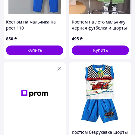
Костюм на мальчика на
Костюм на лето мальчику
рост 110
черная футболка и шорты
Tong-XT 10534, Размер 100
850
₴
495
₴
Купить
Купить
Костюм безрукавка шорты