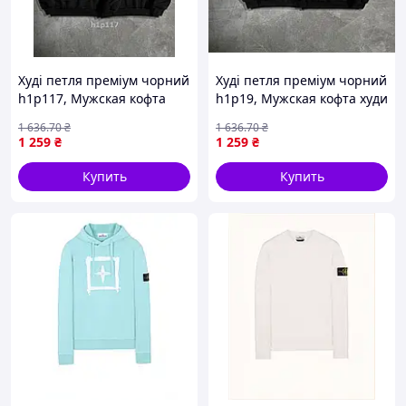
Худі петля преміум чорний
Худі петля преміум чорний
h1p117, Мужская кофта
h1p19, Мужская кофта худи
худи ,Толстовка худи
,Толстовка худи мужская
1 636
.70
₴
1 636
.70
₴
мужская женская базовая
женская базовая
1 259
₴
1 259
₴
Купить
Купить