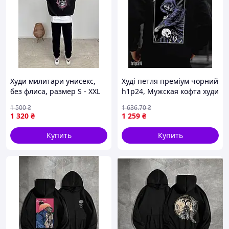
Худи милитари унисекс,
Худі петля преміум чорний
без флиса, размер S - XXL
h1p24, Мужская кофта худи
,Толстовка худи мужская
1 500
₴
1 636
.70
₴
женская базовая
1 320
₴
1 259
₴
Купить
Купить