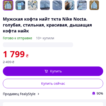
Мужская кофта найт ткта Nike Nocta.
голубая, стильная, красивая, дышащая
кофта найк
Готово к отправке
10+ купили
1 799
₴
2 499
₴
Купить
Купить сейчас
90%
Продавец FealyStyle