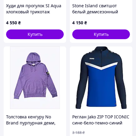
Худи для прогулок SI Aqua
Stone Island свитшот
хлопковый трикотаж
белый демисезонный
демисезон 84M9167ME1
84X91648M
4 550
₴
4 150
₴
Купить
Купить
Толстовка кенгуру No
Реглан Jako ZIP TOP ICONIC
Brand пурпурная деми,
сине-бело-темно-синий
8TC500596
8624-403
3 188
₴