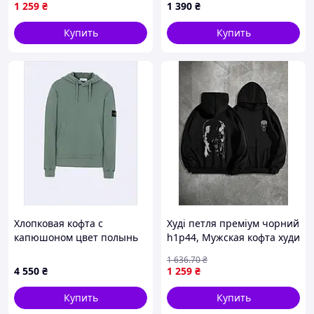
женская базовая
1 259
₴
1 390
₴
Купить
Купить
Хлопковая кофта с
Худі петля преміум чорний
капюшоном цвет полынь
h1p44, Мужская кофта худи
(Sage) T8H491653
,Толстовка худи мужская
1 636
.70
₴
женская базовая
4 550
₴
1 259
₴
Купить
Купить