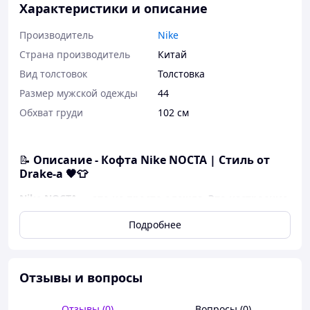
Характеристики и описание
Производитель
Nike
Страна производитель
Китай
Вид толстовок
Толстовка
Размер мужской одежды
44
Обхват груди
102 см
📝
Описание - Кофта Nike NOCTA | Стиль от
Drake-а 🖤👕
Nike NOCTA — это не просто одежда. Это настроение.
Это прикосновение к культуре.
Подробнее
Лимитированная линейка, созданная в сотрудничестве
с
Drake
– для тех, кто ценит стиль, качество и хочет
выделяться 🔥
🖤
Черная, базовая, универсальная
— подходит под
Отзывы и вопросы
все
🌬️
Премиальный трикотаж
- приятный к телу, дышит
Отзывы (0)
Вопросы (0)