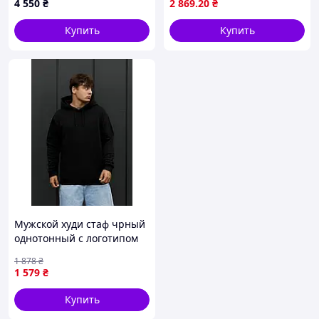
4 550
₴
2 869
.20
₴
Купить
Купить
Мужской худи стаф чрный
однотонный с логотипом
Staff re black logo Seli
1 878
₴
Чоловіче худі стаф чорне
1 579
₴
однотонне з логотипом
Staff
Купить