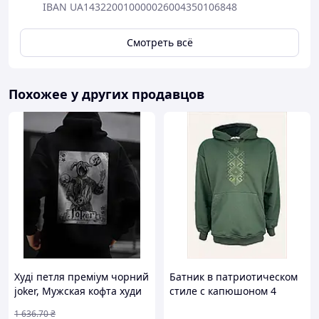
IBAN UA143220010000026004350106848
Смотреть всё
Похожее у других продавцов
Худі петля преміум чорний
Батник в патриотическом
joker, Мужская кофта худи
стиле с капюшоном 4
,Толстовка худи мужская
Профи, 8T684XK197
1 636
.70
₴