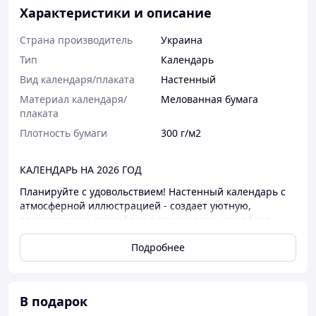
Характеристики и описание
Страна производитель
Украина
Тип
Календарь
Вид календаря/плаката
Настенный
Материал календаря/
Мелованная бумага
плаката
Плотность бумаги
300 г/м2
КАЛЕНДАРЬ НА 2026 ГОД
Планируйте с удовольствием! Настенный календарь с
атмосферной иллюстрацией - создает уютную,
вдохновенную атмосферу в вашем доме или офисе.
Этот настенный календарь 2026 сочетает в себе
Подробнее
эстетику и практичность: одновременное отображение
трех месяцев (предыдущего, текущего и следующего)
делает планирование максимально удобным.
Выделенные праздничные и выходные дни помогут
В подарок
лучше организовывать свое время