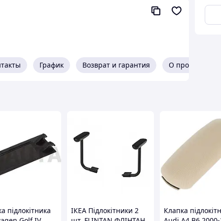
нтакты
График
Возврат и гарантия
О продавце
а підлокітника
ІКЕА Підлокітники 2
Клапка підлокіт
agen Golf IV
шт. FLINTAN ФЛІНТАН,
Audi A4 B6 2000