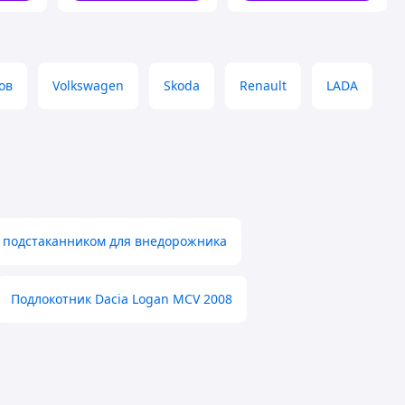
ов
Volkswagen
Skoda
Renault
LADA
с подстаканником для внедорожника
Подлокотник Dacia Logan MCV 2008