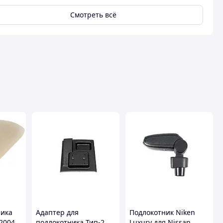
Смотреть всё
ника
Адаптер для
Подлокотник Niken
-2004
подлокотника Тип-2
Luxury для Nissan