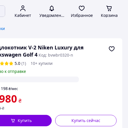
Кабинет
Уведомления
Избранное
Корзина
ики
локотник V-2 Niken Luxury для
kswagen Golf 4
Код: bvwbr0320-n
5.0
(1)
10+ купили
во к отправке
198
т
₴
/мес
 980
₴
0
₴
Купить
Купить сейчас