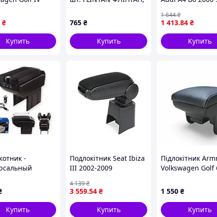
2003 чорна
104.890.33
1 644
₴
₴
765
₴
1 413
.84
₴
Купить
Купить
Купить
котник -
Подлокітник Seat Ibiza
Підлокітник Arm
рсальный
III 2002-2009
Volkswagen Golf 
ик/кожзам VITOL
(2008-2012) чор
4 139
₴
ной черный
колір
₴
3 559
.54
₴
1 550
₴
20B
Купить
Купить
Купить