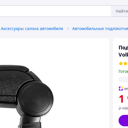
Найти
Аксессуары салона автомобиля
Автомобильные подлокотн
Под
Vol
Гото
о
1
2 10