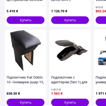
A1776806603
логотипом Черный
1997-
872
₴
MERCEDES-BENZ GLB
внутри обшивка
5 410
₴
1 126
.70
₴
802
.24
X247 19-23
Карпет "LUX"
Купить
Купить
Підлокітник Fiat Doblo
Подлокотник с
Подло
10 -/іномарки (шир-15,
адаптером (Тип-1) для
униве
вис-23)
Volkswagen Golf 5
пласт
1 817
₴
2003-2009 гг
сдвиж
636
.50
₴
1 563
₴
1 971
HJ480
Купить
Купить