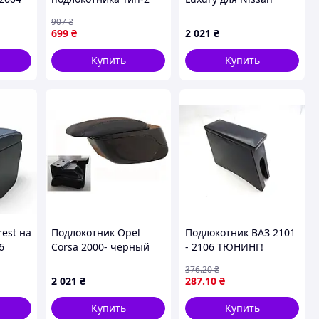
для Volkswagen Golf 5
Almera N17 2012-2018
907
₴
2003-2009 гг
гг
699
₴
2 021
₴
Купить
Купить
rest на
Подлокотник Opel
Подлокотник ВАЗ 2101
6
Corsa 2000- черный
- 2106 ТЮНИНГ!
ний
Omsa Line
черный (ширина
376
.20
₴
105мм) (пр-во Завод)
2 021
₴
287
.10
₴
ПД 42115
Купить
Купить