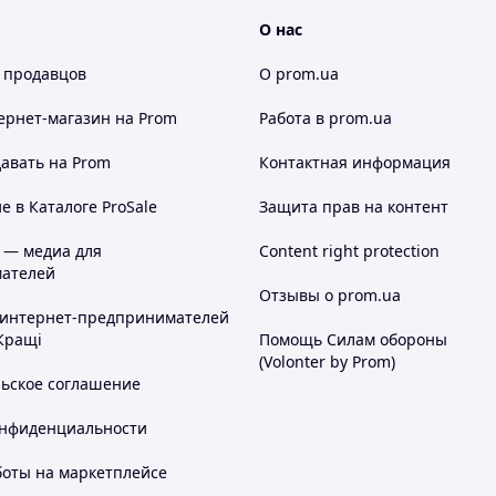
О нас
 продавцов
О prom.ua
ернет-магазин
на Prom
Работа в prom.ua
авать на Prom
Контактная информация
 в Каталоге ProSale
Защита прав на контент
 — медиа для
Content right protection
ателей
Отзывы о prom.ua
 интернет-предпринимателей
Кращі
Помощь Силам обороны
(Volonter by Prom)
льское соглашение
онфиденциальности
боты на маркетплейсе