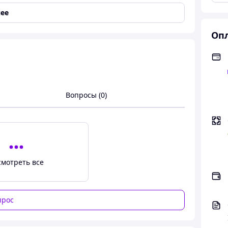
ее
Опл
алон, Подлокотники
Вопросы (0)
смотреть все
нг Volkswagen, Volkswagen Golf 4, Аксессуары для
трана производство Тайвань, материал ABS-пластик,
прос
тоаксессуары от прямого импортера и