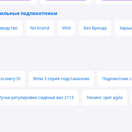
ильные подлокотники
зводство
No brand
Vitol
Без бренда
Харьк
scovery IV
Bmw 3 серия подстаканник
Подлокотник 
Ручка регулировки сиденья ваз 2113
Тюнинг opel agila