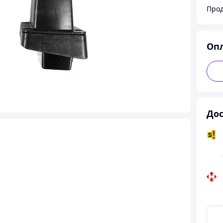
Прод
Оп
Дос