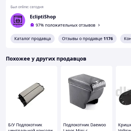
Похожие товары по характеристикам
Был online:
сегодня
EcliptiShop
97% положительных отзывов
Каталог продавца
Отзывы о продавце
1176
Ко
Похожее у других продавцов
Б/У Подлокотник
Подлокотник Daewoo
Кришк
центральной консоли
Lanos Mini с
Volksw