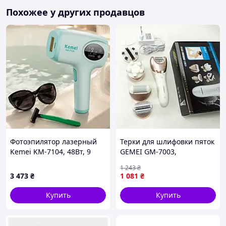
Похожее у других продавцов
Фотоэпилятор лазерный
Терки для шлифовки пяток
Kemei KM-7104, 48Вт, 9
GEMEI GM-7003,
режимов, зеленый для
Беспроводной
1 243
₴
тела / Фотоэпилятор для
многофункциональный
3 473
₴
1 081
₴
ног / Эпилятор для бикини
эпилятор VM-24 (ЕКОБОКС)
Купить
Купить