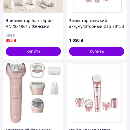
Эпипилятор hair clipper
Эпилятор женский
AN XL-1961 / Женский
аккумуляторный Dsp 70153
аккумуляторный эпилятор
многофункциональный 5 в
435
₴
со сменными насадками
1 Розовый 8586078KMP
385
₴
1 050
₴
Купить
Купить