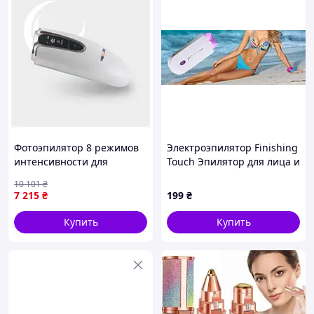
Фотоэпилятор 8 режимов
Электроэпилятор Finishing
интенсивности для
Touch Эпилятор для лица и
домашнего использования
тела
10 101
₴
белый Neor BT-16533
7 215
₴
199
₴
Купить
Купить