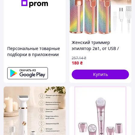
Женский триммер
Персональные товарные
эпилятор 2в1, от USB /
подборки в приложении
Электрический триммер
257
.14
₴
для лица / Женский
180
₴
эпилятор для бровей
Купить