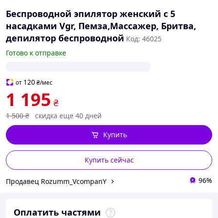
Беспроводной эпилятор женский с 5
насадками Vgr, Пемза,Массажер, Бритва,
депилятор беспроводной
Код: 46025
Готово к отправке
120
от
₴
/мес
1 195
₴
1 500
₴
скидка еще 40 дней
Купить
Купить сейчас
96%
Продавец Rozumm_VcompanY
Оплатить частями