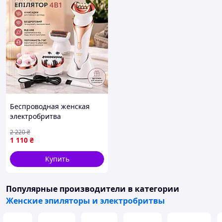
Беспроводная женская
электробритва
Электроэпилятор Женский
2 220
₴
аккумуляторный эпилятор
1 110
₴
для тела Электрический
эпилятор-бритва
Купить
Популярные производители
в категории
Женские эпиляторы и электробритвы