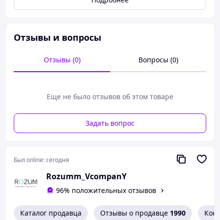
чувствительной коже.
Основные преимущества:
Отзывы и вопросы
Сухое и влажное использование
– возможность
эпиляции в душе.
Отзывы (0)
Вопросы (0)
LED-подсветка
- для удаления даже самых
тонких волосков.
Эффективный захват волос от 0.5 мм
- гладкая
Еще не было отзывов об этом товаре
кожа надолго.
18 пинцетов
- обеспечивают быструю и точную
Задать вопрос
эпиляцию.
5 сменных насадок
- эпиляция, бритва, пемза,
массажер, щетка для умывания.
Был online:
сегодня
Комфорт и удобство:
Rozumm_VcompanY
Эргономичная форма – удобно держать в руке.
96% положительных отзывов
Защищенный корпус – подходит для влажного
бритья.
Каталог продавца
Отзывы о продавце
1990
Кон