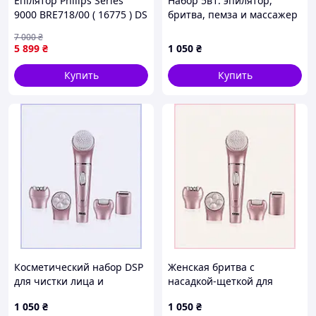
Епілятор Philips Series
Набор 5в1: эпилятор,
9000 BRE718/00 ( 16775 ) DS
бритва, пемза и массажер
8C58607M8
7 000
₴
5 899
₴
1 050
₴
Купить
Купить
Косметический набор DSP
Женская бритва с
для чистки лица и
насадкой-щеткой для
удаления волос,
пилинга DSP 858K6078XE
1 050
₴
1 050
₴
8T5MH86078