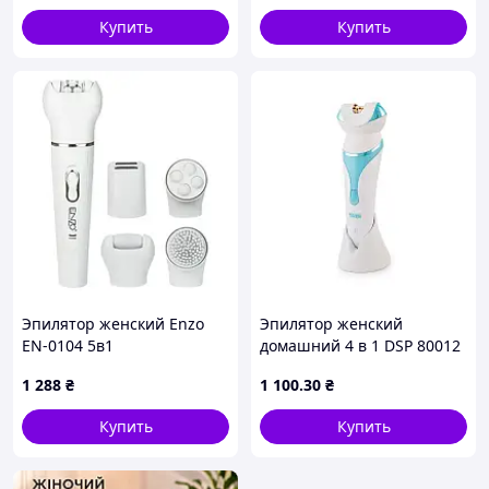
Купить
Купить
Эпилятор женский Enzo
Эпилятор женский
EN-0104 5в1
домашний 4 в 1 DSP 80012
аккумуляторный с пемзой
Blue аккумуляторный 4 Вт
1 288
₴
1 100
.30
₴
White (3_05507)
бритва триммер для зоны
бикини массажер и щетка
Купить
Купить
для лица