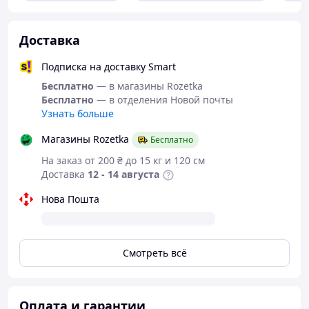
Съемные насадки – легко моются водой.
Питание:
Доставка
Тип батареи:
Li-Ion аккумулятор.
Подписка на доставку Smart
Время зарядки:
2,5 години.
Бесплатно
— в магазины Rozetka
Время работы:
до 100 минут непрерывной
Бесплатно
— в отделения Новой почты
эпиляции.
Узнать больше
USB зарядка
– легко заряжается где угодно.
Магазины Rozetka
Бесплатно
Комплектация:
На заказ от 200 ₴ до 15 кг и 120 см
Доставка
12 - 14 августа
Эпилятор
5 сменных насадок
Нова Пошта
Зарядный кабель
Смотреть всё
Оплата и гарантии