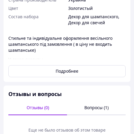
Цвет
Золотистый
Состав набора
Декор для шампанского
,
Декор для свечей
Стильне та індивідуальне оформлення весільного
шампанського під замовлення ( в ціну не входить
шампанське)
У декор входить:
Градієнтне фарбування (кольори за вашим бажанням)
Подробнее
Індивідуальні наліпки з іменами молодят, датою чи
побажанням
Декор у вашому стилі: мінімалізм, класика, ніжний
гламур
Отзывы и вопросы
Можливе оформлення бокалів та свічок у комплекті
Відправка по Україні (НП, Укрпошта)
Отзывы (0)
Вопросы (1)
Ідеально для весільної фотозони, столу молодят,
подарунку
Еще не было отзывов об этом товаре