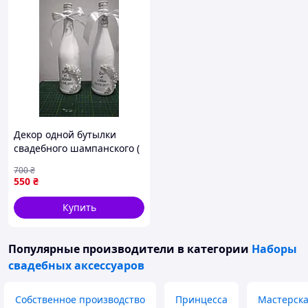
Декор одной бутылки
свадебного шампанского (
цена без бутылки)
700
₴
предоплата
550
₴
Купить
Популярные производители
в категории
Наборы
свадебных аксессуаров
Собственное производство
Принцесса
Мастерск