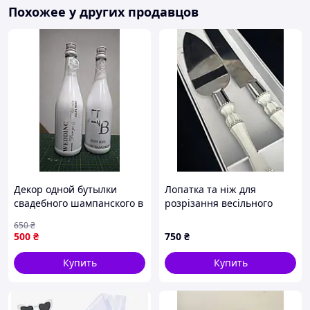
Похожее у других продавцов
Декор одной бутылки
Лопатка та ніж для
свадебного шампанского в
розрізання весільного
золоте ( цена без бутылки)
торта та каравая
650
₴
предоплата
500
₴
750
₴
Купить
Купить