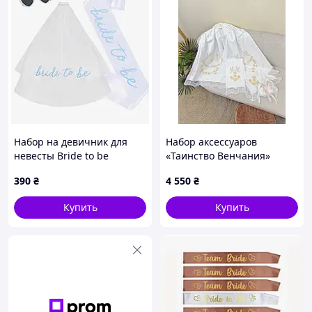
Набор на девичник для
Набор аксессуаров
невесты Bride to be
«Таинство Венчания»
голубая
390
₴
4 550
₴
Купить
Купить