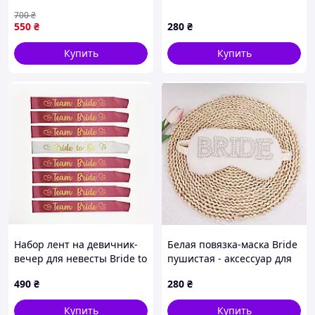
цена без бутылки)
невесты Bride to be фата
700
₴
предоплата
550
₴
280
₴
Купить
Купить
Набор лент на девичник-
Белая повязка-маска Bride
вечер для невесты Bride to
пушистая - аксессуар для
be белая+7 розовых
невесты
490
₴
280
₴
Купить
Купить