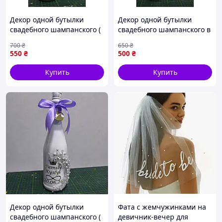
Декор одной бутылки
Декор одной бутылки
свадебного шампанского (
свадебного шампанского в
цена без бутылки)
золоте ( цена без бутылки)
700
₴
650
₴
предоплата
предоплата
550
₴
500
₴
Купить
Купить
Декор одной бутылки
Фата с жемчужинками на
свадебного шампанского (
девичник-вечер для